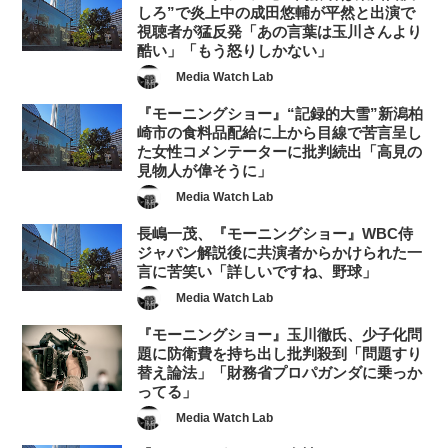
しろ”で炎上中の成田悠輔が平然と出演で
視聴者が猛反発「あの言葉は玉川さんより
酷い」「もう怒りしかない」
Media Watch Lab
『モーニングショー』“記録的大雪”新潟柏
崎市の食料品配給に上から目線で苦言呈し
た女性コメンテーターに批判続出「高見の
見物人が偉そうに」
Media Watch Lab
長嶋一茂、『モーニングショー』WBC侍
ジャパン解説後に共演者からかけられた一
言に苦笑い「詳しいですね、野球」
Media Watch Lab
『モーニングショー』玉川徹氏、少子化問
題に防衛費を持ち出し批判殺到「問題すり
替え論法」「財務省プロパガンダに乗っか
ってる」
Media Watch Lab