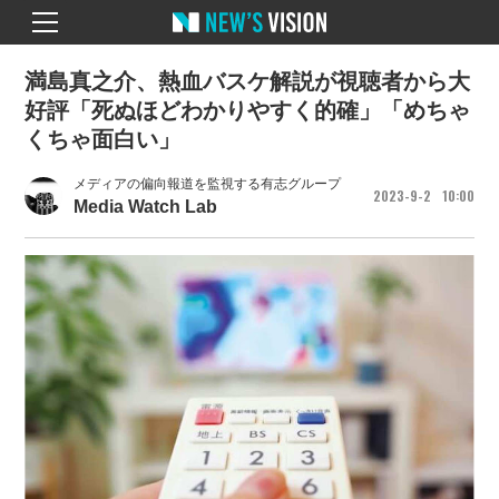
満島真之介、熱血バスケ解説が視聴者から大
好評「死ぬほどわかりやすく的確」「めちゃ
くちゃ面白い」
メディアの偏向報道を監視する有志グループ
2023
9
2
10
00
Media Watch Lab