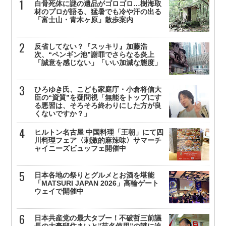
白骨死体に謎の遺品がゴロゴロ…樹海取
材のプロが語る、猛暑でも冷や汗の出る
「富士山・青木ヶ原」散歩案内
反省してない？『スッキリ』加藤浩
次、“ペンギン池”謝罪でさらなる炎上
「誠意を感じない」「いい加減な態度」
ひろゆき氏、こども家庭庁・小倉将信大
臣の“資質”を疑問視「無能をトップにす
る悪習は、そろそろ終わりにした方が良
くないですか？」
ヒルトン名古屋 中国料理「王朝」にて四
川料理フェア〈刺激的麻辣味〉サマーチ
ャイニーズビュッフェ開催中
日本各地の祭りとグルメとお酒を堪能
「MATSURI JAPAN 2026」高輪ゲート
ウェイで開催中
日本共産党の最大タブー！不破哲三前議
長の大豪邸住まいと”芸名使用”の謎に迫