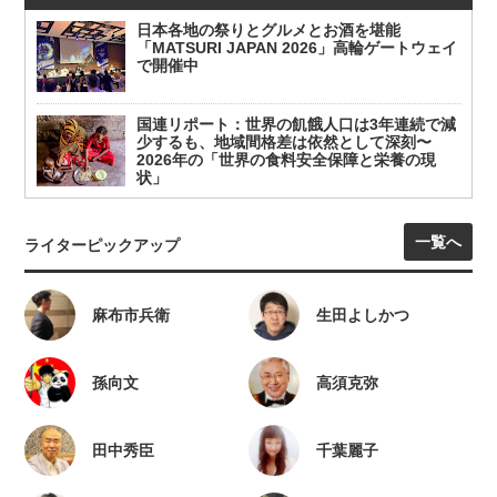
日本各地の祭りとグルメとお酒を堪能
「MATSURI JAPAN 2026」高輪ゲートウェイ
で開催中
国連リポート：世界の飢餓人口は3年連続で減
少するも、地域間格差は依然として深刻〜
2026年の「世界の食料安全保障と栄養の現
状」
一覧へ
ライターピックアップ
麻布市兵衛
生田よしかつ
孫向文
高須克弥
田中秀臣
千葉麗子