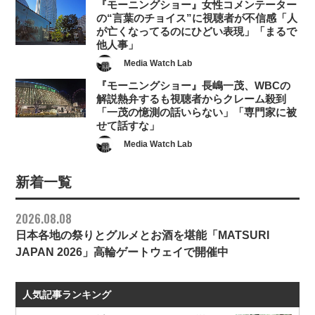
『モーニングショー』女性コメンテーター
の“言葉のチョイス”に視聴者が不信感「人
が亡くなってるのにひどい表現」「まるで
他人事」
Media Watch Lab
『モーニングショー』長嶋一茂、WBCの
解説熱弁するも視聴者からクレーム殺到
「一茂の憶測の話いらない」「専門家に被
せて話すな」
Media Watch Lab
新着一覧
2026.08.08
日本各地の祭りとグルメとお酒を堪能「MATSURI
JAPAN 2026」高輪ゲートウェイで開催中
人気記事ランキング