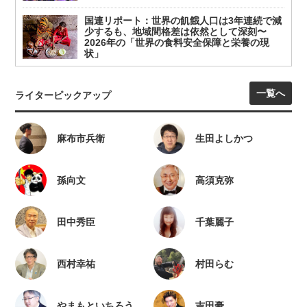
国連リポート：世界の飢餓人口は3年連続で減
少するも、地域間格差は依然として深刻〜
2026年の「世界の食料安全保障と栄養の現
状」
一覧へ
ライターピックアップ
麻布市兵衛
生田よしかつ
孫向文
高須克弥
田中秀臣
千葉麗子
西村幸祐
村田らむ
やまもといちろう
吉田豪