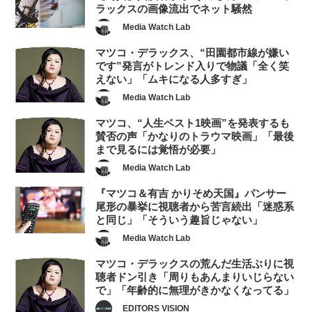
ラックスの画像流出でネット騒然
Media Watch Lab
マツコ・デラックス、“田園都市線が嫌い
です”発言がトレンド入りで物議「全く笑
えない」「ムキになる人多すぎ」
Media Watch Lab
マツコ、“人生ベスト1映画”を発表するも
賛否の声「かなりのトラウマ映画」「最後
まで見るには覚悟が必要」
Media Watch Lab
『マツコ＆有吉 かりそめ天国』パンサー
尾形の暴挙に視聴者から苦言続出「迷惑系
と同じ」「そういう趣旨じゃない」
Media Watch Lab
マツコ・デラックスの荒んだ生活ぶりに視
聴者ドン引き「周りもあんまりいじらない
で」「年齢的に無理がきかなくなってる」
EDITORS VISION