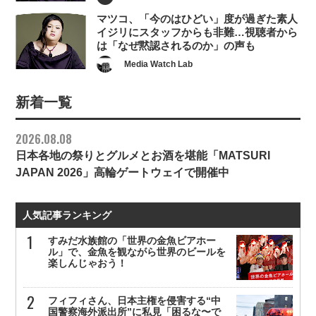
マツコ、「今のはひどい」度が過ぎた素人
イジリにスタッフからも非難…視聴者から
は「なぜ黙認されるのか」の声も
Media Watch Lab
新着一覧
2026.08.08
日本各地の祭りとグルメとお酒を堪能「MATSURI
JAPAN 2026」高輪ゲートウェイで開催中
人気記事ランキング
すみだ水族館の「世界の金魚ビアホー
ル」で、金魚を観ながら世界のビールを
楽しんじゃおう！
フィフィさん、日本主権を侵害する“中
国警察海外派出所”に私見「困るな〜で