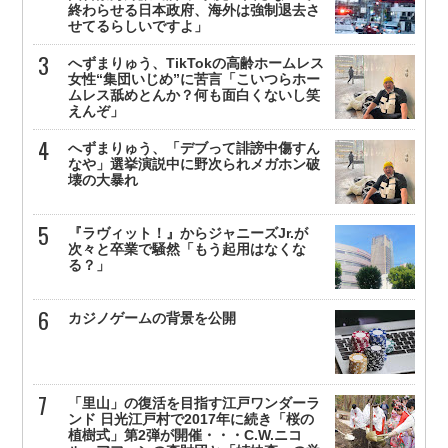
終わらせる日本政府、海外は強制退去さ
せてるらしいですよ」
へずまりゅう、TikTokの高齢ホームレス
女性“集団いじめ”に苦言「こいつらホー
ムレス舐めとんか？何も面白くないし笑
えんぞ」
へずまりゅう、「デブって誹謗中傷すん
なや」選挙演説中に野次られメガホン破
壊の大暴れ
『ラヴィット！』からジャニーズJr.が
次々と卒業で騒然「もう起用はなくな
る？」
カジノゲームの背景を公開
「里山」の復活を目指す江戸ワンダーラ
ンド 日光江戸村で2017年に続き「桜の
植樹式」第2弾が開催・・・C.W.ニコ