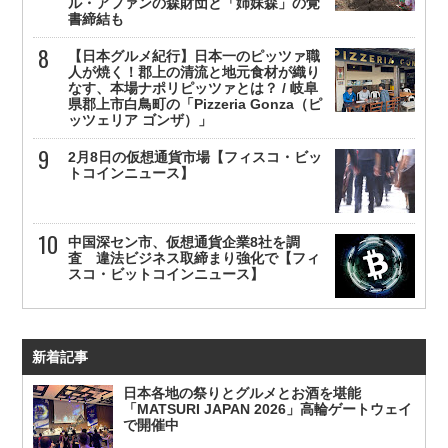
ル・アファンの森財団と「姉妹森」の覚
書締結も
【日本グルメ紀行】日本一のピッツァ職
人が焼く！郡上の清流と地元食材が織り
なす、本場ナポリピッツァとは？ / 岐阜
県郡上市白鳥町の「Pizzeria Gonza（ピ
ッツェリア ゴンザ）」
2月8日の仮想通貨市場【フィスコ・ビッ
トコインニュース】
中国深セン市、仮想通貨企業8社を調
査 違法ビジネス取締まり強化で【フィ
スコ・ビットコインニュース】
新着記事
日本各地の祭りとグルメとお酒を堪能
「MATSURI JAPAN 2026」高輪ゲートウェイ
で開催中