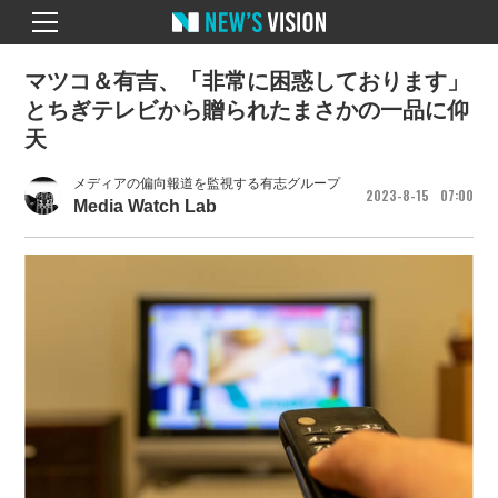
マツコ＆有吉、「非常に困惑しております」
とちぎテレビから贈られたまさかの一品に仰
天
メディアの偏向報道を監視する有志グループ
2023
8
15
07
00
Media Watch Lab