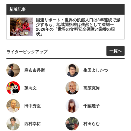
新着記事
国連リポート：世界の飢餓人口は3年連続で減
少するも、地域間格差は依然として深刻〜
2026年の「世界の食料安全保障と栄養の現
状」
一覧へ
ライターピックアップ
麻布市兵衛
生田よしかつ
孫向文
高須克弥
田中秀臣
千葉麗子
西村幸祐
村田らむ