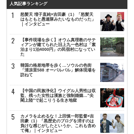
人気記事ランキング
怒髪天 増子直純×吉田豪（1）「怒髪天
はもともと愚連隊みたいなものだった」
｜インタビュー
【事件現場を歩く】オウム真理教のサテ
ィアンが建てられた旧上九一色村は「素
泊まり1泊4000円」の民宿村になってい
た
韓国の格差地帯を歩く…ソウルの色街
「清凉里588 オーパルパル」解体現場を
訪ねて
【中国の民族浄化】ウイグル人男性は収
監、残った女性は漢族と強制婚姻…”尖
閣上陸”で起こりうる生き地獄
カメラを止めるな！上田慎一郎監督×吉
田豪（1）「黒歴史のブログを消すのは
負けな感じがしたというか、これも含め
て俺」｜インタビュー