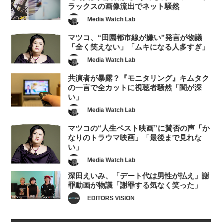
ラックスの画像流出でネット騒然
Media Watch Lab
マツコ、“田園都市線が嫌い”発言が物議
「全く笑えない」「ムキになる人多すぎ」
Media Watch Lab
共演者が暴露？『モニタリング』キムタク
の一言で全カットに視聴者騒然「闇が深
い」
Media Watch Lab
マツコの“人生ベスト映画”に賛否の声「か
なりのトラウマ映画」「最後まで見れな
い」
Media Watch Lab
深田えいみ、「デート代は男性が払え」謝
罪動画が物議「謝罪する気なく笑った」
EDITORS VISION