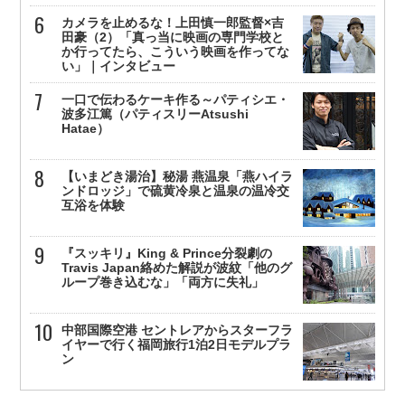
カメラを止めるな！上田慎一郎監督×吉
田豪（2）「真っ当に映画の専門学校と
か行ってたら、こういう映画を作ってな
い」｜インタビュー
一口で伝わるケーキ作る～パティシエ・
波多江篤（パティスリーAtsushi
Hatae）
【いまどき湯治】秘湯 燕温泉「燕ハイラ
ンドロッジ」で硫黄冷泉と温泉の温冷交
互浴を体験
『スッキリ』King & Prince分裂劇の
Travis Japan絡めた解説が波紋「他のグ
ループ巻き込むな」「両方に失礼」
中部国際空港 セントレアからスターフラ
イヤーで行く福岡旅行1泊2日モデルプラ
ン