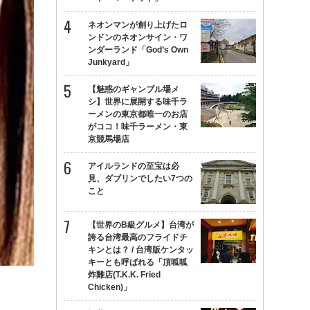
ネオンマンが創り上げたロ
ンドンのネオンサイン・ワ
ンダーランド「God’s Own
Junkyard」
【魅惑のギャンブル場メ
シ】世界に展開する味千ラ
ーメンの東京都唯一のお店
がココ！味千ラーメン・東
京競馬場店
アイルランドの至宝は必
見、ダブリンでしたい7つの
こと
【世界のB級グルメ】台湾が
誇る台湾最高のフライドチ
キンとは？ / 台湾版ケンタッ
キーとも呼ばれる「頂呱呱
炸雞店(T.K.K. Fried
Chicken)」