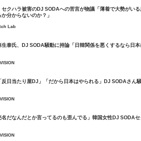
セクハラ被害のDJ SODAへの苦言が物議「薄着で大勢がい
るか分からないのか？」
tch Lab
生泰氏、DJ SODA騒動に持論「日韓関係を悪くするなら日
」
VISION
反日当たり屋DJ」「だから日本はやられる」DJ SODAさん
VISION
名だなんだとか言ってるのも歪んでる」韓国女性DJ SODA
VISION