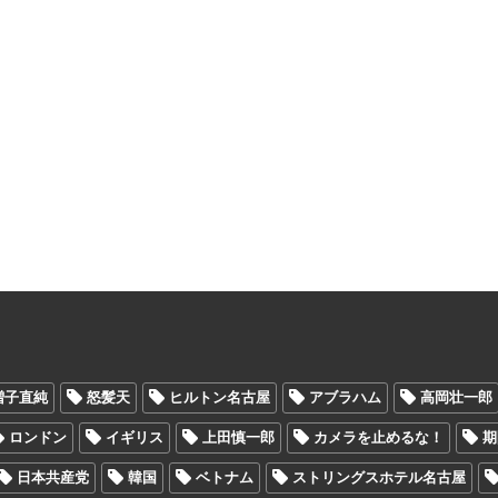
増子直純
怒髪天
ヒルトン名古屋
アブラハム
高岡壮一郎
ロンドン
イギリス
上田慎一郎
カメラを止めるな！
期
日本共産党
韓国
ベトナム
ストリングスホテル名古屋