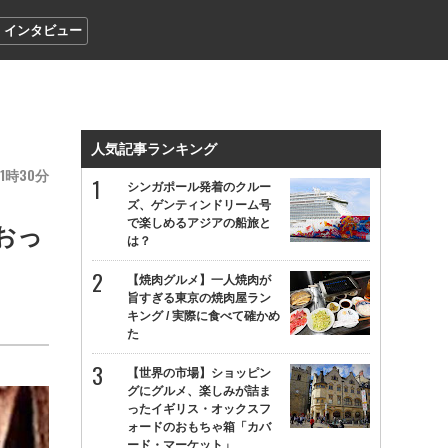
インタビュー
人気記事ランキング
1
30
シンガポール発着のクルー
ズ、ゲンティンドリーム号
で楽しめるアジアの船旅と
おっ
は？
【焼肉グルメ】一人焼肉が
旨すぎる東京の焼肉屋ラン
キング / 実際に食べて確かめ
た
【世界の市場】ショッピン
グにグルメ、楽しみが詰ま
ったイギリス・オックスフ
ォードのおもちゃ箱「カバ
ード・マーケット」