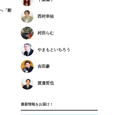
置へ「断
西村幸祐
村田らむ
やまもといちろう
吉田豪
渡邉哲也
最新情報をお届け！