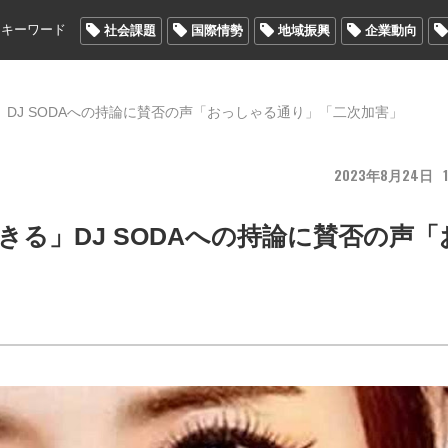
メキーワード
社会課題
国際情勢
地域振興
企業動向
DJ SODAへの持論に賛否の声「おっしゃる通り」「二次加害」
2023
8
24
1
る」DJ SODAへの持論に賛否の声「