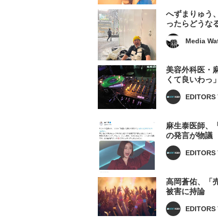
へずまりゅう、
ったらどうな
Media Wa
美容外科医・麻
くて良いわっ
EDITORS 
麻生泰医師、「
の発言が物議
EDITORS 
高岡蒼佑、「売
被害に持論
EDITORS 