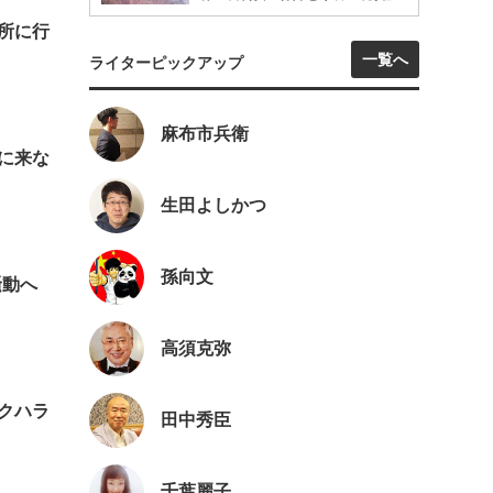
る所に行
一覧へ
ライターピックアップ
麻布市兵衛
本に来な
生田よしかつ
孫向文
騒動へ
高須克弥
セクハラ
田中秀臣
千葉麗子