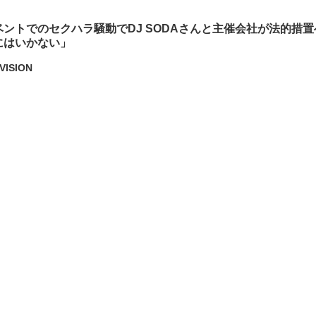
ントでのセクハラ騒動でDJ SODAさんと主催会社が法的措
にはいかない」
VISION