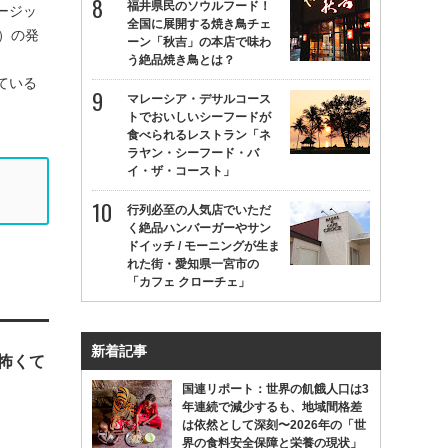
福井県民のソウルフード！
ージッ
全国に展開する焼き鳥チェ
）の発
ーン「秋吉」の本店で味わ
う絶品焼き鳥とは？
ている
マレーシア・デサルコース
トでおいしいシーフードが
食べられるレストラン「ネ
ラヤン・シーフード・バ
イ・ザ・コースト」
行列必至の人気店でいただ
く絶品ハンバーガーやサン
ドイッチ / モーニングが生ま
れた街・愛知県一宮市の
「カフェ クローチェ」
新着記事
に怖くて
国連リポート：世界の飢餓人口は3
年連続で減少するも、地域間格差
は依然として深刻〜2026年の「世
界の食料安全保障と栄養の現状」