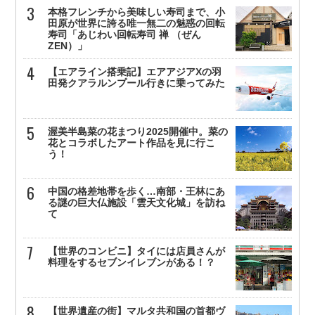
本格フレンチから美味しい寿司まで、小
田原が世界に誇る唯一無二の魅惑の回転
寿司「あじわい回転寿司 禅 （ぜん
ZEN）」
【エアライン搭乗記】エアアジアXの羽
田発クアラルンプール行きに乗ってみた
渥美半島菜の花まつり2025開催中。菜の
花とコラボしたアート作品を見に行こ
う！
中国の格差地帯を歩く…南部・王林にあ
る謎の巨大仏施設「雲天文化城」を訪ね
て
【世界のコンビニ】タイには店員さんが
料理をするセブンイレブンがある！？
【世界遺産の街】マルタ共和国の首都ヴ