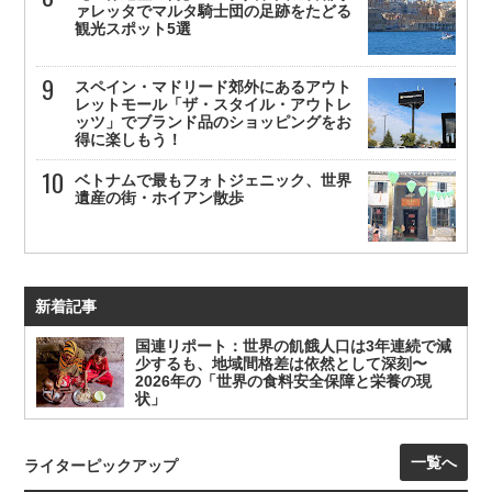
ァレッタでマルタ騎士団の足跡をたどる
観光スポット5選
スペイン・マドリード郊外にあるアウト
レットモール「ザ・スタイル・アウトレ
ッツ」でブランド品のショッピングをお
得に楽しもう！
ベトナムで最もフォトジェニック、世界
遺産の街・ホイアン散歩
新着記事
国連リポート：世界の飢餓人口は3年連続で減
少するも、地域間格差は依然として深刻〜
2026年の「世界の食料安全保障と栄養の現
状」
一覧へ
ライターピックアップ