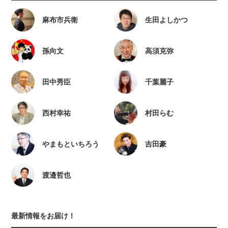
麻布市兵衛
生田よしかつ
孫向文
高須克弥
田中秀臣
千葉麗子
西村幸祐
村田らむ
やまもといちろう
吉田豪
渡邉哲也
最新情報をお届け！