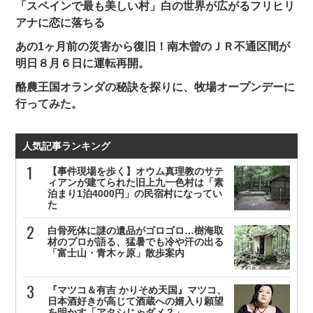
「スペインで最も美しい村」白の世界が広がるフリヒリ
アナに恋に落ちる
あの1ヶ月前の災害から復旧！南木曽のＪＲ不通区間が
明日８月６日に運転再開。
酪農王国オランダの秘訣を探りに、牧場オープンデーに
行ってみた。
人気記事ランキング
【事件現場を歩く】オウム真理教のサテ
ィアンが建てられた旧上九一色村は「素
泊まり1泊4000円」の民宿村になってい
た
白骨死体に謎の遺品がゴロゴロ…樹海取
材のプロが語る、猛暑でも冷や汗の出る
「富士山・青木ヶ原」散歩案内
『マツコ＆有吉 かりそめ天国』マツコ、
日本酒好きが高じて酒蔵への婿入り願望
を明かす「アタシじゃダメ？」