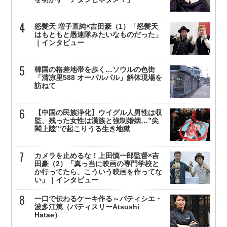
怒髪天 増子直純×吉田豪（1）「怒髪天
はもともと愚連隊みたいなものだった」
｜インタビュー
韓国の格差地帯を歩く…ソウルの色街
「清凉里588 オーパルパル」解体現場を
訪ねて
【中国の民族浄化】ウイグル人男性は収
監、残った女性は漢族と強制婚姻…”尖
閣上陸”で起こりうる生き地獄
カメラを止めるな！上田慎一郎監督×吉
田豪（2）「真っ当に映画の専門学校と
か行ってたら、こういう映画を作ってな
い」｜インタビュー
一口で伝わるケーキ作る～パティシエ・
波多江篤（パティスリーAtsushi
Hatae）