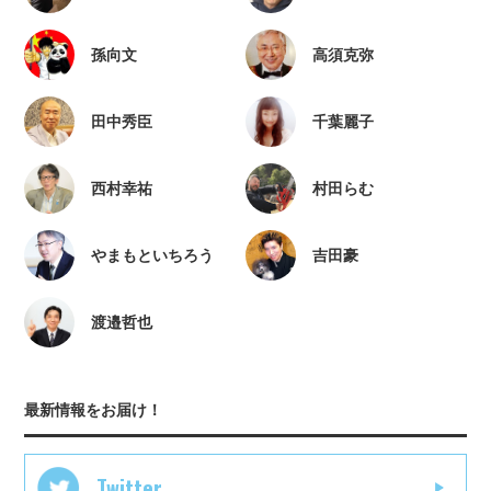
孫向文
高須克弥
田中秀臣
千葉麗子
西村幸祐
村田らむ
やまもといちろう
吉田豪
渡邉哲也
最新情報をお届け！
Twitter