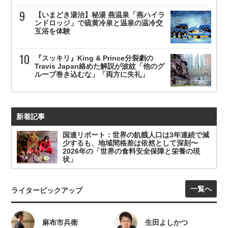
【いまどき湯治】秘湯 燕温泉「燕ハイラ
ンドロッジ」で硫黄冷泉と温泉の温冷交
互浴を体験
『スッキリ』King & Prince分裂劇の
Travis Japan絡めた解説が波紋「他のグ
ループ巻き込むな」「両方に失礼」
新着記事
国連リポート：世界の飢餓人口は3年連続で減
少するも、地域間格差は依然として深刻〜
2026年の「世界の食料安全保障と栄養の現
状」
一覧へ
ライターピックアップ
麻布市兵衛
生田よしかつ