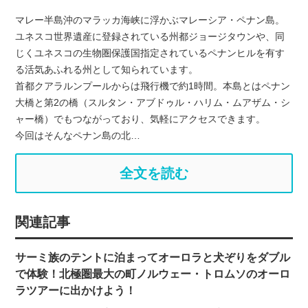
マレー半島沖のマラッカ海峡に浮かぶマレーシア・ペナン島。
ユネスコ世界遺産に登録されている州都ジョージタウンや、同
じくユネスコの生物圏保護国指定されているペナンヒルを有す
る活気あふれる州として知られています。
首都クアラルンプールからは飛行機で約1時間。本島とはペナン
大橋と第2の橋（スルタン・アブドゥル・ハリム・ムアザム・シ
ャー橋）でもつながっており、気軽にアクセスできます。
今回はそんなペナン島の北…
全文を読む
関連記事
サーミ族のテントに泊まってオーロラと犬ぞりをダブル
で体験！北極圏最大の町ノルウェー・トロムソのオーロ
ラツアーに出かけよう！