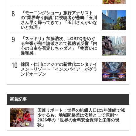
『モーニングショー』旅行アナリスト
の“業界寄り解説”に視聴者が悲鳴「玉川
さん早く帰ってきて」「玉川さんがいな
いと無理」
『スッキリ』加藤浩次、LGBTQをめぐ
る主張が完全論破されて視聴者反響「内
心の自由を否定しちゃダメ」「物言いに
違和感」
韓国・仁川にアジアの新世代エンタテイ
メントリゾート「インスパイア」がグラ
ンドオープン
新着記事
国連リポート：世界の飢餓人口は3年連続で減
少するも、地域間格差は依然として深刻〜
2026年の「世界の食料安全保障と栄養の現
状」