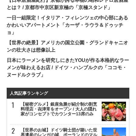
【日本居酒屋紀行】京都が誇る本物の昭和レトロ居酒屋
とは？ / 京都市中京区新京極の「京極スタンド」
一日一組限定！イタリア・フィレンツェの中心部にある
かわいいアパートメント「カーザ・ラウラ＆ドゥッチ
ョ」
【世界の絶景】アメリカの国立公園・グランドキャニオ
ンの壮大さは想像以上
日本にラーメンを研究しにきたYOUが作る本格的なラー
メンが味わえるお店 / ドイツ・ハンブルクの「ココモ・
ヌードルクラブ」
人気記事ランキング
【秘密グルメ】銀座魚勝が紹介制の割烹
料理店・㐂津常をオープン / 大人の隠れ
家がコンセプトでカウンター13席のみ
【世界のお城】ドイツ騎士団が築いた世
界遺産のレンガの城、ポーランドのマル