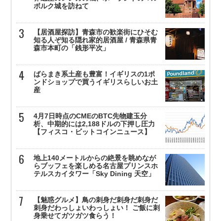
ボルク城を訪ねて
【居酒屋探訪】青森市の歓楽街にひそむ
知る人ぞ知る隠れ家的居酒屋 / 青森県青
森市本町の「銭形平次」
ばらまき系土産も豊富！イギリスの1ポ
ンドショップで買うイギリスらしいお土
産
4月7日時点のCMEのBTC先物建玉分
析、中期的には2,188ドルの下押し圧力
【フィスコ・ビットコインニュース】
地上140メートルからの絶景を眺めなが
らブッフェを楽しめる名古屋プリンスホ
テルスカイタワー「Sky Dining 天空」
【魅惑グルメ】鳥の刺身だ刺身だ刺身だ
刺身だわっしょいわっしょい！ ご飯に刺
身乗せてガツガツ食らう！