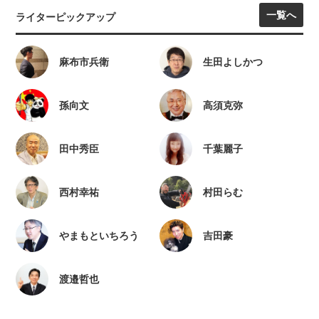
一覧へ
ライターピックアップ
麻布市兵衛
生田よしかつ
孫向文
高須克弥
田中秀臣
千葉麗子
西村幸祐
村田らむ
やまもといちろう
吉田豪
渡邉哲也