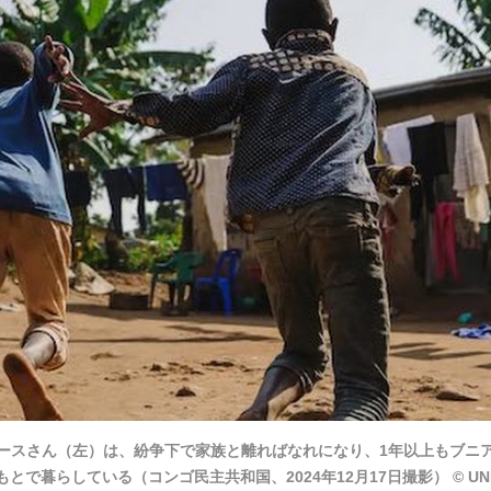
ルースさん（左）は、紛争下で家族と離ればなれになり、1年以上もブニ
暮らしている（コンゴ民主共和国、2024年12月17日撮影） © UNIC