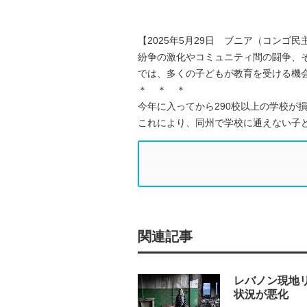
【2025年5月29日 ブニア（コンゴ
紛争の激化やコミュニティ間の闘争、
では、多くの子どもが教育を受ける機
＊ ＊ ＊
今年に入ってから290校以上の学校が
これにより、同州で学校に通えない子
関連記事
レバノン現地
状況が悪化