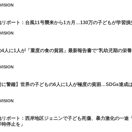
VISION
リポート：台風11号襲来から1カ月…130万の子どもが学習損
VISION
の4人に1人が「重度の食の貧困」最新報告書で“乳幼児期の栄
VISION
に警鐘】世界の子どもの6人に1人が極度の貧困…SDGs達成
VISION
地リポート：西岸地区ジェニンで子ども死傷、暴力激化の一途
即時停止を」