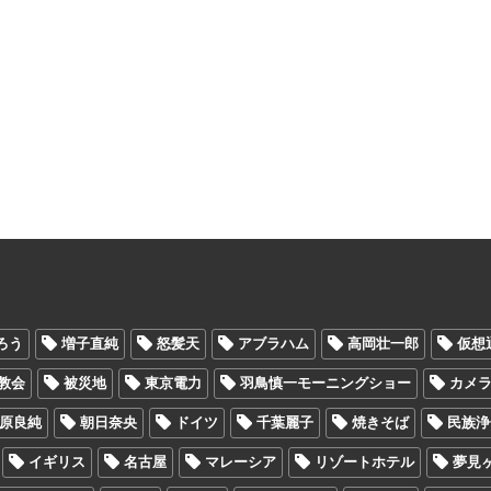
ろう
増子直純
怒髪天
アブラハム
高岡壮一郎
仮想
教会
被災地
東京電力
羽鳥慎一モーニングショー
カメ
原良純
朝日奈央
ドイツ
千葉麗子
焼きそば
民族浄
イギリス
名古屋
マレーシア
リゾートホテル
夢見