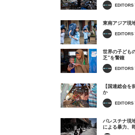
EDITORS 
東南アジア現地
EDITORS 
世界の子ども
乏”を警鐘
EDITORS 
【国連総会を前
か
EDITORS 
パレスチナ現
による暴力、