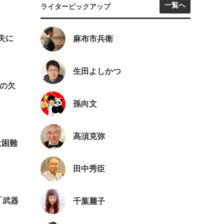
一覧へ
ライターピックアップ
失に
麻布市兵衛
生田よしかつ
養の欠
孫向文
高須克弥
は困難
田中秀臣
「武器
千葉麗子