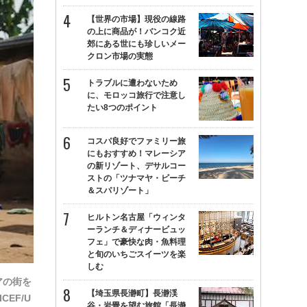
【世界の市場】現役の線路
の上に商品が！バンコク近
郊にある世にも珍しいメー
クロン市場の実態
トラブルに遭わないため
に、モロッコ旅行で注意し
たい8つのポイント
コスパ良好でファミリー旅
にもおすすめ！マレーシア
の新リゾート、デサルコー
ストの「ツナマヤ・ビーチ
＆スパリゾート」
ヒルトン名古屋「ウィンタ
ーランチ＆ディナービュッ
フェ」で豪快な肉・魚料理
と旬のいちごスイーツを楽
しむ
アの街を
【埼玉県長瀞町】長瀞渓
EF/U
谷・岩畳を望む旅館「長瀞