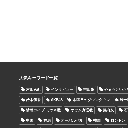
人気キーワード一覧
村田らむ
インタビュー
吉田豪
やまもといち
鈴木優香
AKB48
水曜日のダウンタウン
統一
情報ライブ ミヤネ屋
オウム真理教
孫向文
石
中国
群馬
オーパルパル
韓国
ロンドン