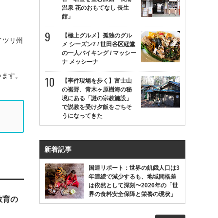
温泉 花のおもてなし 長生
館」
【極上グルメ】孤独のグル
イツリ州
メ シーズン7 / 世田谷区経堂
の一人バイキング / マッシー
ナ メッシーナ
います。
【事件現場を歩く】富士山
の裾野、青木ヶ原樹海の秘
境にある「謎の宗教施設」
で説教を受け夕飯をごちそ
うになってきた
新着記事
国連リポート：世界の飢餓人口は3
年連続で減少するも、地域間格差
は依然として深刻〜2026年の「世
界の食料安全保障と栄養の現状」
教育の