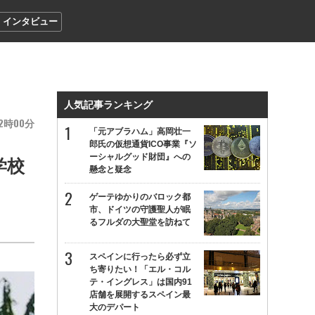
インタビュー
人気記事ランキング
2
00
「元アブラハム」高岡壮一
郎氏の仮想通貨ICO事業『ソ
ーシャルグッド財団』への
学校
懸念と疑念
ゲーテゆかりのバロック都
市、ドイツの守護聖人が眠
るフルダの大聖堂を訪ねて
スペインに行ったら必ず立
ち寄りたい！「エル・コル
テ・イングレス」は国内91
店舗を展開するスペイン最
大のデパート