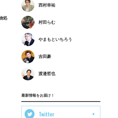
西村幸祐
物処
村田らむ
やまもといちろう
吉田豪
渡邉哲也
最新情報をお届け！
Twitter