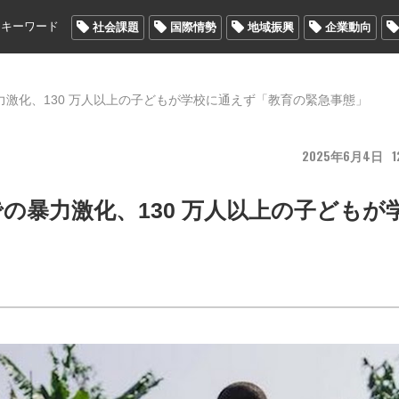
メキーワード
社会課題
国際情勢
地域振興
企業動向
激化、130 万人以上の子どもが学校に通えず「教育の緊急事態」
2025
6
4
1
の暴力激化、130 万人以上の子どもが