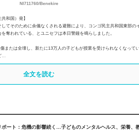
NI711760/Benekire
民主共和国）発】
そしてそのために余儀なくされる避難により、コンゴ民主共和国東部の
会を奪われている、とユニセフは本日警鐘を鳴らしました。
損傷または全壊し、新たに13万人の子どもが授業を受けられなくなって
ど…
全文を読む
リポート：危機の影響続く…子どものメンタルヘルス、栄養、