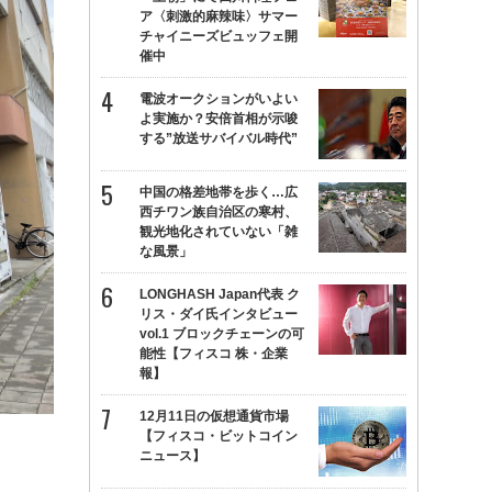
ア〈刺激的麻辣味〉サマー
チャイニーズビュッフェ開
催中
電波オークションがいよい
よ実施か？安倍首相が示唆
する”放送サバイバル時代”
中国の格差地帯を歩く…広
西チワン族自治区の寒村、
観光地化されていない「雑
な風景」
LONGHASH Japan代表 ク
リス・ダイ氏インタビュー
vol.1 ブロックチェーンの可
能性【フィスコ 株・企業
報】
12月11日の仮想通貨市場
【フィスコ・ビットコイン
ニュース】
。