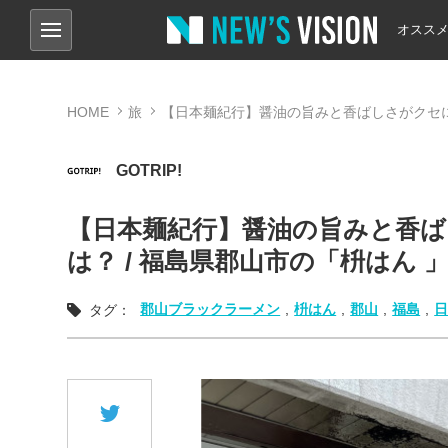
オスス
HOME
旅
【日本麺紀行】醤油の旨みと香ばしさがクセに
GOTRIP!
【日本麺紀行】醤油の旨みと香
は？ / 福島県郡山市の「枡はん 
郡山ブラックラーメン
,
枡はん
,
郡山
,
福島
,
タグ：