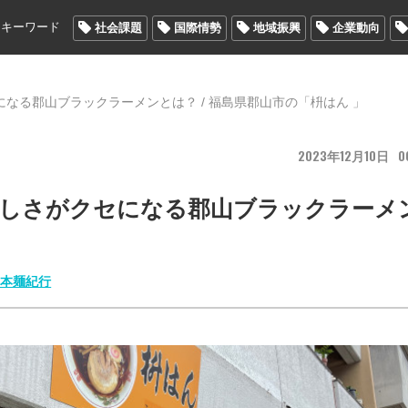
メキーワード
社会課題
国際情勢
地域振興
企業動向
なる郡山ブラックラーメンとは？ / 福島県郡山市の「枡はん 」
2023
12
10
0
ばしさがクセになる郡山ブラックラーメ
」
日本麺紀行