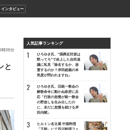
インタビュー
人気記事ランキング
6
30
ひろゆき氏、“国葬反対派は
黙ってろ”で炎上した自民道
ンと
議に私見「除名するか、放
置するのか？岸田総裁の本
気度が問われますね」
ひろゆき氏、旧統一教会の
解散命令に動かぬ政府に反
応「行政の怠慢が統一教会
の野放しを生み出したの
に、未だに怠慢を続ける岸
田内閣」
ヒルトン名古屋 中国料理
「王朝」にて四川料理フェ