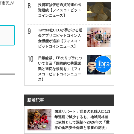
南市民が
投資家は仮想通貨関連の出
資継続【フィスコ・ビット
コインニュース】
Twitter社CEOが手がける送
金アプリにビットコイン入
金機能が追加【フィスコ・
ビットコインニュース】
日銀総裁、FBのリブラにつ
いて言及「国際的な共通認
識と適切な規制を」【フィ
スコ・ビットコインニュー
ス】
新着記事
国連リポート：世界の飢餓人口は3
年連続で減少するも、地域間格差
は依然として深刻〜2026年の「世
界の食料安全保障と栄養の現状」