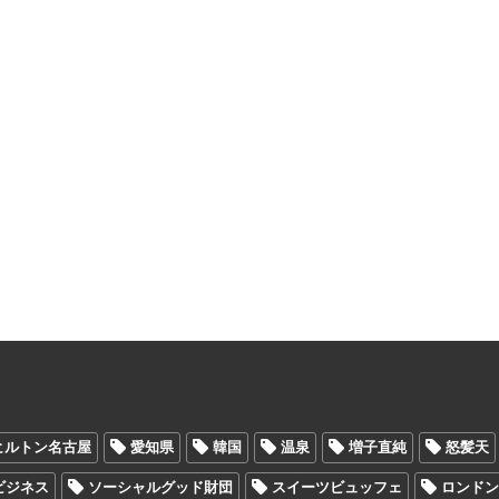
ヒルトン名古屋
愛知県
韓国
温泉
増子直純
怒髪天
Oビジネス
ソーシャルグッド財団
スイーツビュッフェ
ロンド