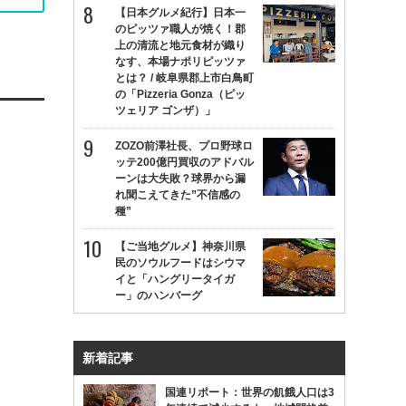
【日本グルメ紀行】日本一
のピッツァ職人が焼く！郡
上の清流と地元食材が織り
なす、本場ナポリピッツァ
とは？ / 岐阜県郡上市白鳥町
の「Pizzeria Gonza（ピッ
ツェリア ゴンザ）」
ZOZO前澤社長、プロ野球ロ
ッテ200億円買収のアドバル
ーンは大失敗？球界から漏
れ聞こえてきた”不信感の
種”
【ご当地グルメ】神奈川県
民のソウルフードはシウマ
イと「ハングリータイガ
ー」のハンバーグ
新着記事
国連リポート：世界の飢餓人口は3