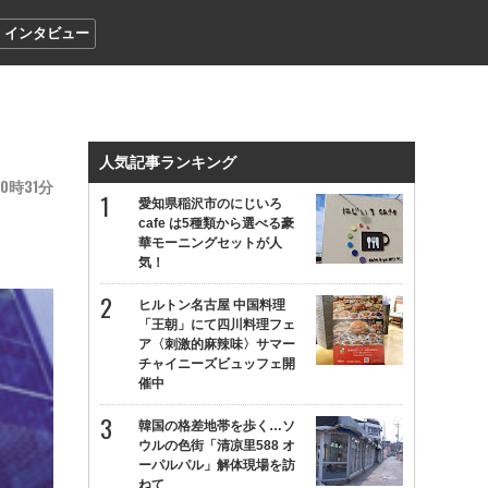
インタビュー
人気記事ランキング
0
31
愛知県稲沢市のにじいろ
cafe は5種類から選べる豪
華モーニングセットが人
気！
ヒルトン名古屋 中国料理
「王朝」にて四川料理フェ
ア〈刺激的麻辣味〉サマー
チャイニーズビュッフェ開
催中
韓国の格差地帯を歩く…ソ
ウルの色街「清凉里588 オ
ーパルパル」解体現場を訪
ねて