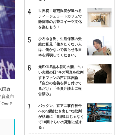
世界初！焙煎温度が選べる
ティージェラートカフェで
静岡市のお茶スイーツ文化
を楽しもう！
ひろゆき氏、生活保護の受
給に私見「働きたくない人
は、働かないで暮らせる日
本を満喫してください」
元EXILE黒木啓司の妻、“い
い夫婦の日”キス写真を批判
するファンの声に猛反論
「自分の定義を押し付けて
るだけ」「全員弁護士に報
米国政
告済み」
ク資産市
OneP
パックン、京アニ事件被告
への“感情むき出し”な批判
が話題に「死刑1回じゃなく
て10回ぐらいの死刑に値す
る」