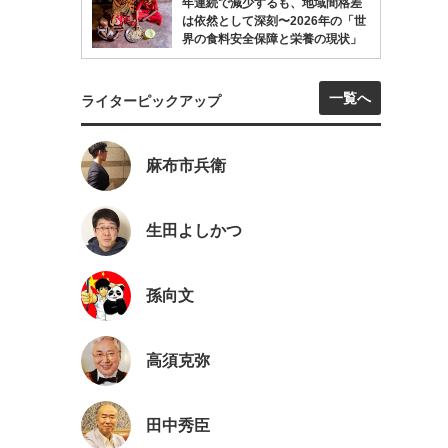
年連続で減少するも、地域間格差
は依然として深刻〜2026年の「世
界の食料安全保障と栄養の現状」
一覧へ
ライターピックアップ
麻布市兵衛
生田よしかつ
孫向文
高須克弥
田中秀臣