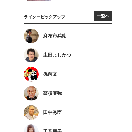
一覧へ
ライターピックアップ
麻布市兵衛
生田よしかつ
孫向文
高須克弥
田中秀臣
千葉麗子