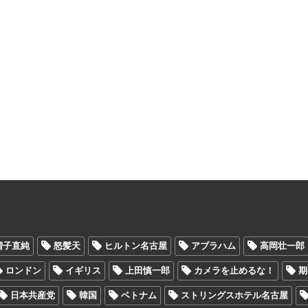
増子直純
怒髪天
ヒルトン名古屋
アブラハム
高岡壮一郎
ロンドン
イギリス
上田慎一郎
カメラを止めるな！
期
日本共産党
韓国
ベトナム
ストリングスホテル名古屋