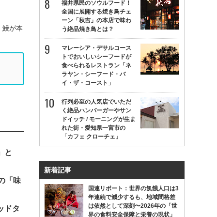
福井県民のソウルフード！
全国に展開する焼き鳥チェ
ーン「秋吉」の本店で味わ
、鰻が本
う絶品焼き鳥とは？
マレーシア・デサルコース
トでおいしいシーフードが
食べられるレストラン「ネ
ラヤン・シーフード・バ
イ・ザ・コースト」
行列必至の人気店でいただ
く絶品ハンバーガーやサン
ドイッチ / モーニングが生ま
れた街・愛知県一宮市の
「カフェ クローチェ」
」と
新着記事
の「味
国連リポート：世界の飢餓人口は3
年連続で減少するも、地域間格差
は依然として深刻〜2026年の「世
ッドタ
界の食料安全保障と栄養の現状」