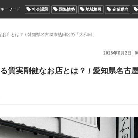
メキーワード
社会課題
国際情勢
地域振興
企業動向
お店とは？ / 愛知県名古屋市熱田区の「大和田」
2025
11
2
0
る質実剛健なお店とは？ / 愛知県名古
屋