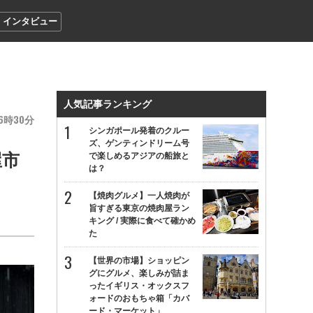
インタビュー
人気記事ランキング
6
30
シンガポール発着のクルー
ズ、ゲンティンドリーム号
屋市
で楽しめるアジアの船旅と
は？
【焼肉グルメ】一人焼肉が
旨すぎる東京の焼肉屋ラン
キング / 実際に食べて確かめ
た
【世界の市場】ショッピン
グにグルメ、楽しみが詰ま
ったイギリス・オックスフ
ォードのおもちゃ箱「カバ
ード・マーケット」