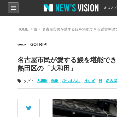
オスス
HOME
旅
名古屋市民が愛する鰻を堪能できる質実剛健な
GOTRIP!
名古屋市民が愛する鰻を堪能でき
熱田区の「大和田」
大和田
,
熱田
,
ひつまぶし
,
うなぎ
,
鰻
,
名古
タグ：