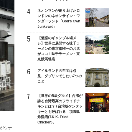
ネオンマンが創り上げたロ
ンドンのネオンサイン・ワ
ンダーランド「God’s Own
Junkyard」
【魅惑のギャンブル場メ
シ】世界に展開する味千ラ
ーメンの東京都唯一のお店
がココ！味千ラーメン・東
京競馬場店
アイルランドの至宝は必
見、ダブリンでしたい7つの
こと
【世界のB級グルメ】台湾が
誇る台湾最高のフライドチ
キンとは？ / 台湾版ケンタッ
キーとも呼ばれる「頂呱呱
炸雞店(T.K.K. Fried
Chicken)」
がウナ