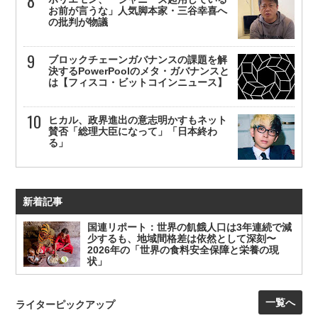
お前が言うな」人気脚本家・三谷幸喜へ
の批判が物議
ブロックチェーンガバナンスの課題を解
決するPowerPoolのメタ・ガバナンスと
は【フィスコ・ビットコインニュース】
ヒカル、政界進出の意志明かすもネット
賛否「総理大臣になって」「日本終わ
る」
新着記事
国連リポート：世界の飢餓人口は3年連続で減
少するも、地域間格差は依然として深刻〜
2026年の「世界の食料安全保障と栄養の現
状」
一覧へ
ライターピックアップ