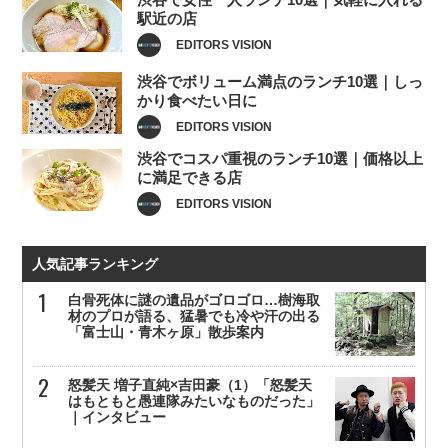
駅近の店
EDITORS VISION
渋谷でボリューム満点のランチ10選｜しっ
かり食べたい日に
EDITORS VISION
渋谷でコスパ重視のランチ10選｜価格以上
に満足できる店
EDITORS VISION
人気記事ランキング
白骨死体に謎の遺品がゴロゴロ…樹海取
材のプロが語る、猛暑でも冷や汗の出る
「富士山・青木ヶ原」散歩案内
怒髪天 増子直純×吉田豪（1）「怒髪天
はもともと愚連隊みたいなものだった」
｜インタビュー