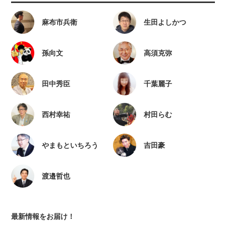
麻布市兵衛
生田よしかつ
孫向文
高須克弥
田中秀臣
千葉麗子
西村幸祐
村田らむ
やまもといちろう
吉田豪
渡邉哲也
最新情報をお届け！