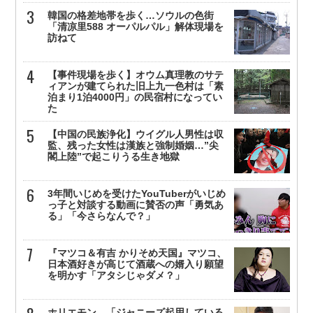
韓国の格差地帯を歩く…ソウルの色街
「清凉里588 オーパルパル」解体現場を
訪ねて
【事件現場を歩く】オウム真理教のサテ
ィアンが建てられた旧上九一色村は「素
泊まり1泊4000円」の民宿村になってい
た
【中国の民族浄化】ウイグル人男性は収
監、残った女性は漢族と強制婚姻…”尖
閣上陸”で起こりうる生き地獄
3年間いじめを受けたYouTuberがいじめ
っ子と対談する動画に賛否の声「勇気あ
る」「今さらなんで？」
『マツコ＆有吉 かりそめ天国』マツコ、
日本酒好きが高じて酒蔵への婿入り願望
を明かす「アタシじゃダメ？」
ホリエモン、「ジャニーズ起用している