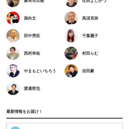
麻布市兵衛
生田よしかつ
孫向文
高須克弥
田中秀臣
千葉麗子
西村幸祐
村田らむ
やまもといちろう
吉田豪
渡邉哲也
最新情報をお届け！