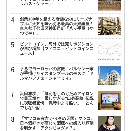
ッハス・ケラー」
創業100年を超える老舗なのにリーズナ
ブルに天丼を味わえる最高の天婦羅屋 /
東京都千代田区神田司町「八ッ手屋（や
つでや）」
ビットコイン、海外では売りポジション
が再び増加【フィスコ・ビットコインニ
ュース】
まるでヨーロッパの宮殿！バルヤン一家
が手掛けたイスタンブールのモスク「ド
ルマバフチェ・ジャーミィ」
浜田雅功、「飢えをしのぐためアイロン
で目玉焼き」厳しすぎる“出身高校”伝説
に視聴者驚愕「戦時中より酷い」「とん
でもない話」
『マツコ＆有吉 かりそめ天国』マツコ、
日本酒好きが高じて酒蔵への婿入り願望
を明かす「アタシじゃダメ？」