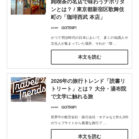
純喫茶の名店で味わうナポリタ
ンとは？ / 東京都新宿区歌舞伎
町の「珈琲西武 本店」
GOTRIP!
かつて明治時代の日本において、多くの知識人や
文化人が集まっていた場所、それが「喫
…
本文を読む
2026年の旅行トレンド「読書リ
トリート」とは？ 大分・湯布院
で文学に触れる旅
GOTRIP!
世界中の航空会社・旅行会社・ホテルなど約1,200
のウェブサイトから最適な旅行プ
…
本文を読む