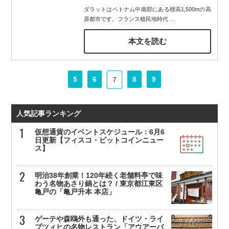
ダラットはベトナム中南部にある標高1,500mの高
原都市です。フランス植民地時代
…
本文を読む
5
6
8
9
7
人気記事ランキング
仮想通貨のイベントスケジュール：6月6
日更新【フィスコ・ビットコインニュー
ス】
明治38年創業！120年続く老舗料亭で味
わう名物あさり鍋とは？ / 東京都江東区
亀戸の「亀戸升本 本店」
ゲーテや森鴎外も通った、ドイツ・ライ
プツィヒの名物レストラン「アウアーバ