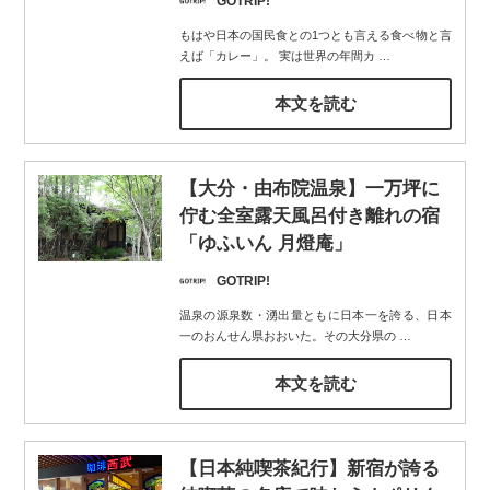
GOTRIP!
もはや日本の国民食との1つとも言える食べ物と言
えば「カレー」。 実は世界の年間カ
…
本文を読む
【大分・由布院温泉】一万坪に
佇む全室露天風呂付き離れの宿
「ゆふいん 月燈庵」
GOTRIP!
温泉の源泉数・湧出量ともに日本一を誇る、日本
一のおんせん県おおいた。その大分県の
…
本文を読む
【日本純喫茶紀行】新宿が誇る