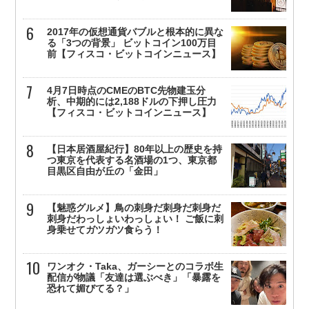
2017年の仮想通貨バブルと根本的に異な
る「3つの背景」 ビットコイン100万目
前【フィスコ・ビットコインニュース】
4月7日時点のCMEのBTC先物建玉分
析、中期的には2,188ドルの下押し圧力
【フィスコ・ビットコインニュース】
【日本居酒屋紀行】80年以上の歴史を持
つ東京を代表する名酒場の1つ、東京都
目黒区自由が丘の「金田」
【魅惑グルメ】鳥の刺身だ刺身だ刺身だ
刺身だわっしょいわっしょい！ ご飯に刺
身乗せてガツガツ食らう！
ワンオク・Taka、ガーシーとのコラボ生
配信が物議「友達は選ぶべき」「暴露を
恐れて媚びてる？」