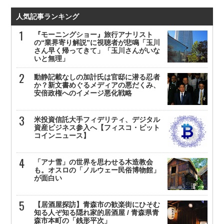
人気記事ランキング
『モーニングショー』旅行アナリスト
の“業界寄り解説”に視聴者が悲鳴「玉川
さん早く帰ってきて」「玉川さんがいな
いと無理」
動静記載なしの加計氏は官邸に潜る忍者
か？新文書めぐるメディアの悪だくみ、
安倍政権へのイメージ悪化戦略
米投資信託大手フィデリティ、デジタル
資産ビジネス参入へ【フィスコ・ビット
コインニュース】
「アナ雪」の世界を思わせる木造教会
も。オスロの「ノルウェー民俗博物館」
が面白い
【居酒屋探訪】青森市の歓楽街にひそむ
知る人ぞ知る隠れ家的居酒屋 / 青森県青
森市本町の「銭形平次」