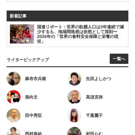
新着記事
国連リポート：世界の飢餓人口は3年連続で減
少するも、地域間格差は依然として深刻〜
2026年の「世界の食料安全保障と栄養の現
状」
一覧へ
ライターピックアップ
麻布市兵衛
生田よしかつ
孫向文
高須克弥
田中秀臣
千葉麗子
西村幸祐
村田らむ