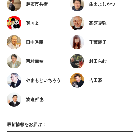
麻布市兵衛
生田よしかつ
孫向文
高須克弥
田中秀臣
千葉麗子
西村幸祐
村田らむ
やまもといちろう
吉田豪
渡邉哲也
最新情報をお届け！