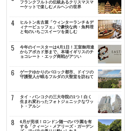
フランクフルトの伝統あるクリスマスマ
ーケットで楽しむメルヘンの世界
ヒルトン名古屋「ウィンターランチ＆デ
ィナービュッフェ」で豪快な肉・魚料理
と旬のいちごスイーツを楽しむ
今年のイースターは4月1日！王室御用達
からアボカド形まで、本場イギリスのチ
ョコレート・エッグ商戦がアツい
ゲーテゆかりのバロック都市、ドイツの
守護聖人が眠るフルダの大聖堂を訪ねて
タイ・バンコクの三大寺院の1つ！白く
生まれ変わったフォトジェニックなワッ
ト・アルン
6月が見頃！ロンドン随一のバラ園を有
する「クィーン・メアリーズ・ガーデン