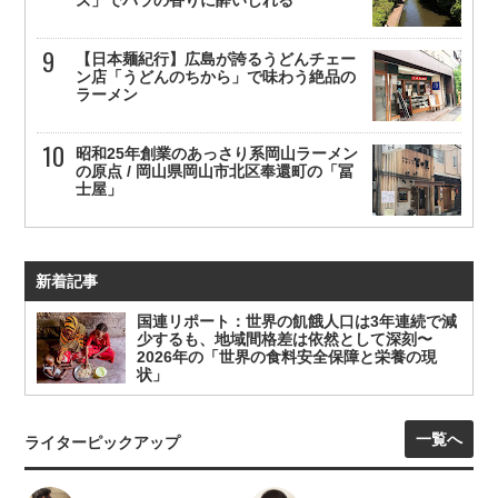
ズ」でバラの香りに酔いしれる
【日本麺紀行】広島が誇るうどんチェー
ン店「うどんのちから」で味わう絶品の
ラーメン
昭和25年創業のあっさり系岡山ラーメン
の原点 / 岡山県岡山市北区奉還町の「冨
士屋」
新着記事
国連リポート：世界の飢餓人口は3年連続で減
少するも、地域間格差は依然として深刻〜
2026年の「世界の食料安全保障と栄養の現
状」
一覧へ
ライターピックアップ