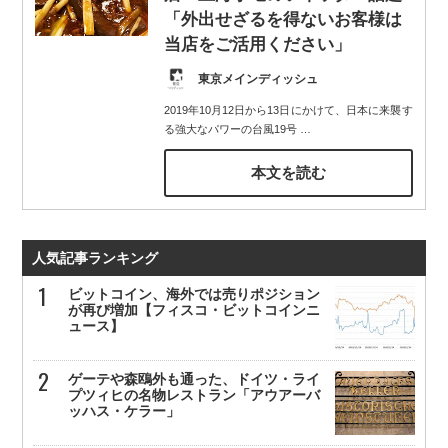
「外出せざるを得ないお客様は
当店をご活用ください」
東京メインディッシュ
2019年10月12日から13日にかけて、日本に来襲す
る強大なパワーの台風19号
…
本文を読む
人気記事ランキング
ビットコイン、海外では売りポジション
が再び増加【フィスコ・ビットコインニ
ュース】
ゲーテや森鴎外も通った、ドイツ・ライ
プツィヒの名物レストラン「アウアーバ
ッハス・ケラー」