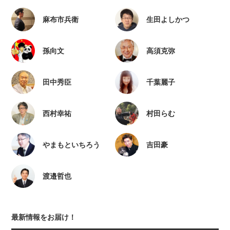
麻布市兵衛
生田よしかつ
孫向文
高須克弥
田中秀臣
千葉麗子
西村幸祐
村田らむ
やまもといちろう
吉田豪
渡邉哲也
最新情報をお届け！