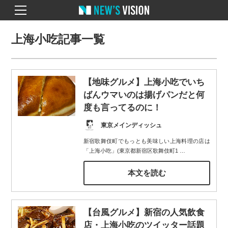
上海小吃記事一覧
【地味グルメ】上海小吃でいち
ばんウマいのは揚げパンだと何
度も言ってるのに！
東京メインディッシュ
新宿歌舞伎町でもっとも美味しい上海料理の店は
「上海小吃」(東京都新宿区歌舞伎町1
…
本文を読む
【台風グルメ】新宿の人気飲食
店・上海小吃のツイッター話題