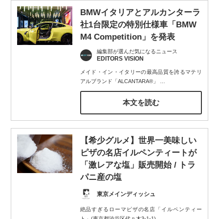
BMWイタリアとアルカンターラ
社1台限定の特別仕様車「BMW
M4 Competition」を発表
編集部が選んだ気になるニュース
EDITORS VISION
メイド・イン・イタリーの最高品質を誇るマテリ
アルブランド「ALCANTARA®」
…
本文を読む
【希少グルメ】世界一美味しい
ピザの名店イルペンティートが
「激レアな塩」販売開始 / トラ
パニ産の塩
東京メインディッシュ
絶品すぎるローマピザの名店「イルペンティー
ト」(東京都渋谷区代々木3-1-1)。
…