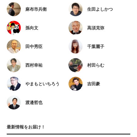
麻布市兵衛
生田よしかつ
孫向文
高須克弥
田中秀臣
千葉麗子
西村幸祐
村田らむ
やまもといちろう
吉田豪
渡邉哲也
最新情報をお届け！