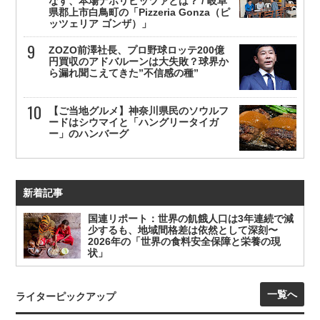
なす、本場ナポリピッツァとは？ / 岐阜
県郡上市白鳥町の「Pizzeria Gonza（ピ
ッツェリア ゴンザ）」
ZOZO前澤社長、プロ野球ロッテ200億
円買収のアドバルーンは大失敗？球界か
ら漏れ聞こえてきた”不信感の種”
【ご当地グルメ】神奈川県民のソウルフ
ードはシウマイと「ハングリータイガ
ー」のハンバーグ
新着記事
国連リポート：世界の飢餓人口は3年連続で減
少するも、地域間格差は依然として深刻〜
2026年の「世界の食料安全保障と栄養の現
状」
一覧へ
ライターピックアップ