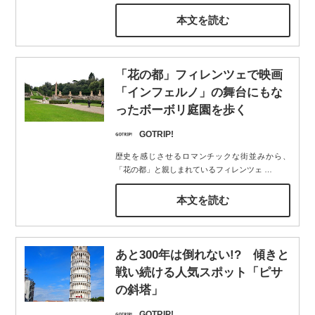
本文を読む
「花の都」フィレンツェで映画
「インフェルノ」の舞台にもな
ったボーボリ庭園を歩く
GOTRIP!
歴史を感じさせるロマンチックな街並みから、
「花の都」と親しまれているフィレンツェ
…
本文を読む
あと300年は倒れない!? 傾きと
戦い続ける人気スポット「ピサ
の斜塔」
GOTRIP!