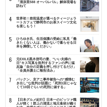
「清凉里588 オーパルパル」解体現場を
訪ねて
世界初！焙煎温度が選べるティージェラ
ートカフェで静岡市のお茶スイーツ文化
を楽しもう！
ひろゆき氏、生活保護の受給に私見「働
きたくない人は、働かないで暮らせる日
本を満喫してください」
元EXILE黒木啓司の妻、“いい夫婦の
日”キス写真を批判するファンの声に猛
反論「自分の定義を押し付けてるだけ」
「全員弁護士に報告済み」
パックン、京アニ事件被告への“感情む
き出し”な批判が話題に「死刑1回じゃな
くて10回ぐらいの死刑に値する」
【日本グルメ紀行】日本一のピッツァ職
人が焼く！郡上の清流と地元食材が織り