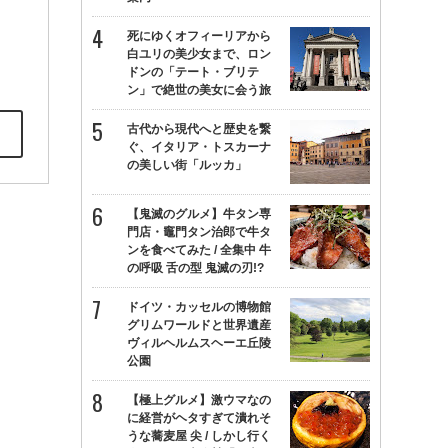
死にゆくオフィーリアから
白ユリの美少女まで、ロン
ドンの「テート・ブリテ
ン」で絶世の美女に会う旅
古代から現代へと歴史を繋
ぐ、イタリア・トスカーナ
の美しい街「ルッカ」
【鬼滅のグルメ】牛タン専
門店・竈門タン治郎で牛タ
ンを食べてみた / 全集中 牛
の呼吸 舌の型 鬼滅の刃!?
ドイツ・カッセルの博物館
グリムワールドと世界遺産
ヴィルヘルムスヘーエ丘陵
公園
【極上グルメ】激ウマなの
に経営がヘタすぎて潰れそ
うな蕎麦屋 尖 / しかし行く