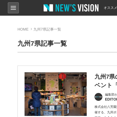
オスス
HOME
九州7県記事一覧
九州7県記事一覧
九州7
ベント
編集部
EDITO
株式会社八芳園
催する、九州ポ