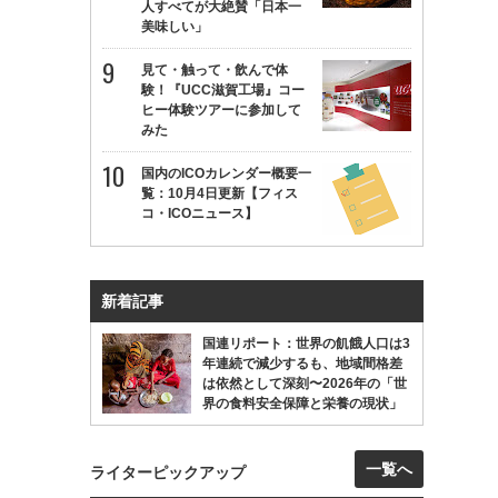
人すべてが大絶賛「日本一
美味しい」
見て・触って・飲んで体
験！『UCC滋賀工場』コー
ヒー体験ツアーに参加して
みた
国内のICOカレンダー概要一
覧：10月4日更新【フィス
コ・ICOニュース】
新着記事
国連リポート：世界の飢餓人口は3
年連続で減少するも、地域間格差
は依然として深刻〜2026年の「世
界の食料安全保障と栄養の現状」
一覧へ
ライターピックアップ