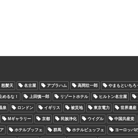
怒髪天
名古屋
アブラハム
高岡壮一郎
やまもといちろ
止めるな！
上田慎一郎
リゾートホテル
ヒルトン名古屋
温泉
ロンドン
イギリス
被災地
東京電力
世界遺産
Mギャラリー
京都
民族浄化
ウイグル
中国共産党
ア
ホテルブッフェ
群馬
ホテルビュッフェ
ヨーロッパ