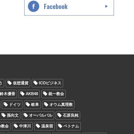
Facebook
う
仮想通貨
ICOビジネス
鈴木優香
AKB48
統一教会
ドイツ
岐阜
オウム真理教
孫向文
オーパルパル
石原良純
の教会
中津川
温泉宿
ベトナム