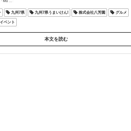
「Mu
…
ー
九州7県
九州7県うまいけん!
株式会社八芳園
グルメ
イベント
本文を読む