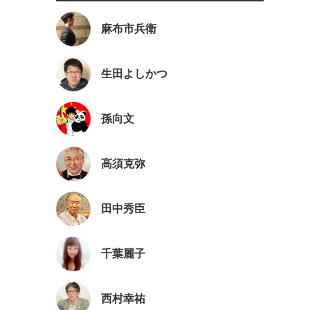
麻布市兵衛
生田よしかつ
孫向文
高須克弥
田中秀臣
千葉麗子
西村幸祐