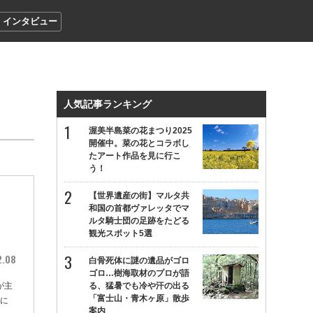
インタビュー
人気記事ランキング
渥美半島菜の花まつり2025
開催中。菜の花とコラボし
たアート作品を見に行こ
う！
【世界遺産の街】マルタ共
イ
和国の首都ヴァレッタでマ
ルタ騎士団の足跡をたどる
観光スポット5選
2.08
白骨死体に謎の遺品がゴロ
ゴロ…樹海取材のプロが語
が主
る、猛暑でも冷や汗の出る
「富士山・青木ヶ原」散歩
）に
案内