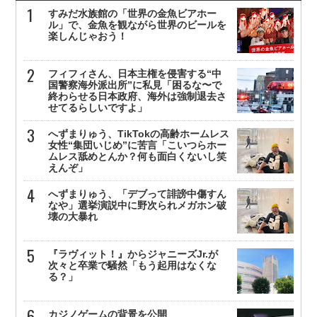
すみだ水族館の「世界の金魚ビアホー
ル」で、金魚を観ながら世界のビールを
楽しんじゃおう！
フィフィさん、日本主権を侵害する“中
国警察海外派出所”に私見「困るな〜で
終わらせる日本政府、海外は強制退去さ
せてるらしいですよ」
へずまりゅう、TikTokの高齢ホームレス
女性“集団いじめ”に苦言「こいつらホー
ムレス舐めとんか？何も面白くないし笑
えんぞ」
へずまりゅう、「デブって誹謗中傷すん
なや」選挙演説中に野次られメガホン破
壊の大暴れ
『ラヴィット！』からジャニーズJr.が
次々と卒業で騒然「もう起用はなくな
る？」
カジノゲームの背景を公開