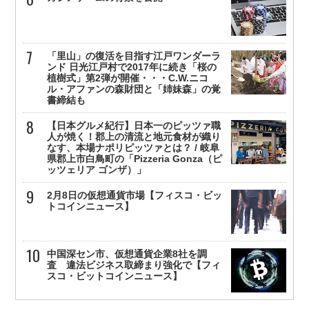
「里山」の復活を目指す江戸ワンダーラ
ンド 日光江戸村で2017年に続き「桜の
植樹式」第2弾が開催・・・C.W.ニコ
ル・アファンの森財団と「姉妹森」の覚
書締結も
【日本グルメ紀行】日本一のピッツァ職
人が焼く！郡上の清流と地元食材が織り
なす、本場ナポリピッツァとは？ / 岐阜
県郡上市白鳥町の「Pizzeria Gonza（ピ
ッツェリア ゴンザ）」
2月8日の仮想通貨市場【フィスコ・ビッ
トコインニュース】
中国深セン市、仮想通貨企業8社を調
査 違法ビジネス取締まり強化で【フィ
スコ・ビットコインニュース】