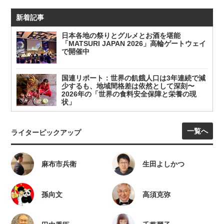
新着記事
日本各地の祭りとグルメとお酒を堪能
「MATSURI JAPAN 2026」高輪ゲートウェイ
で開催中
国連リポート：世界の飢餓人口は3年連続で減
少するも、地域間格差は依然として深刻〜
2026年の「世界の食料安全保障と栄養の現
状」
一覧へ
ライターピックアップ
麻布市兵衛
生田よしかつ
孫向文
高須克弥