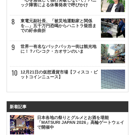
「心を無視して強行突破しないで」パニ
ック障害による休養発表で呼びかけ
東電元副社長、「被災地運動家と関係
を…」五千万円恐喝からハニトラ疑惑ま
での紆余曲折
世界一有名なバックパッカー街は観光地
に！？バンコク・カオサンのいま
12月21日の仮想通貨市場【フィスコ・ビ
ットコインニュース】
新着記事
日本各地の祭りとグルメとお酒を堪能
「MATSURI JAPAN 2026」高輪ゲートウェイ
で開催中