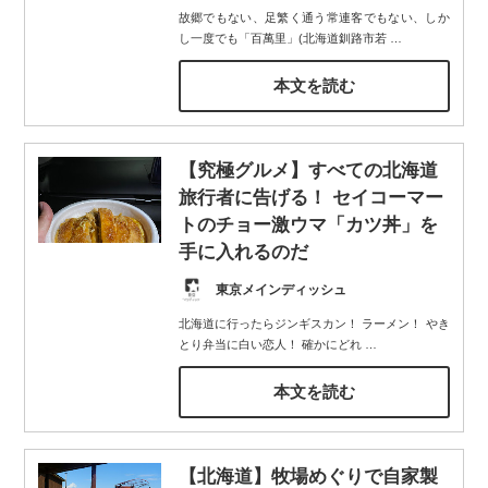
故郷でもない、足繁く通う常連客でもない、しか
し一度でも「百萬里」(北海道釧路市若
…
本文を読む
【究極グルメ】すべての北海道
旅行者に告げる！ セイコーマー
トのチョー激ウマ「カツ丼」を
手に入れるのだ
東京メインディッシュ
北海道に行ったらジンギスカン！ ラーメン！ やき
とり弁当に白い恋人！ 確かにどれ
…
本文を読む
【北海道】牧場めぐりで自家製