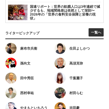
国連リポート：世界の飢餓人口は3年連続で減
少するも、地域間格差は依然として深刻〜
2026年の「世界の食料安全保障と栄養の現
状」
一覧へ
ライターピックアップ
麻布市兵衛
生田よしかつ
孫向文
高須克弥
田中秀臣
千葉麗子
西村幸祐
村田らむ
やまもといちろう
吉田豪