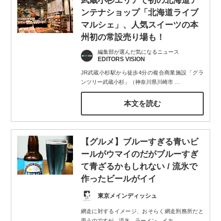
武蔵小杉エリアで初の北海道ア
ンテナショップ「北海道ライブ
マルシェ」、人気スイーツの本
州初の常設売り場も！
編集部が選んだ気になるニュース
EDITORS VISION
JR武蔵小杉駅から徒歩4分の複合商業施設「グラ
ンツリー武蔵小杉」（神奈川県川崎市
…
本文を読む
【グルメ】ブルーすぎる青いビ
ールがウマイのだがブルーすぎ
て青ざるかもしれない / 流氷で
作ったビールがイイ
東京メインディッシュ
網走に対するイメージ、おそらく網走刑務所だと
思うのですが、流氷、ラーメン、イカ、
…