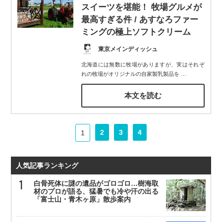
スイーツを堪能！ 牧場グルメが
最高すぎる件 / あすなろファー
ミングの極上ソフトクリーム
東京メインディッシュ
北海道には無数に牧場がありますが、実はそれぞ
れの牧場がオリジナルの自家製乳製品を
…
本文を読む
2
3
4
1
人気記事ランキング
白骨死体に謎の遺品がゴロゴロ…樹海取
材のプロが語る、猛暑でも冷や汗の出る
「富士山・青木ヶ原」散歩案内