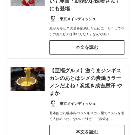
い / 漫画「動物のお医者さん」
にも登場
東京メインディッシュ
親がカルピスの量を節約したために「どうしてウ
チのカルピスは薄いんだ！」なんて嘆い
…
本文を読む
【至福グルメ】激うまジンギス
カンのあとはシメの炭焼きラー
メンだよね / 炭焼き成吉思汗 や
まか
東京メインディッシュ
基本的に札幌市内のジンギスカン屋でハズレを引
く人はめったにないのですが、「炭焼き
…
本文を読む