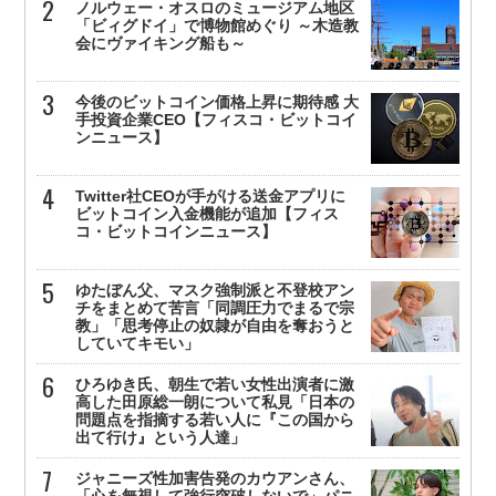
ノルウェー・オスロのミュージアム地区
「ビィグドイ」で博物館めぐり ～木造教
会にヴァイキング船も～
今後のビットコイン価格上昇に期待感 大
手投資企業CEO【フィスコ・ビットコイ
ンニュース】
Twitter社CEOが手がける送金アプリに
ビットコイン入金機能が追加【フィス
コ・ビットコインニュース】
ゆたぼん父、マスク強制派と不登校アン
チをまとめて苦言「同調圧力でまるで宗
教」「思考停止の奴隷が自由を奪おうと
していてキモい」
ひろゆき氏、朝生で若い女性出演者に激
高した田原総一朗について私見「日本の
問題点を指摘する若い人に『この国から
出て行け』という人達」
ジャニーズ性加害告発のカウアンさん、