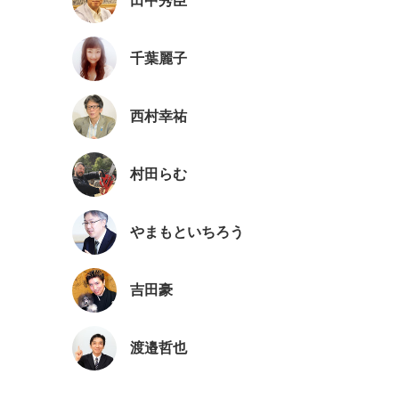
田中秀臣
千葉麗子
西村幸祐
村田らむ
やまもといちろう
吉田豪
渡邉哲也