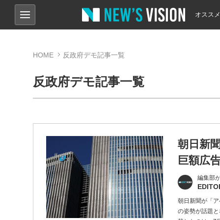
オスス
HOME
反政府デモ記事一覧
反政府デモ記事一覧
朝日新
巨額広
編集部
EDITO
朝日新聞が「ア
の姿勢が話題と