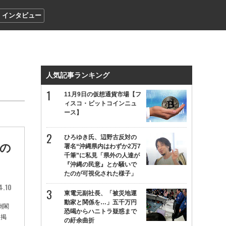
インタビュー
人気記事ランキング
11月9日の仮想通貨市場【フ
ィスコ・ビットコインニュ
ース】
ひろゆき氏、辺野古反対の
の
署名“沖縄県内はわずか2万7
千筆”に私見「県外の人達が
『沖縄の民意』とか騒いで
たのが可視化された様子」
4.10
東電元副社長、「被災地運
動家と関係を…」五千万円
倒閣
恐喝からハニトラ疑惑まで
を掲
の紆余曲折