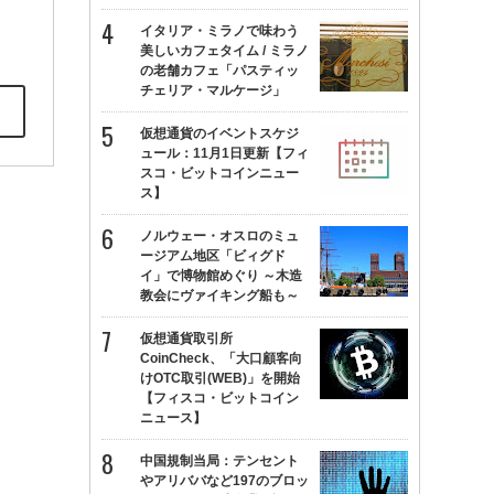
イタリア・ミラノで味わう
美しいカフェタイム / ミラノ
の老舗カフェ「パスティッ
チェリア・マルケージ」
仮想通貨のイベントスケジ
ュール：11月1日更新【フィ
スコ・ビットコインニュー
ス】
ノルウェー・オスロのミュ
ージアム地区「ビィグド
イ」で博物館めぐり ～木造
教会にヴァイキング船も～
仮想通貨取引所
CoinCheck、「大口顧客向
けOTC取引(WEB)」を開始
【フィスコ・ビットコイン
ニュース】
中国規制当局：テンセント
やアリババなど197のブロッ