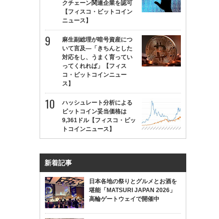
クチェーン関連企業を認可
【フィスコ・ビットコイン
ニュース】
麻生副総理が暗号資産につ
いて言及—「きちんとした
対応をし、うまく育ってい
ってくれれば」【フィス
コ・ビットコインニュー
ス】
ハッシュレート分析による
ビットコイン妥当価格は
9,361ドル【フィスコ・ビッ
トコインニュース】
新着記事
日本各地の祭りとグルメとお酒を
堪能「MATSURI JAPAN 2026」
高輪ゲートウェイで開催中