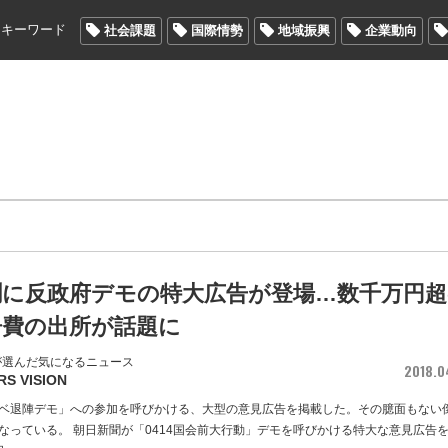
メキーワード
社会課題
国際情勢
地域振興
企業動向
聞に反政府デモの特大広告が登場…数千万円超
告費の出所が話題に
が選んだ気になるニュース
2018.0
RS VISION
ベ退陣デモ」への参加を呼びかける、大型の意見広告を掲載した。その臆面もない
なっている。 朝日新聞が「0414国会前大行動」デモを呼びかける特大な意見広告