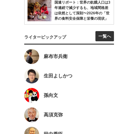
国連リポート：世界の飢餓人口は3
年連続で減少するも、地域間格差
は依然として深刻〜2026年の「世
界の食料安全保障と栄養の現状」
一覧へ
ライターピックアップ
麻布市兵衛
生田よしかつ
孫向文
高須克弥