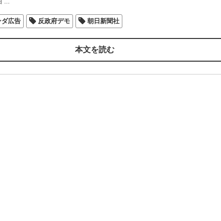
日
…
ンダ広告
反政府デモ
朝日新聞社
本文を読む