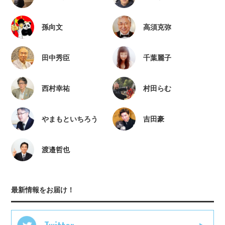
孫向文
高須克弥
田中秀臣
千葉麗子
西村幸祐
村田らむ
やまもといちろう
吉田豪
渡邉哲也
最新情報をお届け！