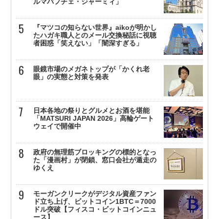
ルマバフチェ・ジャーミィ」
『マツコの知らない世界』aikoが明かし
たハガキ職人とのメール交換秘話に視聴
者困惑「笑えない」「闇深すぎる」
眼鏡市場のメガネトップが「かくれ老
眼」の実態と対策を発表
日本各地の祭りとグルメとお酒を堪能
「MATSURI JAPAN 2026」高輪ゲート
ウェイで開催中
政府の無理筋ブロッキングの標的となっ
た「漫画村」が閉鎖、窓口会社が遁走の
ゆくえ
モーガンクリークがデジタル資産ファン
ド立ち上げ、ビットコイン1BTC＝7000
ドル突破【フィスコ・ビットコインニュ
ース】