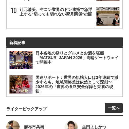
辻元清美、生コン業界のドン逮捕で急浮
上する”切っても切れない蜜月関係”の闇
新着記事
日本各地の祭りとグルメとお酒を堪能
「MATSURI JAPAN 2026」高輪ゲートウェイ
で開催中
国連リポート：世界の飢餓人口は3年連続で減
少するも、地域間格差は依然として深刻〜
2026年の「世界の食料安全保障と栄養の現
状」
一覧へ
ライターピックアップ
麻布市兵衛
生田よしかつ