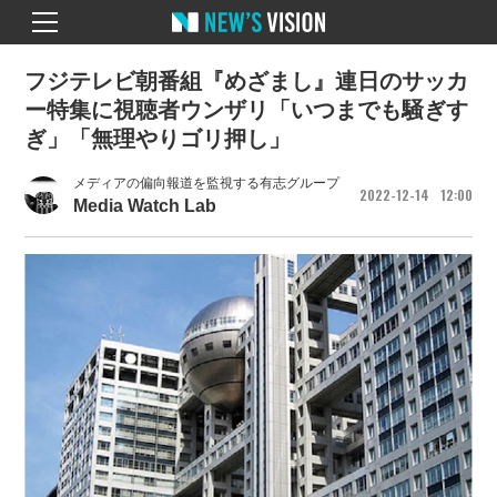
フジテレビ朝番組『めざまし』連日のサッカ
ー特集に視聴者ウンザリ「いつまでも騒ぎす
ぎ」「無理やりゴリ押し」
メディアの偏向報道を監視する有志グループ
2022
12
14
12
00
Media Watch Lab