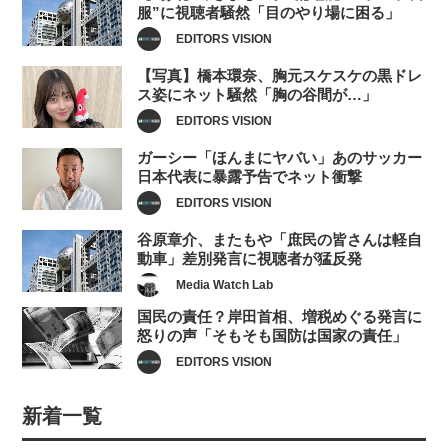
服”に視聴者騒然「目のやり場に困る」
EDITORS VISION
【写真】橋本環奈、胸元スケスケの黒ドレ
ス姿にネット騒然「胸の谷間が…」
EDITORS VISION
ガーシー「ほんまにヤバい」あのサッカー
日本代表に暴露予告でネット衝撃
EDITORS VISION
谷原章介、またもや「庶民の皆さんは軽自
動車」差別発言に視聴者が猛反発
Media Watch Lab
国民の責任？岸田首相、増税めぐる発言に
怒りの声「そもそも国防は国家の責任」
EDITORS VISION
新着一覧