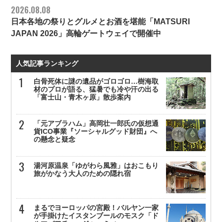
2026.08.08
日本各地の祭りとグルメとお酒を堪能「MATSURI
JAPAN 2026」高輪ゲートウェイで開催中
人気記事ランキング
白骨死体に謎の遺品がゴロゴロ…樹海取
材のプロが語る、猛暑でも冷や汗の出る
「富士山・青木ヶ原」散歩案内
「元アブラハム」高岡壮一郎氏の仮想通
貨ICO事業『ソーシャルグッド財団』へ
の懸念と疑念
湯河原温泉「ゆがわら風雅」はおこもり
旅がかなう大人のための隠れ宿
まるでヨーロッパの宮殿！バルヤン一家
が手掛けたイスタンブールのモスク「ド