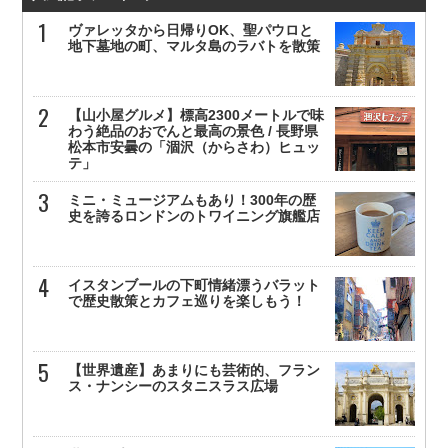
ヴァレッタから日帰りOK、聖パウロと
地下墓地の町、マルタ島のラバトを散策
【山小屋グルメ】標高2300メートルで味
わう絶品のおでんと最高の景色 / 長野県
松本市安曇の「涸沢（からさわ）ヒュッ
テ」
ミニ・ミュージアムもあり！300年の歴
史を誇るロンドンのトワイニング旗艦店
イスタンブールの下町情緒漂うバラット
で歴史散策とカフェ巡りを楽しもう！
【世界遺産】あまりにも芸術的、フラン
ス・ナンシーのスタニスラス広場