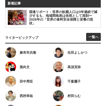
新着記事
国連リポート：世界の飢餓人口は3年連続で減
少するも、地域間格差は依然として深刻〜
2026年の「世界の食料安全保障と栄養の現
状」
一覧へ
ライターピックアップ
麻布市兵衛
生田よしかつ
孫向文
高須克弥
田中秀臣
千葉麗子
西村幸祐
村田らむ