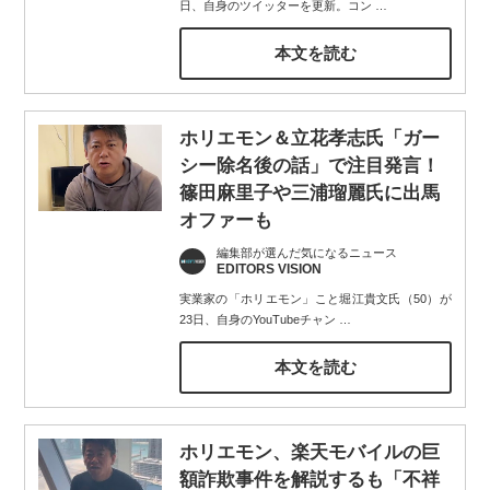
日、自身のツイッターを更新。コン
…
本文を読む
ホリエモン＆立花孝志氏「ガー
シー除名後の話」で注目発言！
篠田麻里子や三浦瑠麗氏に出馬
オファーも
編集部が選んだ気になるニュース
EDITORS VISION
実業家の「ホリエモン」こと堀江貴文氏（50）が
23日、自身のYouTubeチャン
…
本文を読む
ホリエモン、楽天モバイルの巨
額詐欺事件を解説するも「不祥