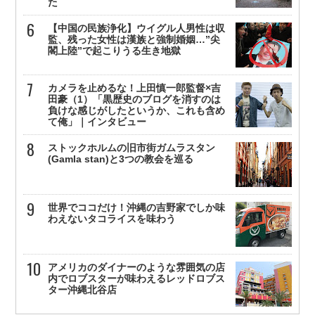
た
【中国の民族浄化】ウイグル人男性は収
監、残った女性は漢族と強制婚姻…”尖
閣上陸”で起こりうる生き地獄
カメラを止めるな！上田慎一郎監督×吉
田豪（1）「黒歴史のブログを消すのは
負けな感じがしたというか、これも含め
て俺」｜インタビュー
ストックホルムの旧市街ガムラスタン
(Gamla stan)と3つの教会を巡る
世界でココだけ！沖縄の吉野家でしか味
わえないタコライスを味わう
アメリカのダイナーのような雰囲気の店
内でロブスターが味わえるレッドロブス
ター沖縄北谷店