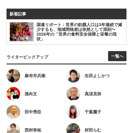
新着記事
国連リポート：世界の飢餓人口は3年連続で減
少するも、地域間格差は依然として深刻〜
2026年の「世界の食料安全保障と栄養の現
状」
一覧へ
ライターピックアップ
麻布市兵衛
生田よしかつ
孫向文
高須克弥
田中秀臣
千葉麗子
西村幸祐
村田らむ