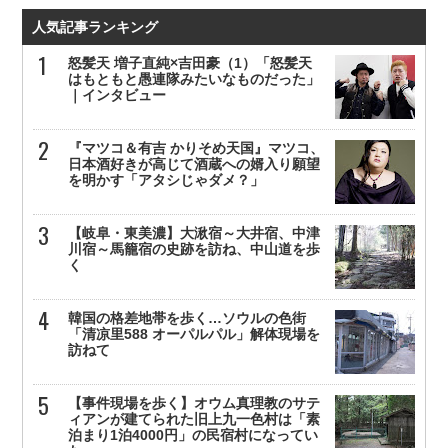
人気記事ランキング
怒髪天 増子直純×吉田豪（1）「怒髪天
はもともと愚連隊みたいなものだった」
｜インタビュー
『マツコ＆有吉 かりそめ天国』マツコ、
日本酒好きが高じて酒蔵への婿入り願望
を明かす「アタシじゃダメ？」
【岐阜・東美濃】大湫宿～大井宿、中津
川宿～馬籠宿の史跡を訪ね、中山道を歩
く
韓国の格差地帯を歩く…ソウルの色街
「清凉里588 オーパルパル」解体現場を
訪ねて
【事件現場を歩く】オウム真理教のサテ
ィアンが建てられた旧上九一色村は「素
泊まり1泊4000円」の民宿村になってい