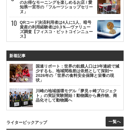
のお得なモーニングを楽しめるお店 / 愛
知県一宮市の「フルーツショップセリー
ヌ」
QRコード決済利用者は4人に1人、暗号
資産の利用経験者は0.3％—ヴァリュー
ズ調査【フィスコ・ビットコインニュー
ス】
新着記事
国連リポート：世界の飢餓人口は3年連続で減
少するも、地域間格差は依然として深刻〜
2026年の「世界の食料安全保障と栄養の現
状」
川崎の地域循環モデル「夢見ヶ崎プロジェク
ト」の実証実験開始！動物園から農作物、商
品化そして動物園へ
一覧へ
ライターピックアップ