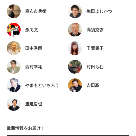
麻布市兵衛
生田よしかつ
孫向文
高須克弥
田中秀臣
千葉麗子
西村幸祐
村田らむ
やまもといちろう
吉田豪
渡邉哲也
最新情報をお届け！