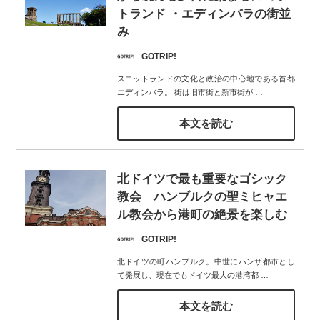
トランド ・エディンバラの街並
み
GOTRIP!
スコットランドの文化と政治の中心地である首都
エディンバラ。 街は旧市街と新市街が
…
本文を読む
北ドイツで最も重要なゴシック
教会 ハンブルクの聖ミヒャエ
ル教会から港町の絶景を楽しむ
GOTRIP!
北ドイツの町ハンブルク。中世にハンザ都市とし
て発展し、現在でもドイツ最大の港湾都
…
本文を読む