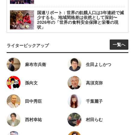
国連リポート：世界の飢餓人口は3年連続で減
少するも、地域間格差は依然として深刻〜
2026年の「世界の食料安全保障と栄養の現
状」
一覧へ
ライターピックアップ
麻布市兵衛
生田よしかつ
孫向文
高須克弥
田中秀臣
千葉麗子
西村幸祐
村田らむ