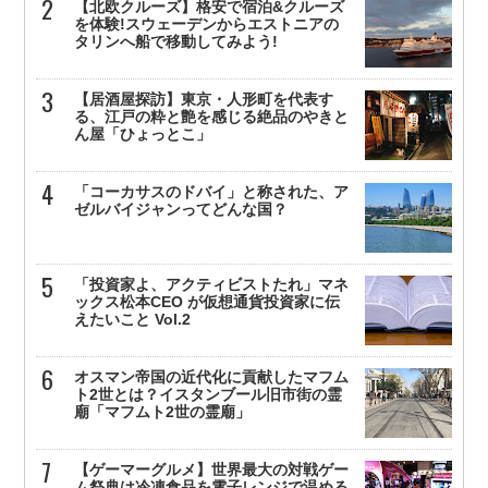
【北欧クルーズ】格安で宿泊&クルーズ
を体験!スウェーデンからエストニアの
タリンへ船で移動してみよう!
【居酒屋探訪】東京・人形町を代表す
る、江戸の粋と艶を感じる絶品のやきと
ん屋「ひょっとこ」
「コーカサスのドバイ」と称された、ア
ゼルバイジャンってどんな国？
「投資家よ、アクティビストたれ」マネ
ックス松本CEO が仮想通貨投資家に伝
えたいこと Vol.2
オスマン帝国の近代化に貢献したマフム
ト2世とは？イスタンブール旧市街の霊
廟「マフムト2世の霊廟」
【ゲーマーグルメ】世界最大の対戦ゲー
ム祭典は冷凍食品を電子レンジで温める