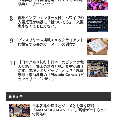
祭典 / ドリームハック
自称インフルエンサー女性、ハワイでの
入国拒否が物議に「嘘ついてる」「入国
出来なくても仕方ない」
プレスリリース掲載URLをクライアント
に報告する書き方｜メール文例付き
【日本グルメ紀行】日本一のピッツァ職
人が焼く！郡上の清流と地元食材が織り
なす、本場ナポリピッツァとは？ / 岐阜
県郡上市白鳥町の「Pizzeria Gonza（ピ
ッツェリア ゴンザ）」
新着記事
日本各地の祭りとグルメとお酒を堪能
「MATSURI JAPAN 2026」高輪ゲートウェイ
で開催中