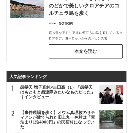
のどかで美しいクロアチアのコ
ルチュラ島を歩く
GOTRIP!
真っ青なアドリア海に何百もの島を有しているク
ロアチア。ヨーロッパからのバカンス客
…
本文を読む
人気記事ランキング
怒髪天 増子直純×吉田豪（1）「怒髪天
はもともと愚連隊みたいなものだった」
｜インタビュー
【事件現場を歩く】オウム真理教のサテ
ィアンが建てられた旧上九一色村は「素
泊まり1泊4000円」の民宿村になってい
た