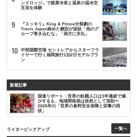
ンドロッジ」で硫黄冷泉と温泉の温冷交
互浴を体験
『スッキリ』King & Prince分裂劇の
Travis Japan絡めた解説が波紋「他のグ
ループ巻き込むな」「両方に失礼」
中部国際空港 セントレアからスターフラ
イヤーで行く福岡旅行1泊2日モデルプラ
ン
新着記事
国連リポート：世界の飢餓人口は3年連続で減
少するも、地域間格差は依然として深刻〜
2026年の「世界の食料安全保障と栄養の現
状」
一覧へ
ライターピックアップ