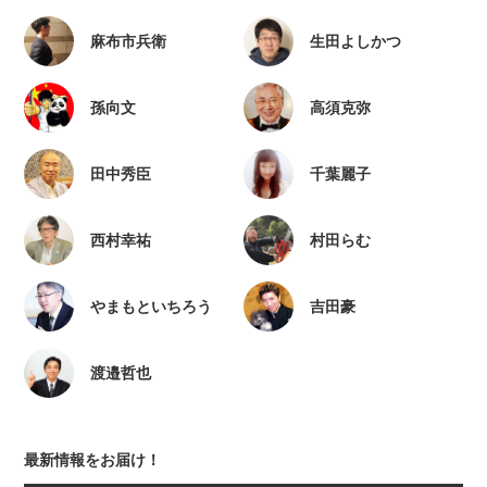
麻布市兵衛
生田よしかつ
孫向文
高須克弥
田中秀臣
千葉麗子
西村幸祐
村田らむ
やまもといちろう
吉田豪
渡邉哲也
最新情報をお届け！