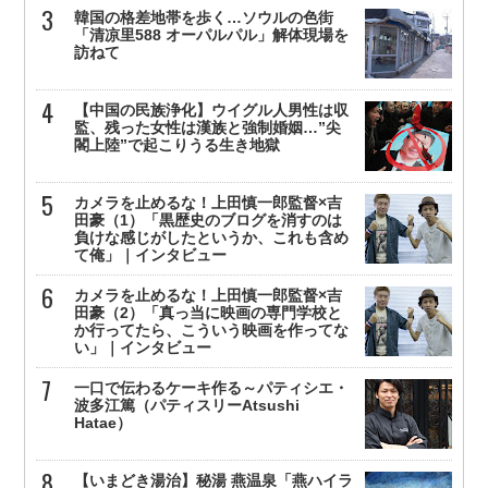
韓国の格差地帯を歩く…ソウルの色街
「清凉里588 オーパルパル」解体現場を
訪ねて
【中国の民族浄化】ウイグル人男性は収
監、残った女性は漢族と強制婚姻…”尖
閣上陸”で起こりうる生き地獄
カメラを止めるな！上田慎一郎監督×吉
田豪（1）「黒歴史のブログを消すのは
負けな感じがしたというか、これも含め
て俺」｜インタビュー
カメラを止めるな！上田慎一郎監督×吉
田豪（2）「真っ当に映画の専門学校と
か行ってたら、こういう映画を作ってな
い」｜インタビュー
一口で伝わるケーキ作る～パティシエ・
波多江篤（パティスリーAtsushi
Hatae）
【いまどき湯治】秘湯 燕温泉「燕ハイラ