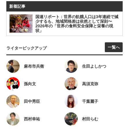
新着記事
国連リポート：世界の飢餓人口は3年連続で減
少するも、地域間格差は依然として深刻〜
2026年の「世界の食料安全保障と栄養の現
状」
一覧へ
ライターピックアップ
麻布市兵衛
生田よしかつ
孫向文
高須克弥
田中秀臣
千葉麗子
西村幸祐
村田らむ