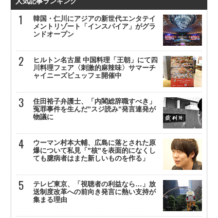
人気記事ランキング
韓国・仁川にアジアの新世代エンタテイ
メントリゾート「インスパイア」がグラ
ンドオープン
ヒルトン名古屋 中国料理「王朝」にて四
川料理フェア〈刺激的麻辣味〉サマーチ
ャイニーズビュッフェ開催中
住田裕子弁護士、「内閣総辞職すべき」
冤罪事件を生んだ”スジ読み”発言連発が
物議に
ウーマン村本大輔、広島に落とされた原
爆について私見「"核"を表面的になくし
ても臆病者はまた新しいものを作る」
テレビ東京、「視聴者の利益なら…」放
送制度改革への前向き発言に熱い支持が
集まる理由