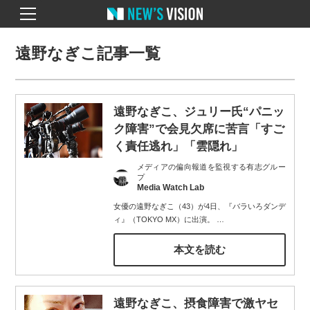
遠野なぎこ記事一覧
遠野なぎこ、ジュリー氏“パニッ
ク障害”で会見欠席に苦言「すご
く責任逃れ」「雲隠れ」
メディアの偏向報道を監視する有志グルー
プ
Media Watch Lab
女優の遠野なぎこ（43）が4日、『バラいろダンデ
ィ』（TOKYO MX）に出演。
…
本文を読む
遠野なぎこ、摂食障害で激ヤセ