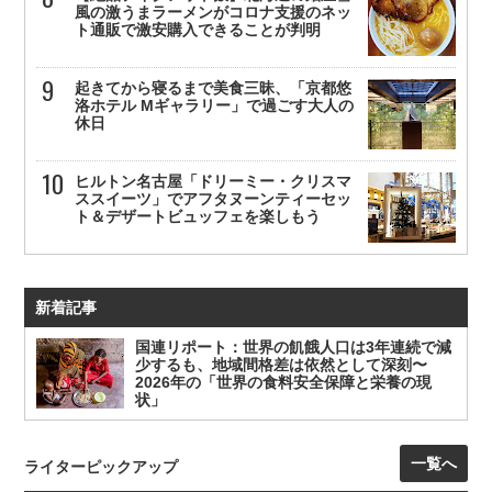
風の激うまラーメンがコロナ支援のネッ
ト通販で激安購入できることが判明
起きてから寝るまで美食三昧、「京都悠
洛ホテル Mギャラリー」で過ごす大人の
休日
ヒルトン名古屋「ドリーミー・クリスマ
ススイーツ」でアフタヌーンティーセッ
ト＆デザートビュッフェを楽しもう
新着記事
国連リポート：世界の飢餓人口は3年連続で減
少するも、地域間格差は依然として深刻〜
2026年の「世界の食料安全保障と栄養の現
状」
一覧へ
ライターピックアップ