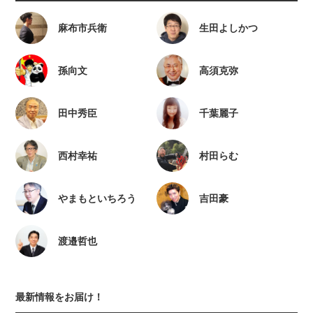
麻布市兵衛
生田よしかつ
孫向文
高須克弥
田中秀臣
千葉麗子
西村幸祐
村田らむ
やまもといちろう
吉田豪
渡邉哲也
最新情報をお届け！