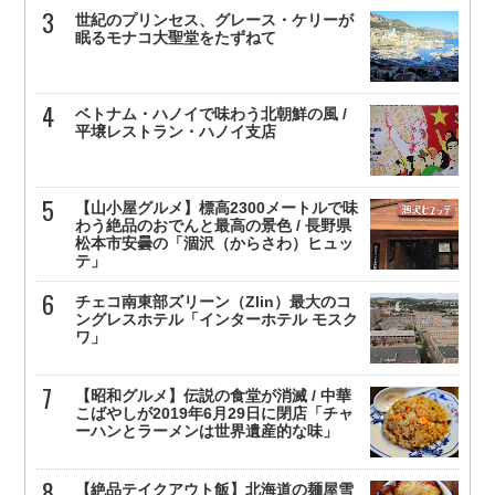
世紀のプリンセス、グレース・ケリーが
眠るモナコ大聖堂をたずねて
ベトナム・ハノイで味わう北朝鮮の風 /
平壌レストラン・ハノイ支店
【山小屋グルメ】標高2300メートルで味
わう絶品のおでんと最高の景色 / 長野県
松本市安曇の「涸沢（からさわ）ヒュッ
テ」
チェコ南東部ズリーン（Zlin）最大のコ
ングレスホテル「インターホテル モスク
ワ」
【昭和グルメ】伝説の食堂が消滅 / 中華
こばやしが2019年6月29日に閉店「チャ
ーハンとラーメンは世界遺産的な味」
【絶品テイクアウト飯】北海道の麺屋雪