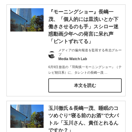
『モーニングショー』長嶋一
茂、「個人的には皿洗いとか下
働きさせるのも手」スシロー迷
惑動画少年への発言に呆れ声
「ピントずれてる」
メディアの偏向報道を監視する有志グルー
プ
Media Watch Lab
6月9日放送の『羽鳥慎一モーニングショー』（テ
レビ朝日系）に、タレントの長嶋一茂
…
本文を読む
玉川徹氏＆長嶋一茂、睡眠のコ
ツめぐり“寝る前のお酒”で大バ
トル「玉川さん、責任とれるん
ですか？」