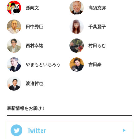
孫向文
高須克弥
田中秀臣
千葉麗子
西村幸祐
村田らむ
やまもといちろう
吉田豪
渡邉哲也
最新情報をお届け！
Twitter