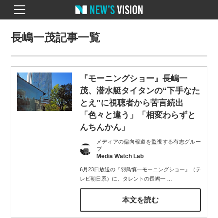
長嶋一茂記事一覧
『モーニングショー』長嶋一
茂、潜水艇タイタンの“下手なた
とえ”に視聴者から苦言続出
「色々と違う」「相変わらずと
んちんかん」
メディアの偏向報道を監視する有志グルー
プ
Media Watch Lab
6月23日放送の『羽鳥慎一モーニングショー』（テ
レビ朝日系）に、タレントの長嶋一
…
本文を読む