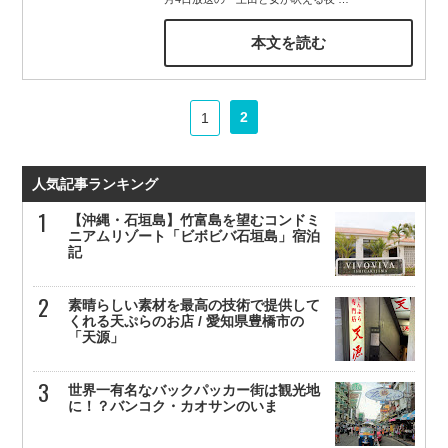
本文を読む
2
1
人気記事ランキング
【沖縄・石垣島】竹富島を望むコンドミ
ニアムリゾート「ビボビバ石垣島」宿泊
記
素晴らしい素材を最高の技術で提供して
くれる天ぷらのお店 / 愛知県豊橋市の
「天源」
世界一有名なバックパッカー街は観光地
に！？バンコク・カオサンのいま