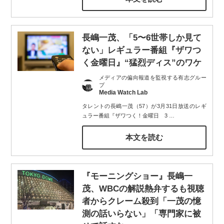
長嶋一茂、「5〜6世帯しか見て
ない」レギュラー番組『ザワつ
く金曜日』“猛烈ディス”のワケ
メディアの偏向報道を監視する有志グルー
プ
Media Watch Lab
タレントの長嶋一茂（57）が3月31日放送のレギ
ュラー番組『ザワつく！金曜日 3
…
本文を読む
『モーニングショー』長嶋一
茂、WBCの解説熱弁するも視聴
者からクレーム殺到「一茂の憶
測の話いらない」「専門家に被