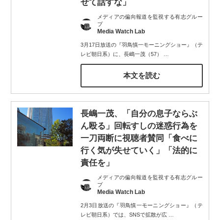
せて話すな」
メディアの偏向報道を監視する有志グルー
プ
Media Watch Lab
3月17日放送の『羽鳥慎一モーニングショー』（テ
レビ朝日系）に、長嶋一茂（57）
…
本文を読む
長嶋一茂、「自分の息子ならぶ
ん殴る」回転すしの迷惑行為を
一刀両断に視聴者賛同「食べに
行く気が失せていく」「法的に
責任を」
メディアの偏向報道を監視する有志グルー
プ
Media Watch Lab
2月3日放送の『羽鳥慎一モーニングショー』（テ
レビ朝日系）では、SNSで拡散が広
…