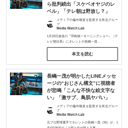
ら批判続出「スケベオヤジのレ
ベル」「テレ朝は野放し？」
メディアの偏向報道を監視する有志グルー
プ
Media Watch Lab
1月20日放送の『羽鳥慎一モーニングショー』（テ
レビ朝日系）にタレントの長嶋一茂
…
本文を読む
長嶋一茂が明かしたLINEメッセ
ージの“おじさん構文”に視聴者
が悲鳴「こんな不快な絵文字な
い」「激サブ、鳥肌ヤバい」
メディアの偏向報道を監視する有志グルー
プ
Media Watch Lab
元プロ野球選手でタレントの長嶋一茂（56）が、1
月4日放送の『上田と女が吠える夜
…