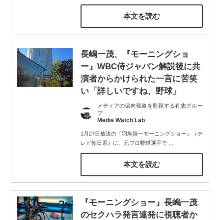
本文を読む
長嶋一茂、『モーニングショ
ー』WBC侍ジャパン解説後に共
演者からかけられた一言に苦笑
い「詳しいですね、野球」
メディアの偏向報道を監視する有志グルー
プ
Media Watch Lab
1月27日放送の『羽鳥慎一モーニングショー』（テ
レビ朝日系）に、元プロ野球選手で
…
本文を読む
『モーニングショー』長嶋一茂
のセクハラ発言連発に視聴者か