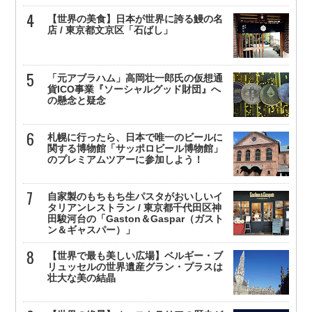
【世界の美食】日本が世界に誇る鰻の名
店 / 東京都文京区「石ばし」
「元アブラハム」高岡壮一郎氏の仮想通
貨ICO事業『ソーシャルグッド財団』へ
の懸念と疑念
札幌に行ったら、日本で唯一のビールに
関する博物館「サッポロビール博物館」
のプレミアムツアーに参加しよう！
自家製のもちもち生パスタがおいしいイ
タリアンレストラン / 東京都千代田区神
田駿河台の「Gaston＆Gaspar（ガスト
ン＆ギャスパー）」
【世界で最も美しい広場】ベルギー・ブ
リュッセルの世界遺産グラン・プラスは
壮大な美の結晶