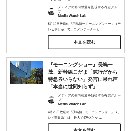
メディアの偏向報道を監視する有志グルー
プ
Media Watch Lab
5月12日放送の『羽鳥慎一モーニングショー』（テ
レビ朝日系）で、コメンテーターと
…
本文を読む
『モーニングショー』長嶋一
茂、新幹線こだま「鈍行だから
特急券いらない」発言に呆れ声
「本当に世間知らず」
メディアの偏向報道を監視する有志グルー
プ
Media Watch Lab
4月28日放送の『羽鳥慎一モーニングショー』（テ
レビ朝日系）は、最大で9連休とな
…
本文を読む