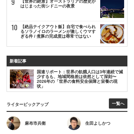
【世界の絶景】オーストラリアの歴史が
はじまった街シドニーの夜景
【絶品テイクアウト飯】自宅で食べられ
るソラノイロのラーメンが激しくウマす
ぎる件 / 煮豚の完成度は尋常ではない
新着記事
国連リポート：世界の飢餓人口は3年連続で減
少するも、地域間格差は依然として深刻〜
2026年の「世界の食料安全保障と栄養の現
状」
一覧へ
ライターピックアップ
麻布市兵衛
生田よしかつ