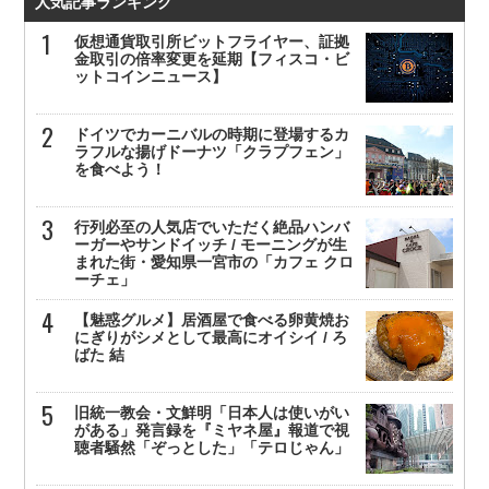
人気記事ランキング
仮想通貨取引所ビットフライヤー、証拠
金取引の倍率変更を延期【フィスコ・ビ
ットコインニュース】
ドイツでカーニバルの時期に登場するカ
ラフルな揚げドーナツ「クラプフェン」
を食べよう！
行列必至の人気店でいただく絶品ハンバ
ーガーやサンドイッチ / モーニングが生
まれた街・愛知県一宮市の「カフェ クロ
ーチェ」
【魅惑グルメ】居酒屋で食べる卵黄焼お
にぎりがシメとして最高にオイシイ / ろ
ばた 結
旧統一教会・文鮮明「日本人は使いがい
がある」発言録を『ミヤネ屋』報道で視
聴者騒然「ぞっとした」「テロじゃん」