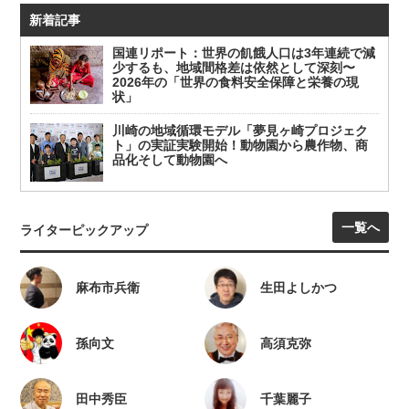
新着記事
国連リポート：世界の飢餓人口は3年連続で減
少するも、地域間格差は依然として深刻〜
2026年の「世界の食料安全保障と栄養の現
状」
川崎の地域循環モデル「夢見ヶ崎プロジェク
ト」の実証実験開始！動物園から農作物、商
品化そして動物園へ
一覧へ
ライターピックアップ
麻布市兵衛
生田よしかつ
孫向文
高須克弥
田中秀臣
千葉麗子