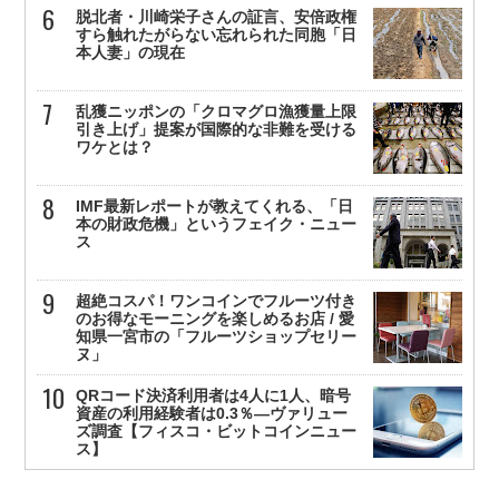
脱北者・川崎栄子さんの証言、安倍政権
すら触れたがらない忘れられた同胞「日
本人妻」の現在
乱獲ニッポンの「クロマグロ漁獲量上限
引き上げ」提案が国際的な非難を受ける
ワケとは？
IMF最新レポートが教えてくれる、「日
本の財政危機」というフェイク・ニュー
ス
超絶コスパ！ワンコインでフルーツ付き
のお得なモーニングを楽しめるお店 / 愛
知県一宮市の「フルーツショップセリー
ヌ」
QRコード決済利用者は4人に1人、暗号
資産の利用経験者は0.3％—ヴァリュー
ズ調査【フィスコ・ビットコインニュー
ス】