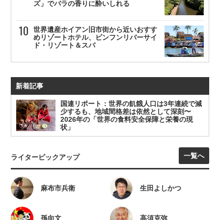
ズ」でバラの香りに酔いしれる
世界遺産ホイアン旧市街から近いおすす
めリゾートホテル、ビンフンリバーサイ
ド・リゾート＆スパ
新着記事
国連リポート：世界の飢餓人口は3年連続で減
少するも、地域間格差は依然として深刻〜
2026年の「世界の食料安全保障と栄養の現
状」
一覧へ
ライターピックアップ
麻布市兵衛
生田よしかつ
孫向文
高須克弥