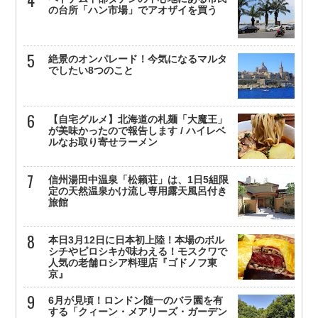
の台所「ハン市場」でアオザイを買う
絶景のオンパレード！今気になるマルタ
でしたい8つのこと
【自宅グルメ】北海道の札麺「大魔王」
が美味かったので報告します / ハイレベ
ルなお取り寄せラーメン
信州湯田中温泉「松籟荘」は、1日5組限
定の天然温泉かけ流し専用露天風呂付き
旅館
本日3月12日に日本初上陸！本場のボル
シチやピロシキが味わえる！モスクワで
人気の老舗ロシア料理店『ゴドノフ東
京』
6月が見頃！ロンドン随一のバラ園を有
する「クィーン・メアリーズ・ガーデン