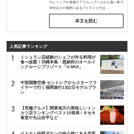
マレーシアの首都クアラルンプールから南へ車で
40分ほどの場所にあるプトラジャヤは
…
本文を読む
人気記事ランキング
ミシュラン店経験のシェフが作る料理が
食べ放題！沖縄本島・恩納村のオールイ
ンクルーシブリゾート「U-MUI」
中部国際空港 セントレアからスターフラ
イヤーで行く福岡旅行1泊2日モデルプラ
ン
【究極グルメ】関東地方の美味しいトン
カツ店ランキングベスト10発表 / キセキ
食堂や丸山吉平など
ベトナム中部ダナンの中心地にある市民