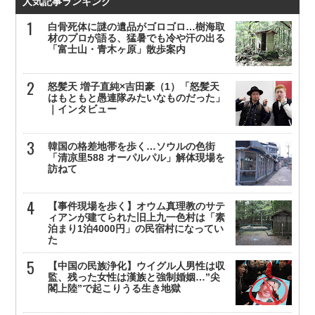
人気記事ランキング
白骨死体に謎の遺品がゴロゴロ…樹海取
材のプロが語る、猛暑でも冷や汗の出る
「富士山・青木ヶ原」散歩案内
怒髪天 増子直純×吉田豪（1）「怒髪天
はもともと愚連隊みたいなものだった」
｜インタビュー
韓国の格差地帯を歩く…ソウルの色街
「清凉里588 オーパルパル」解体現場を
訪ねて
【事件現場を歩く】オウム真理教のサテ
ィアンが建てられた旧上九一色村は「素
泊まり1泊4000円」の民宿村になってい
た
【中国の民族浄化】ウイグル人男性は収
監、残った女性は漢族と強制婚姻…”尖
閣上陸”で起こりうる生き地獄