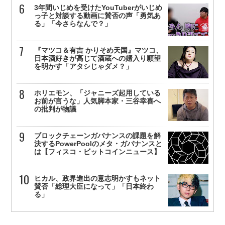
3年間いじめを受けたYouTuberがいじめ
っ子と対談する動画に賛否の声「勇気あ
る」「今さらなんで？」
『マツコ＆有吉 かりそめ天国』マツコ、
日本酒好きが高じて酒蔵への婿入り願望
を明かす「アタシじゃダメ？」
ホリエモン、「ジャニーズ起用している
お前が言うな」人気脚本家・三谷幸喜へ
の批判が物議
ブロックチェーンガバナンスの課題を解
決するPowerPoolのメタ・ガバナンスと
は【フィスコ・ビットコインニュース】
ヒカル、政界進出の意志明かすもネット
賛否「総理大臣になって」「日本終わ
る」