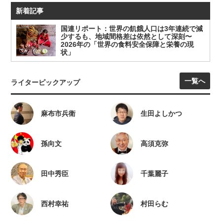
新着記事
国連リポート：世界の飢餓人口は3年連続で減
少するも、地域間格差は依然として深刻〜
2026年の「世界の食料安全保障と栄養の現
状」
一覧へ
ライターピックアップ
麻布市兵衛
生田よしかつ
孫向文
高須克弥
田中秀臣
千葉麗子
西村幸祐
村田らむ