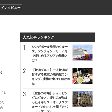
インタビュー
人気記事ランキング
シンガポール発着のクルー
ズ、ゲンティンドリーム号
で楽しめるアジアの船旅と
は？
【焼肉グルメ】一人焼肉が
が
旨すぎる東京の焼肉屋ラン
キング / 実際に食べて確かめ
た
3.04
【世界の市場】ショッピン
グにグルメ、楽しみが詰ま
のた
ったイギリス・オックスフ
ォードのおもちゃ箱「カバ
」の
ード・マーケット」