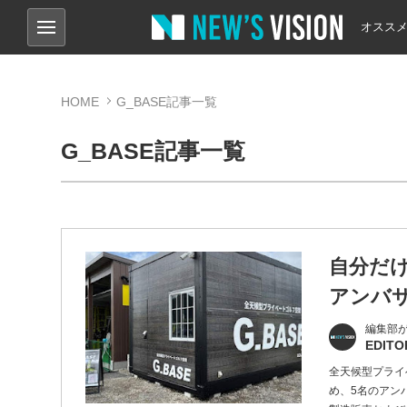
オスス
HOME
G_BASE記事一覧
G_BASE記事一覧
自分だけ
アンバ
編集部
EDITO
全天候型プライ
め、5名のアンバ