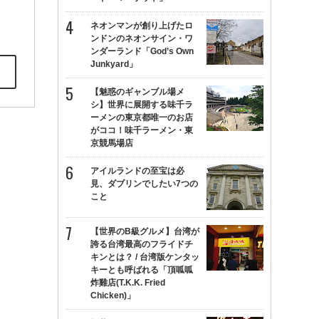
ネオンマンが創り上げたロ
ンドンのネオンサイン・ワ
ンダーランド「God’s Own
Junkyard」
【魅惑のギャンブル場メ
シ】世界に展開する味千ラ
ーメンの東京都唯一のお店
がココ！味千ラーメン・東
京競馬場店
アイルランドの至宝は必
見、ダブリンでしたい7つの
こと
【世界のB級グルメ】台湾が
誇る台湾最高のフライドチ
キンとは？ / 台湾版ケンタッ
キーとも呼ばれる「頂呱呱
炸雞店(T.K.K. Fried
Chicken)」