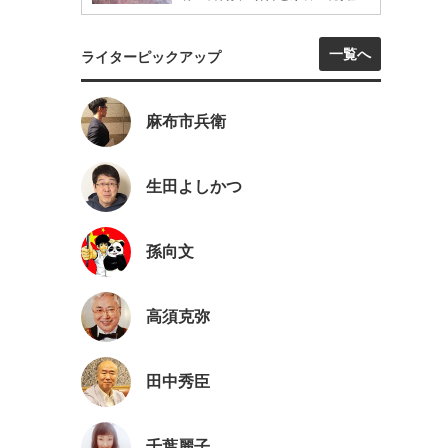
一覧へ
ライターピックアップ
麻布市兵衛
生田よしかつ
孫向文
高須克弥
田中秀臣
千葉麗子