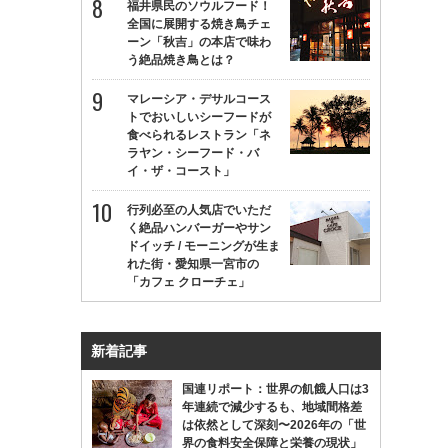
福井県民のソウルフード！
全国に展開する焼き鳥チェ
ーン「秋吉」の本店で味わ
う絶品焼き鳥とは？
マレーシア・デサルコース
トでおいしいシーフードが
食べられるレストラン「ネ
ラヤン・シーフード・バ
イ・ザ・コースト」
行列必至の人気店でいただ
く絶品ハンバーガーやサン
ドイッチ / モーニングが生ま
れた街・愛知県一宮市の
「カフェ クローチェ」
新着記事
国連リポート：世界の飢餓人口は3
年連続で減少するも、地域間格差
は依然として深刻〜2026年の「世
界の食料安全保障と栄養の現状」