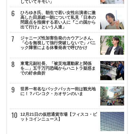
していてキモい」
ひろゆき氏、朝生で若い女性出演者に激
高した田原総一朗について私見「日本の
問題点を指摘する若い人に『この国から
出て行け』という人達」
ジャニーズ性加害告発のカウアンさん、
「心を無視して強行突破しないで」パニ
ック障害による休養発表で呼びかけ
東電元副社長、「被災地運動家と関係
を…」五千万円恐喝からハニトラ疑惑ま
での紆余曲折
世界一有名なバックパッカー街は観光地
に！？バンコク・カオサンのいま
12月21日の仮想通貨市場【フィスコ・ビ
ットコインニュース】