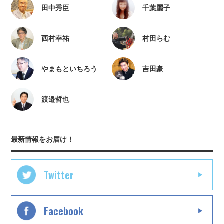
田中秀臣
千葉麗子
西村幸祐
村田らむ
やまもといちろう
吉田豪
渡邉哲也
最新情報をお届け！
Twitter
Facebook