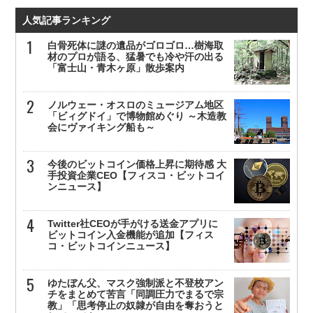
人気記事ランキング
白骨死体に謎の遺品がゴロゴロ…樹海取
材のプロが語る、猛暑でも冷や汗の出る
「富士山・青木ヶ原」散歩案内
ノルウェー・オスロのミュージアム地区
「ビィグドイ」で博物館めぐり ～木造教
会にヴァイキング船も～
今後のビットコイン価格上昇に期待感 大
手投資企業CEO【フィスコ・ビットコイ
ンニュース】
Twitter社CEOが手がける送金アプリに
ビットコイン入金機能が追加【フィス
コ・ビットコインニュース】
ゆたぼん父、マスク強制派と不登校アン
チをまとめて苦言「同調圧力でまるで宗
教」「思考停止の奴隷が自由を奪おうと