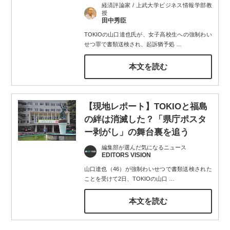
経済評論家 / 上武大学ビジネス情報学部教
授
田中秀臣
TOKIOの山口達也氏が、女子高校生への強制わい
せつ罪で書類送検され、起訴猶予処
…
本文を読む
【現地レポート】TOKIOと福島
の絆は消滅した？「県庁ポスタ
ー剥がし」の舞台裏を追う
編集部が選んだ気になるニュース
EDITORS VISION
山口達也（46）が強制わいせつで書類送検された
ことを受けて2日、TOKIOの山口
…
本文を読む