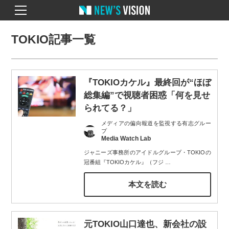
TOKIO記事一覧
『TOKIOカケル』最終回が“ほぼ
総集編”で視聴者困惑「何を見せ
られてる？」
メディアの偏向報道を監視する有志グルー
プ
Media Watch Lab
ジャニーズ事務所のアイドルグループ・TOKIOの
冠番組『TOKIOカケル』（フジ
…
本文を読む
元TOKIO山口達也、新会社の設