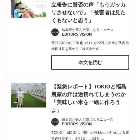
立報告に賛否の声「もうガッカ
リさせないで」「被害者は見た
くもないと思う」
編集部が選んだ気になるニュース
EDITORS VISION
元TOKIOの山口達也（51）が22日に自身が代表取
締役社長を務める『株式会社山
…
本文を読む
【緊急レポート】TOKIOと福島
農家の絆は途切れてしまうのか
「美味しい米を一緒に作ろう
よ」
編集部が選んだ気になるニュース
EDITORS VISION
TOKIO・山口達也（46）の強制わいせつによる書
類送検を受け、5月2日、山口を
…