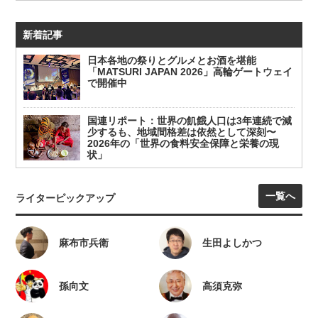
新着記事
日本各地の祭りとグルメとお酒を堪能
「MATSURI JAPAN 2026」高輪ゲートウェイ
で開催中
国連リポート：世界の飢餓人口は3年連続で減
少するも、地域間格差は依然として深刻〜
2026年の「世界の食料安全保障と栄養の現
状」
一覧へ
ライターピックアップ
麻布市兵衛
生田よしかつ
孫向文
高須克弥