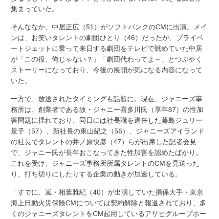
集まっていた。
そんななか、中居正広（51）がソフトバンクのCMに出演。メイ
ンは、お笑いタレントの劇団ひとり（46）だったが、プライベ
ートジェットに乗って来日する劇団をテレビで眺めていた中居
が「この役、俺じゃない？」「劇団代わってよ～」とつぶやく
ストーリーになっており、今後の展開が気になる内容になって
いた。
一方で、放送されたタイミングも話題に。現在、ジャニーズ事
務所は、創業者である故・ジャニー喜多川氏（享年87）の性加
害問題に揺れており、同日には社長職を退任した藤島ジュリー
景子（57）、新社長の東山紀之（56）、ジャニーズアイランド
の社長でタレントの井ノ原快彦（47）らが出席した記者会見
で、ジャニー氏が長年おこなってきた性加害を認めたばかり。
これを受け、ジャニーズ事務所所属タレントのCMを見送った
り、打ち切りにしたりする企業の動きが加速している。
「すでに、嵐・相葉雅紀（40）が出演していた損保大手・東京
海上日動火災保険CMについては契約解除と報道されており、多
くのジャニーズタレントをCM起用しているアサヒグループホー