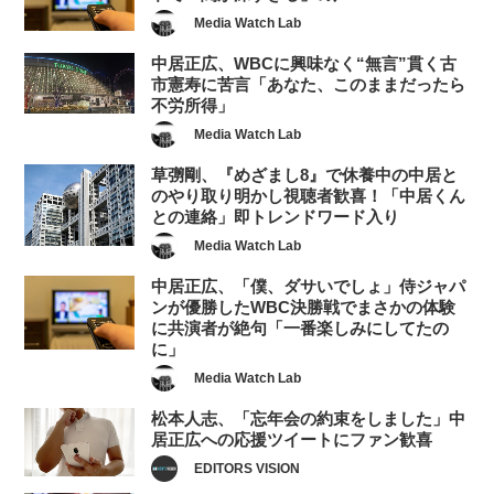
Media Watch Lab
中居正広、WBCに興味なく“無言”貫く古
市憲寿に苦言「あなた、このままだったら
不労所得」
Media Watch Lab
草彅剛、『めざまし8』で休養中の中居と
のやり取り明かし視聴者歓喜！「中居くん
との連絡」即トレンドワード入り
Media Watch Lab
中居正広、「僕、ダサいでしょ」侍ジャパ
ンが優勝したWBC決勝戦でまさかの体験
に共演者が絶句「一番楽しみにしてたの
に」
Media Watch Lab
松本人志、「忘年会の約束をしました」中
居正広への応援ツイートにファン歓喜
EDITORS VISION