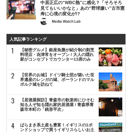
中居正広の“WBC熱”に感化？「そろそろ
見てもいいかなと」あの“野球嫌い”古市憲
寿に心境の変化が!?
Media Watch Lab
人気記事ランキング
【秘密グルメ】銀座魚勝が紹介制の割烹
料理店・㐂津常をオープン / 大人の隠れ
家がコンセプトでカウンター13席のみ
【世界のお城】ドイツ騎士団が築いた世
界遺産のレンガの城、ポーランドのマル
ボルク城を訪ねて
【居酒屋探訪】青森市の歓楽街にひそむ
知る人ぞ知る隠れ家的居酒屋 / 青森県青
森市本町の「銭形平次」
ばらまき系土産も豊富！イギリスの1ポ
ンドショップで買うイギリスらしいお土