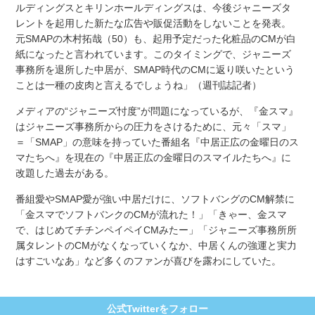
ルディングスとキリンホールディングスは、今後ジャニーズタ
レントを起用した新たな広告や販促活動をしないことを発表。
元SMAPの木村拓哉（50）も、起用予定だった化粧品のCMが白
紙になったと言われています。このタイミングで、ジャニーズ
事務所を退所した中居が、SMAP時代のCMに返り咲いたという
ことは一種の皮肉と言えるでしょうね」（週刊誌記者）
メディアの“ジャニーズ忖度”が問題になっているが、『金スマ』
はジャニーズ事務所からの圧力をさけるために、元々「スマ」
＝「SMAP」の意味を持っていた番組名『中居正広の金曜日のス
マたちへ』を現在の『中居正広の金曜日のスマイルたちへ』に
改題した過去がある。
番組愛やSMAP愛が強い中居だけに、ソフトバングのCM解禁に
「金スマでソフトバンクのCMが流れた！」「きゃー、金スマ
で、はじめてチチンペイペイCMみたー」「ジャニーズ事務所所
属タレントのCMがなくなっていくなか、中居くんの強運と実力
はすごいなあ」など多くのファンが喜びを露わにしていた。
公式Twitterをフォロー