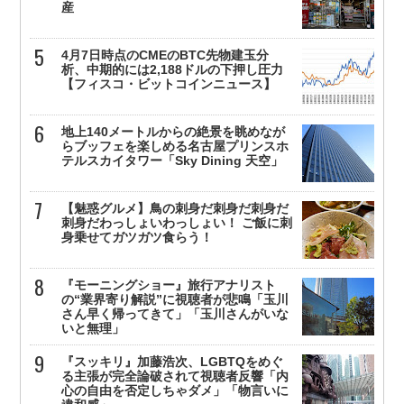
産
4月7日時点のCMEのBTC先物建玉分
析、中期的には2,188ドルの下押し圧力
【フィスコ・ビットコインニュース】
地上140メートルからの絶景を眺めなが
らブッフェを楽しめる名古屋プリンスホ
テルスカイタワー「Sky Dining 天空」
【魅惑グルメ】鳥の刺身だ刺身だ刺身だ
刺身だわっしょいわっしょい！ ご飯に刺
身乗せてガツガツ食らう！
『モーニングショー』旅行アナリスト
の“業界寄り解説”に視聴者が悲鳴「玉川
さん早く帰ってきて」「玉川さんがいな
いと無理」
『スッキリ』加藤浩次、LGBTQをめぐ
る主張が完全論破されて視聴者反響「内
心の自由を否定しちゃダメ」「物言いに