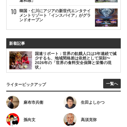
違和感」
韓国・仁川にアジアの新世代エンタテイ
メントリゾート「インスパイア」がグラ
ンドオープン
新着記事
国連リポート：世界の飢餓人口は3年連続で減
少するも、地域間格差は依然として深刻〜
2026年の「世界の食料安全保障と栄養の現
状」
一覧へ
ライターピックアップ
麻布市兵衛
生田よしかつ
孫向文
高須克弥