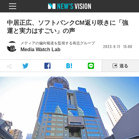
中居正広、ソフトバンクCM返り咲きに「強
運と実力はすごい」の声
メディアの偏向報道を監視する有志グループ
2023
9
11
15
00
Media Watch Lab
送る