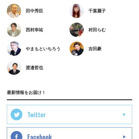
田中秀臣
千葉麗子
西村幸祐
村田らむ
やまもといちろう
吉田豪
渡邉哲也
最新情報をお届け！
Twitter
Facebook