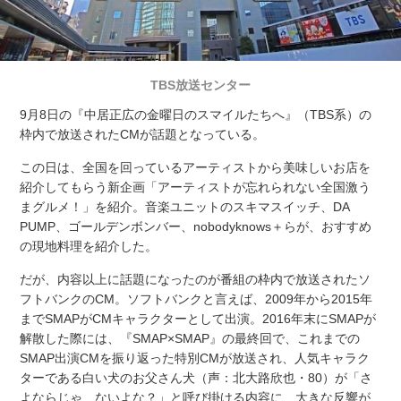
TBS放送センター
9月8日の『中居正広の金曜日のスマイルたちへ』（TBS系）の
枠内で放送されたCMが話題となっている。
この日は、全国を回っているアーティストから美味しいお店を
紹介してもらう新企画「アーティストが忘れられない全国激う
まグルメ！」を紹介。音楽ユニットのスキマスイッチ、DA
PUMP、ゴールデンボンバー、nobodyknows＋らが、おすすめ
の現地料理を紹介した。
だが、内容以上に話題になったのが番組の枠内で放送されたソ
フトバンクのCM。ソフトバンクと言えば、2009年から2015年
までSMAPがCMキャラクターとして出演。2016年末にSMAPが
解散した際には、『SMAP×SMAP』の最終回で、これまでの
SMAP出演CMを振り返った特別CMが放送され、人気キャラク
ターである白い犬のお父さん犬（声：北大路欣也・80）が「さ
よならじゃ、ないよな？」と呼び掛ける内容に、大きな反響が