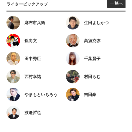
一覧へ
ライターピックアップ
麻布市兵衛
生田よしかつ
孫向文
高須克弥
田中秀臣
千葉麗子
西村幸祐
村田らむ
やまもといちろう
吉田豪
渡邉哲也