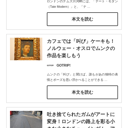
ロンドンのテムズ川河畔には、「テート・モダン
（Tate Modern）」と、「テ
…
本文を読む
カフェでは「叫び」ケーキも！
ノルウェー・オスロでムンクの
作品を楽しもう
GOTRIP!
ムンクの「叫び」と聞けば、誰もがあの独特の表
情とポーズを思い浮かべることができる
…
本文を読む
吐き捨てられたガムがアートに
変身！ロンドンの路上を彩る小