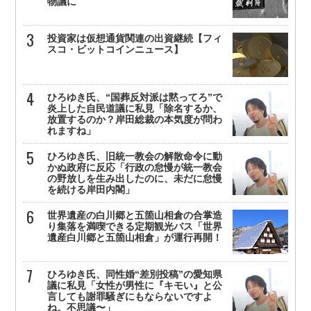
物議に
投資家は仮想通貨関連の出資継続【フィ
スコ・ビットコインニュース】
ひろゆき氏、“国葬反対派は黙ってろ”で
炎上した自民道議に私見「除名するか、
放置するのか？岸田総裁の本気度が問わ
れますね」
ひろゆき氏、旧統一教会の解散命令に動
かぬ政府に反応「行政の怠慢が統一教会
の野放しを生み出したのに、未だに怠慢
を続ける岸田内閣」
世界遺産の白川郷と五箇山相倉の合掌造
り集落を満喫できる定期観光バス「世界
遺産白川郷と五箇山相倉」が運行再開！
ひろゆき氏、同性婚“差別投稿”の愛知県
議に私見「女性が男性に『キモい』と公
言しても謝罪騒ぎにもならないですよ
ね。不思議〜」