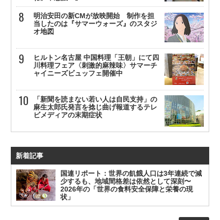
明治安田の新CMが放映開始 制作を担
当したのは『サマーウォーズ』のスタジ
オ地図
ヒルトン名古屋 中国料理「王朝」にて四
川料理フェア〈刺激的麻辣味〉サマーチ
ャイニーズビュッフェ開催中
「新聞を読まない若い人は自民支持」の
麻生太郎氏発言を捻じ曲げ報道するテレ
ビメディアの末期症状
新着記事
国連リポート：世界の飢餓人口は3年連続で減
少するも、地域間格差は依然として深刻〜
2026年の「世界の食料安全保障と栄養の現
状」