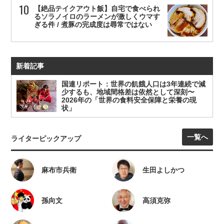
【絶品テイクアウト飯】自宅で食べられ
るソラノイロのラーメンが激しくウマす
ぎる件 / 煮豚の完成度は尋常ではない
新着記事
国連リポート：世界の飢餓人口は3年連続で減
少するも、地域間格差は依然として深刻〜
2026年の「世界の食料安全保障と栄養の現
状」
一覧へ
ライターピックアップ
麻布市兵衛
生田よしかつ
孫向文
高須克弥