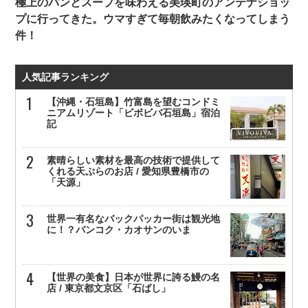
極上のパンとスープを味わえる美瑛町のアンテナショッ
プに行ってきた。ウマすぎて毎朝飲みたくなってしまう
件！
人気記事ランキング
【沖縄・石垣島】竹富島を望むコンドミ
ニアムリゾート「ビボビバ石垣島」宿泊
記
素晴らしい素材を最高の技術で提供して
くれる天ぷらのお店 / 愛知県豊橋市の
「天源」
世界一有名なバックパッカー街は観光地
に！？バンコク・カオサンのいま
【世界の美食】日本が世界に誇る鰻の名
店 / 東京都文京区「石ばし」