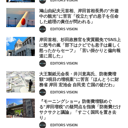
EDITORS VISION
鳩山由紀夫元首相、岸田首相長男の“外遊
中の観光”に苦言「役立たずの息子を任命
した総理の責任が問われる」
EDITORS VISION
岸田首相、杉田政務官を実質罷免でSNS上
に怒号の嵐「部下はクビでも息子は厳しく
怒ったからセーフ」「言い掛かりと偏向報
道に屈した」
EDITORS VISION
大王製紙元会長・井川意高氏、防衛費増
額“3税目の増税案”に苦言「ほんとうに財
務省 岸田 宏池会 自民党 亡国の徒だわ」
EDITORS VISION
『モーニングショー』防衛費増額めぐ
る“岸田増税”の疑問点を指摘「防衛費だけ
サクサクと議論」「すごく国民を置き去
り」
EDITORS VISION