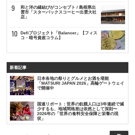
和と洋の縁結びがコンセプト / 島根県出
雲市「スターバックスコーヒー出雲大社
店」
Defiプロジェクト「Balancer」【フィス
コ・暗号資産コラム】
新着記事
日本各地の祭りとグルメとお酒を堪能
「MATSURI JAPAN 2026」高輪ゲートウェイ
で開催中
国連リポート：世界の飢餓人口は3年連続で減
少するも、地域間格差は依然として深刻〜
2026年の「世界の食料安全保障と栄養の現
状」