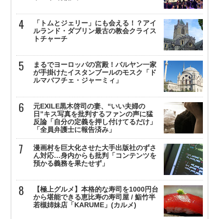
「トムとジェリー」にも会える！？アイ
ルランド・ダブリン最古の教会クライス
トチャーチ
まるでヨーロッパの宮殿！バルヤン一家
が手掛けたイスタンブールのモスク「ド
ルマバフチェ・ジャーミィ」
元EXILE黒木啓司の妻、“いい夫婦の
日”キス写真を批判するファンの声に猛
反論「自分の定義を押し付けてるだけ」
「全員弁護士に報告済み」
漫画村を巨大化させた大手出版社のずさ
ん対応…身内からも批判「コンテンツを
預かる義務を果たせず」
【極上グルメ】本格的な寿司を1000円台
から堪能できる恵比寿の寿司屋 / 鮨竹半
若槻姉妹店「KARUME」(カルメ)