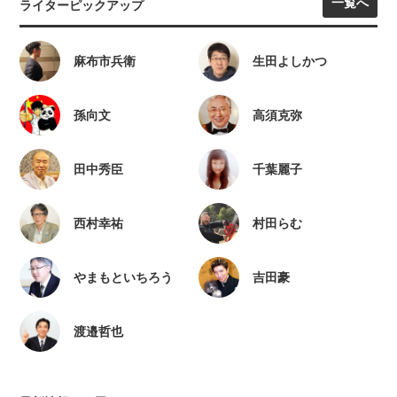
一覧へ
ライターピックアップ
麻布市兵衛
生田よしかつ
孫向文
高須克弥
田中秀臣
千葉麗子
西村幸祐
村田らむ
やまもといちろう
吉田豪
渡邉哲也