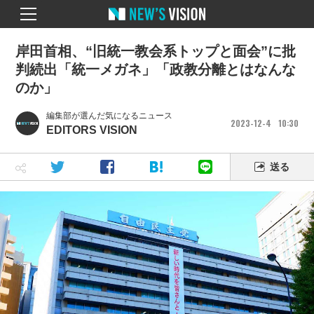
岸田首相、“旧統一教会系トップと面会”に批
判続出「統一メガネ」「政教分離とはなんな
のか」
編集部が選んだ気になるニュース
2023
12
4
10
30
EDITORS VISION
送る