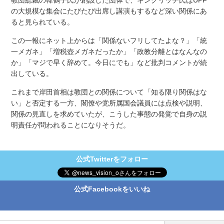
の大規模な集会にたびたび出席し講演もするなど深い関係にあ
ると見られている。
この一報にネット上からは「関係ないフリしてたよな？」「統
一メガネ」「増税壺メガネだったか」「政教分離とはなんなの
か」「マジで早く辞めて。今日にでも」など批判コメントが続
出している。
これまで岸田首相は教団との関係について「知る限り関係はな
い」と否定する一方、閣僚や党所属国会議員には点検や説明、
関係の見直しを求めていたが、こうした事態の発覚で自身の説
明責任が問われることになりそうだ。
公式Twitterをフォロー
公式Facebookをいいね