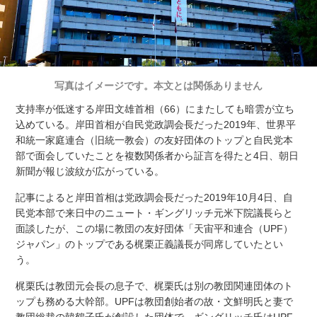
写真はイメージです。本文とは関係ありません
支持率が低迷する岸田文雄首相（66）にまたしても暗雲が立ち
込めている。岸田首相が自民党政調会長だった2019年、世界平
和統一家庭連合（旧統一教会）の友好団体のトップと自民党本
部で面会していたことを複数関係者から証言を得たと4日、朝日
新聞が報じ波紋が広がっている。
記事によると岸田首相は党政調会長だった2019年10月4日、自
民党本部で来日中のニュート・ギングリッチ元米下院議長らと
面談したが、この場に教団の友好団体「天宙平和連合（UPF）
ジャパン」のトップである梶栗正義議長が同席していたとい
う。
梶栗氏は教団元会長の息子で、梶栗氏は別の教団関連団体のト
ップも務める大幹部。UPFは教団創始者の故・文鮮明氏と妻で
教団総裁の韓鶴子氏が創設した団体で、ギングリッチ氏はUPF