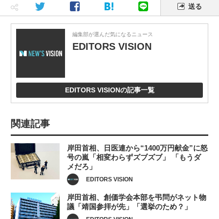
送る
編集部が選んだ気になるニュース
EDITORS VISION
EDITORS VISIONの記事一覧
関連記事
岸田首相、日医連から“1400万円献金”に怒
号の嵐「相変わらずズブズブ」 「もうダ
メだろ」
EDITORS VISION
岸田首相、創価学会本部を弔問がネット物
議「靖国参拝が先」「選挙のため？」