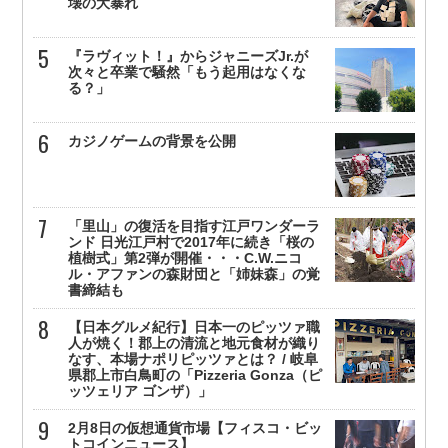
壊の大暴れ
『ラヴィット！』からジャニーズJr.が
次々と卒業で騒然「もう起用はなくな
る？」
カジノゲームの背景を公開
「里山」の復活を目指す江戸ワンダーラ
ンド 日光江戸村で2017年に続き「桜の
植樹式」第2弾が開催・・・C.W.ニコ
ル・アファンの森財団と「姉妹森」の覚
書締結も
【日本グルメ紀行】日本一のピッツァ職
人が焼く！郡上の清流と地元食材が織り
なす、本場ナポリピッツァとは？ / 岐阜
県郡上市白鳥町の「Pizzeria Gonza（ピ
ッツェリア ゴンザ）」
2月8日の仮想通貨市場【フィスコ・ビッ
トコインニュース】