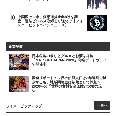
中国深セン市、仮想通貨企業8社を調
査 違法ビジネス取締まり強化で【フィ
スコ・ビットコインニュース】
新着記事
日本各地の祭りとグルメとお酒を堪能
「MATSURI JAPAN 2026」高輪ゲートウェイ
で開催中
国連リポート：世界の飢餓人口は3年連続で減
少するも、地域間格差は依然として深刻〜
2026年の「世界の食料安全保障と栄養の現
状」
一覧へ
ライターピックアップ