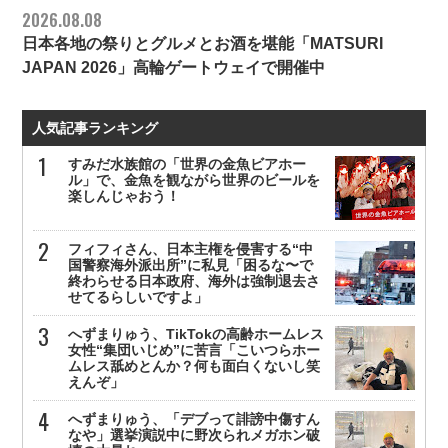
2026.08.08
日本各地の祭りとグルメとお酒を堪能「MATSURI
JAPAN 2026」高輪ゲートウェイで開催中
人気記事ランキング
すみだ水族館の「世界の金魚ビアホー
ル」で、金魚を観ながら世界のビールを
楽しんじゃおう！
フィフィさん、日本主権を侵害する“中
国警察海外派出所”に私見「困るな〜で
終わらせる日本政府、海外は強制退去さ
せてるらしいですよ」
へずまりゅう、TikTokの高齢ホームレス
女性“集団いじめ”に苦言「こいつらホー
ムレス舐めとんか？何も面白くないし笑
えんぞ」
へずまりゅう、「デブって誹謗中傷すん
なや」選挙演説中に野次られメガホン破