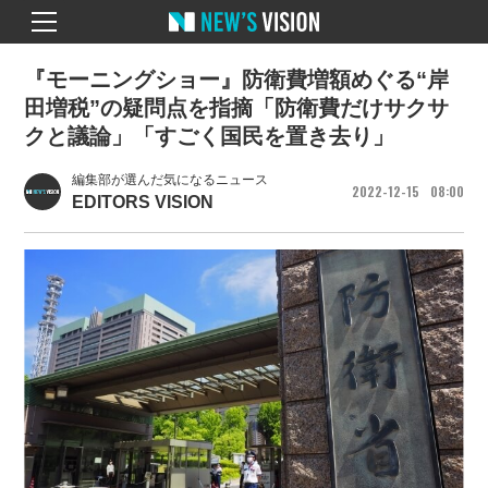
『モーニングショー』防衛費増額めぐる“岸
田増税”の疑問点を指摘「防衛費だけサクサ
クと議論」「すごく国民を置き去り」
編集部が選んだ気になるニュース
2022
12
15
08
00
EDITORS VISION