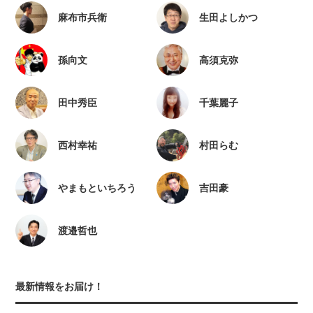
麻布市兵衛
生田よしかつ
孫向文
高須克弥
田中秀臣
千葉麗子
西村幸祐
村田らむ
やまもといちろう
吉田豪
渡邉哲也
最新情報をお届け！