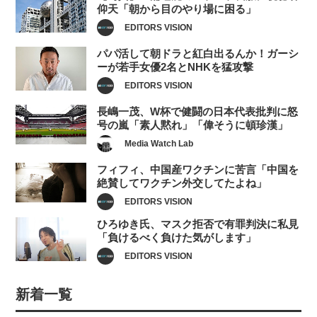
仰天「朝から目のやり場に困る」
EDITORS VISION
パパ活して朝ドラと紅白出るんか！ガーシ
ーが若手女優2名とNHKを猛攻撃
EDITORS VISION
長嶋一茂、W杯で健闘の日本代表批判に怒
号の嵐「素人黙れ」「偉そうに頓珍漢」
Media Watch Lab
フィフィ、中国産ワクチンに苦言「中国を
絶賛してワクチン外交してたよね」
EDITORS VISION
ひろゆき氏、マスク拒否で有罪判決に私見
「負けるべく負けた気がします」
EDITORS VISION
新着一覧