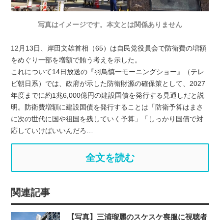
写真はイメージです。本文とは関係ありません
12月13日、岸田文雄首相（65）は自民党役員会で防衛費の増額
をめぐり一部を増額で賄う考えを示した。
これについて14日放送の『羽鳥慎一モーニングショー』（テレ
ビ朝日系）では、政府が示した防衛財源の確保策として、2027
年度までに約1兆6,000億円の建設国債を発行する見通しだと説
明。防衛費増額に建設国債を発行することは「防衛予算はまさ
に次の世代に国や祖国を残していく予算」「しっかり国債で対
応していけばいいんだろ…
全文を読む
関連記事
【写真】三浦瑠麗のスケスケ喪服に視聴者