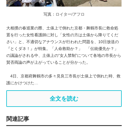
写真：ロイター/アフロ
大相撲の春巡業の際、土俵上で倒れた京都・舞鶴市長に救命処
置を行った女性看護師に対し「女性の方は土俵から降りてくだ
さい」と、不適切なアナウンスが行われた問題を、10日放送の
『とくダネ！』が特集。「人命救助か？」 「伝統優先か？」
の議論がされる中、土俵上の“女人禁制”について各地の市長から
賛否両論の声が上がっていることが分かった。
4日、京都府舞鶴市の多々見良三市長が土俵上で倒れた時、救
護にかけつけた…
全文を読む
関連記事