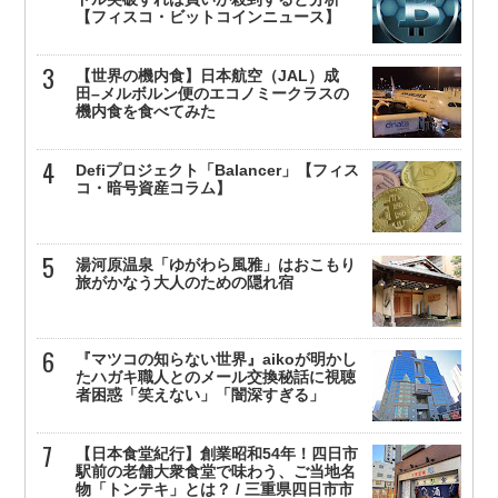
【フィスコ・ビットコインニュース】
【世界の機内食】日本航空（JAL）成
田–メルボルン便のエコノミークラスの
機内食を食べてみた
Defiプロジェクト「Balancer」【フィス
コ・暗号資産コラム】
湯河原温泉「ゆがわら風雅」はおこもり
旅がかなう大人のための隠れ宿
『マツコの知らない世界』aikoが明かし
たハガキ職人とのメール交換秘話に視聴
者困惑「笑えない」「闇深すぎる」
【日本食堂紀行】創業昭和54年！四日市
駅前の老舗大衆食堂で味わう、ご当地名
物「トンテキ」とは？ / 三重県四日市市