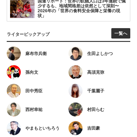
国連リポート：世界の飢餓人口は3年連続で減
少するも、地域間格差は依然として深刻〜
2026年の「世界の食料安全保障と栄養の現
状」
一覧へ
ライターピックアップ
麻布市兵衛
生田よしかつ
孫向文
高須克弥
田中秀臣
千葉麗子
西村幸祐
村田らむ
やまもといちろう
吉田豪