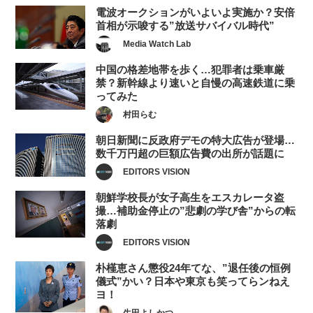
電波オークションがいよいよ実施か？安倍
首相が示唆する”放送サバイバル時代”
Media Watch Lab
中国の格差地帯を歩く…犯罪者は乗車厳
禁？新幹線より速いと自慢の高速鉄道に乗
ってみた
村田らむ
朝日新聞に反政府デモの特大広告が登場…
数千万円超の巨額広告費の出所が話題に
EDITORS VISION
朝鮮学校長が女子高生をエスカレータ盗
撮…補助金停止の”悲劇の学び舎”からの転
落劇
EDITORS VISION
朴槿恵さん懲役24年てな、”退任後の恒例
儀式”かい？日本や東京も笑ってらンねえ
ヨ！
生田よしかつ