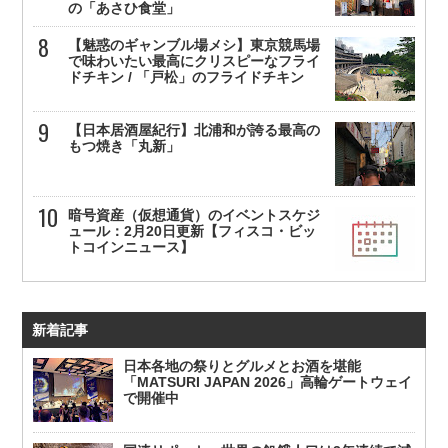
の「あさひ食堂」
【魅惑のギャンブル場メシ】東京競馬場
で味わいたい最高にクリスピーなフライ
ドチキン / 「戸松」のフライドチキン
【日本居酒屋紀行】北浦和が誇る最高の
もつ焼き「丸新」
暗号資産（仮想通貨）のイベントスケジ
ュール：2月20日更新【フィスコ・ビッ
トコインニュース】
新着記事
日本各地の祭りとグルメとお酒を堪能
「MATSURI JAPAN 2026」高輪ゲートウェイ
で開催中