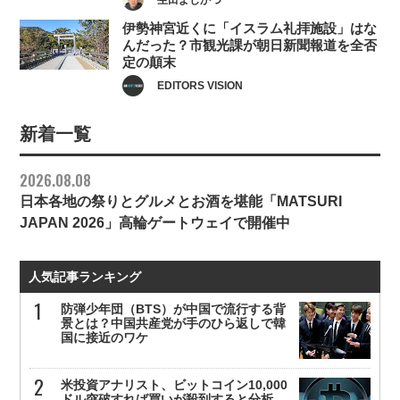
伊勢神宮近くに「イスラム礼拝施設」はな
んだった？市観光課が朝日新聞報道を全否
定の顛末
EDITORS VISION
新着一覧
2026.08.08
日本各地の祭りとグルメとお酒を堪能「MATSURI
JAPAN 2026」高輪ゲートウェイで開催中
人気記事ランキング
防弾少年団（BTS）が中国で流行する背
景とは？中国共産党が手のひら返しで韓
国に接近のワケ
米投資アナリスト、ビットコイン10,000
ドル突破すれば買いが殺到すると分析