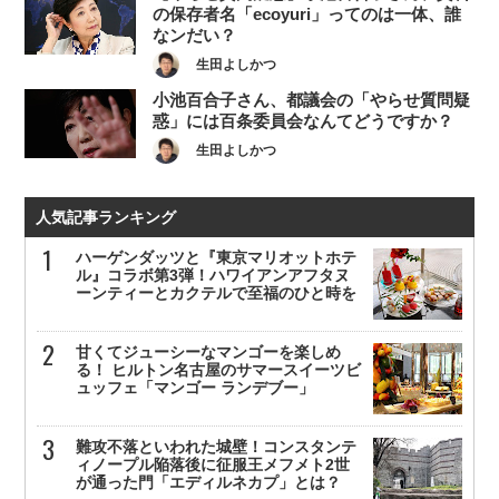
の保存者名「ecoyuri」ってのは一体、誰
なンだい？
生田よしかつ
小池百合子さん、都議会の「やらせ質問疑
惑」には百条委員会なんてどうですか？
生田よしかつ
人気記事ランキング
ハーゲンダッツと『東京マリオットホテ
ル』コラボ第3弾！ハワイアンアフタヌ
ーンティーとカクテルで至福のひと時を
甘くてジューシーなマンゴーを楽しめ
る！ ヒルトン名古屋のサマースイーツビ
ュッフェ「マンゴー ランデブー」
難攻不落といわれた城壁！コンスタンテ
ィノープル陥落後に征服王メフメト2世
が通った門「エディルネカプ」とは？