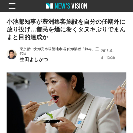
小池都知事が豊洲集客施設を自分の任期外に
放り投げ…都民を煙に巻くタヌキぶりでまん
まと目的達成か
東京都中央卸売市場築地市場 仲卸業者「鈴与」三
2018
6
代目
4
13
30
生田よしかつ