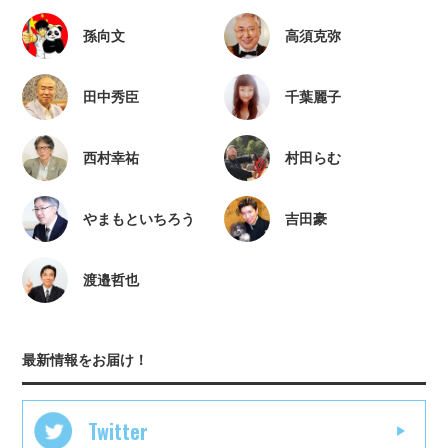
孫向文
高須克弥
田中秀臣
千葉麗子
西村幸祐
村田らむ
やまもといちろう
吉田豪
渡邉哲也
最新情報をお届け！
Twitter