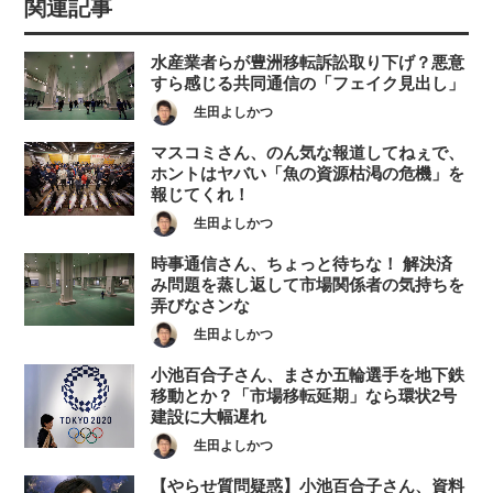
関連記事
水産業者らが豊洲移転訴訟取り下げ？悪意
すら感じる共同通信の「フェイク見出し」
生田よしかつ
マスコミさん、のん気な報道してねぇで、
ホントはヤバい「魚の資源枯渇の危機」を
報じてくれ！
生田よしかつ
時事通信さん、ちょっと待ちな！ 解決済
み問題を蒸し返して市場関係者の気持ちを
弄びなさンな
生田よしかつ
小池百合子さん、まさか五輪選手を地下鉄
移動とか？「市場移転延期」なら環状2号
建設に大幅遅れ
生田よしかつ
【やらせ質問疑惑】小池百合子さん、資料