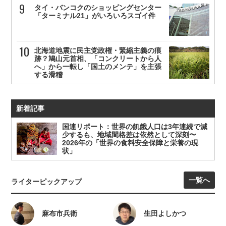
タイ・バンコクのショッピングセンター
「ターミナル21」がいろいろスゴイ件
北海道地震に民主党政権・緊縮主義の痕
跡？鳩山元首相、「コンクリートから人
へ」から一転し「国土のメンテ」を主張
する滑稽
新着記事
国連リポート：世界の飢餓人口は3年連続で減
少するも、地域間格差は依然として深刻〜
2026年の「世界の食料安全保障と栄養の現
状」
一覧へ
ライターピックアップ
麻布市兵衛
生田よしかつ