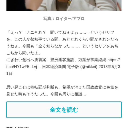
写真：ロイター/アフロ
「えっ？ ナニそれ？ 聞いてねぇよぉ……」というセリフ
を、この人が都知事でいる間、あとどれくらい聞かされンだろ
うねぇ。今回も「全く知らなかった……」というセリフをあち
こちから聞いたよ。
にぎわい創出へ折衷案 豊洲集客施設、万葉が事業継続 https://
t.co/HY1wF5LLvj— 日本経済新聞 電子版 (@nikkei) 2018年5月3
1日
思い起こせば移転延期判断も、希望が消えた国政政党に色気を
見せた時もそうだった。今回も周りに相談…
全文を読む