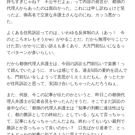
持ちすぎじゃね？ 不公平だよぉ」って内容の発言が、都側の
代理人からあったのは面白かった。これには申し訳ねぇけど笑
ったよ。御高名で立派な弁護士さんなのにね、カッコ悪かっ
た。
よくある住民訴訟ってのは、いわゆる反体制の人（あっ！ 今
のところオレもそうかw）がやることだ。だから無理やりこじつ
けた言いがかりに近い訴えも多くあり、大方門前払いになるっ
てパターンが多いらしい。
だから都側代理人弁護士は、今回の訴訟も門前払いで楽勝！っ
て踏んでいたように、オレは感じてる。過去5回の要約を読んで
も、門前払いをしようって意思がミエミエだもん。きっとたか
が住民訴訟と思って、安請け合いしちゃったんだろうねぇ。
また、何故、今この記事が出たのかというと、昨日この都側代
理人弁護士が記者会見をやったんだそうだ。そこでまだ訴訟の
途中なのに「都側の代理人弁護士は『知事の判断に違法性はな
く、都の勝訴としての終結だ』としている」なんて言っちゃっ
て、記事にもなっちゃったんだよね。終わってもいない裁判で
勝訴とか言っちゃって良いのかい？ 口先ばかり達者で、とっ
てもどっかの知事に似てるように思えてならないよ。