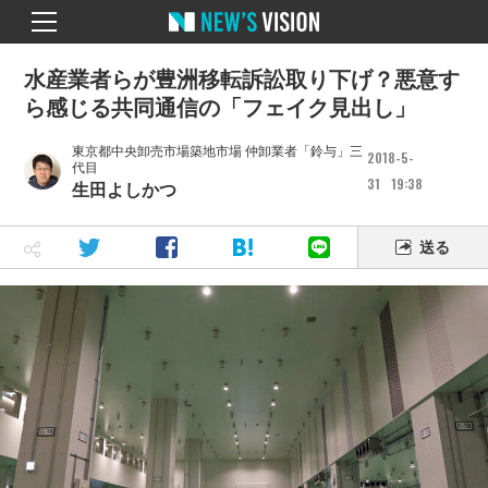
水産業者らが豊洲移転訴訟取り下げ？悪意す
ら感じる共同通信の「フェイク見出し」
東京都中央卸売市場築地市場 仲卸業者「鈴与」三
2018
5
代目
31
19
38
生田よしかつ
送る