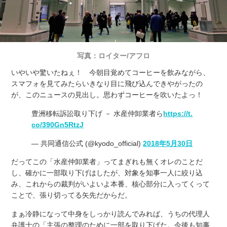
写真：ロイター/アフロ
いやいや驚いたねぇ！ 今朝目覚めてコーヒーを飲みながら、
スマフォを見てみたらいきなり目に飛び込んできやがったの
が、このニュースの見出し。思わずコーヒーを吹いたよっ！
豊洲移転訴訟取り下げ － 水産仲卸業者ら
https://t.
co/390Gn5RtzJ
— 共同通信公式 (@kyodo_official)
2018年5月30日
だってこの「水産仲卸業者」ってまぎれも無くオレのことだ
し、確かに一部取り下げはしたが、対象を知事一人に絞り込
み、これからの裁判がいよいよ本番、核心部分に入ってくって
ことで、張り切ってる矢先だからだ。
まぁ冷静になって中身をしっかり読んでみれば、うちの代理人
弁護士の「主張の整理のために一部を取り下げた。今後も知事