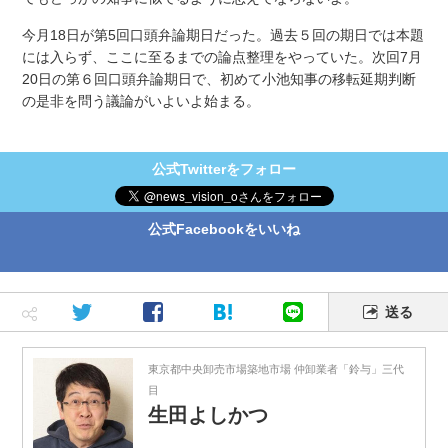
今月18日が第5回口頭弁論期日だった。過去５回の期日では本題
には入らず、ここに至るまでの論点整理をやっていた。次回7月
20日の第６回口頭弁論期日で、初めて小池知事の移転延期判断
の是非を問う議論がいよいよ始まる。
公式Twitterをフォロー
公式Facebookをいいね
送る
東京都中央卸売市場築地市場 仲卸業者「鈴与」三代
目
生田よしかつ