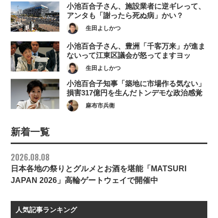
小池百合子さん、施設業者に逆ギレって、
アンタも「謝ったら死ぬ病」かい？
生田よしかつ
小池百合子さん、豊洲「千客万来」が進ま
ないって江東区議会が怒ってますヨッ
生田よしかつ
小池百合子知事「築地に市場作る気ない」
損害317億円を生んだトンデモな政治感覚
麻布市兵衛
新着一覧
2026.08.08
日本各地の祭りとグルメとお酒を堪能「MATSURI
JAPAN 2026」高輪ゲートウェイで開催中
人気記事ランキング