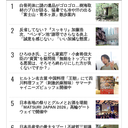
白骨死体に謎の遺品がゴロゴロ…樹海取
材のプロが語る、猛暑でも冷や汗の出る
「富士山・青木ヶ原」散歩案内
反省してない？『スッキリ』加藤浩
次、“ペンギン池”謝罪でさらなる炎上
「誠意を感じない」「いい加減な態度」
ひろゆき氏、こども家庭庁・小倉将信大
臣の“資質”を疑問視「無能をトップにす
る悪習は、そろそろ終わりにした方が良
くないですか？」
ヒルトン名古屋 中国料理「王朝」にて四
川料理フェア〈刺激的麻辣味〉サマーチ
ャイニーズビュッフェ開催中
日本各地の祭りとグルメとお酒を堪能
「MATSURI JAPAN 2026」高輪ゲート
ウェイで開催中
日本共産党の最大タブー！不破哲三前議