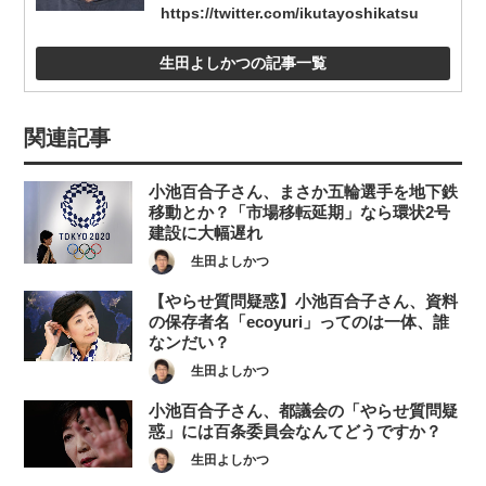
https://twitter.com/ikutayoshikatsu
生田よしかつの記事一覧
関連記事
小池百合子さん、まさか五輪選手を地下鉄
移動とか？「市場移転延期」なら環状2号
建設に大幅遅れ
生田よしかつ
【やらせ質問疑惑】小池百合子さん、資料
の保存者名「ecoyuri」ってのは一体、誰
なンだい？
生田よしかつ
小池百合子さん、都議会の「やらせ質問疑
惑」には百条委員会なんてどうですか？
生田よしかつ