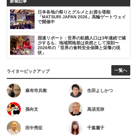
新着記事
日本各地の祭りとグルメとお酒を堪能
「MATSURI JAPAN 2026」高輪ゲートウェイ
で開催中
国連リポート：世界の飢餓人口は3年連続で減
少するも、地域間格差は依然として深刻〜
2026年の「世界の食料安全保障と栄養の現
状」
一覧へ
ライターピックアップ
麻布市兵衛
生田よしかつ
孫向文
高須克弥
田中秀臣
千葉麗子