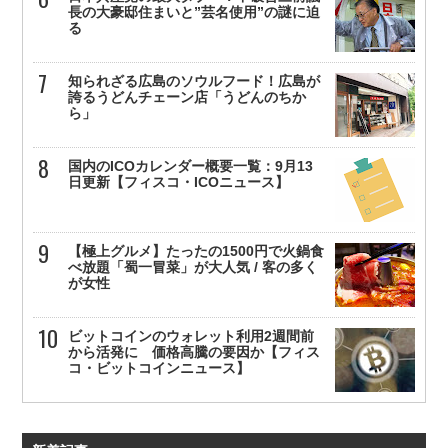
長の大豪邸住まいと”芸名使用”の謎に迫
る
知られざる広島のソウルフード！広島が
誇るうどんチェーン店「うどんのちか
ら」
国内のICOカレンダー概要一覧：9月13
日更新【フィスコ・ICOニュース】
【極上グルメ】たったの1500円で火鍋食
べ放題「蜀一冒菜」が大人気 / 客の多く
が女性
ビットコインのウォレット利用2週間前
から活発に 価格高騰の要因か【フィス
コ・ビットコインニュース】