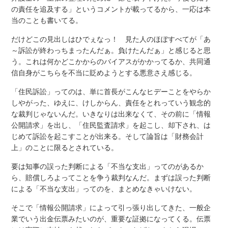
の責任を追及する」というコメントが載ってるから、一応は本
当のことも書いてる。
だけどこの見出しはひでぇなっ！ 見た人のほぼすべてが「あ
～訴訟が終わっちまったんだぁ。負けたんだぁ」と感じると思
う。これは何かどこかからのバイアスがかかってるか、共同通
信自身がこちらを不当に貶めようとする悪意さえ感じる。
「住民訴訟」ってのは、単に首長がこんなヒデーことをやらか
しやがった、ゆえに、けしからん、責任をとれっていう観念的
な裁判じゃないんだ。いきなりは出来なくて、その前に「情報
公開請求」を出し、「住民監査請求」を起こし、却下され、は
じめて訴訟を起こすことが出来る。そして論旨は「財務会計
上」のことに限るとされている。
要は知事の誤った判断による「不当な支出」ってのがあるか
ら、賠償しろよってことを争う裁判なんだ。まずは誤った判断
による「不当な支出」ってのを、まとめなきゃいけない。
そこで「情報公開請求」によって引っ張り出してきた、一般企
業でいう出金伝票みたいのが、重要な証拠になってくる。伝票