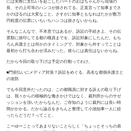
には実際に支払いを起こしたパートのおばちゃんから現場の
長、その上司等のハンコが捺されてる。正直言って知事までさ
かのぼるのは大変なこと。さすがに知事ともなればたかが数万
円程度の伝票にいちいちハンコは捺さないからね。
そんなこんなで、不本意ではあるが、訴訟の手続き上、その伝
票類に捺印してる都の職員までを、訴訟対象にしたんだ。もち
ろん弁護士とは何かのタイミングで、対象から外すってことは
最初から打ち合わせ済みだった。彼らには責任はないからね。
だから今回の取り下げは予定の行動ってわけ。
■門前払いにメディア対策？訴訟をめぐる、高名な都側弁護士と
の攻防
でも今回意外だったのは、この都職員に対する訴えの取り下げ
は、我々からの積極的な働きかけではなく、裁判所からのサゼ
ッションを頂いたからなんだ。ご存知のように裁判には長い時
間がかかる。だから論点をきちんと整理して小池知事一人に絞
ったらどうだ？ってこと。
こーゆーことってあまりないことらしく「ちょっとそっちの肩