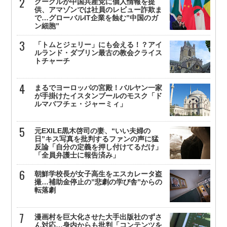
グーグルが中国共産党に個人情報を提
供、アマゾンでは社員のレビュー詐欺ま
で…グローバルIT企業を蝕む”中国のガ
ン細胞”
「トムとジェリー」にも会える！？アイ
ルランド・ダブリン最古の教会クライス
トチャーチ
まるでヨーロッパの宮殿！バルヤン一家
が手掛けたイスタンブールのモスク「ド
ルマバフチェ・ジャーミィ」
元EXILE黒木啓司の妻、“いい夫婦の
日”キス写真を批判するファンの声に猛
反論「自分の定義を押し付けてるだけ」
「全員弁護士に報告済み」
朝鮮学校長が女子高生をエスカレータ盗
撮…補助金停止の”悲劇の学び舎”からの
転落劇
漫画村を巨大化させた大手出版社のずさ
ん対応…身内からも批判「コンテンツを