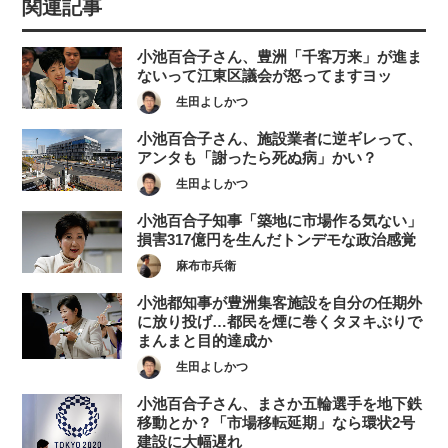
関連記事
小池百合子さん、豊洲「千客万来」が進ま
ないって江東区議会が怒ってますヨッ
生田よしかつ
小池百合子さん、施設業者に逆ギレって、
アンタも「謝ったら死ぬ病」かい？
生田よしかつ
小池百合子知事「築地に市場作る気ない」
損害317億円を生んだトンデモな政治感覚
麻布市兵衛
小池都知事が豊洲集客施設を自分の任期外
に放り投げ…都民を煙に巻くタヌキぶりで
まんまと目的達成か
生田よしかつ
小池百合子さん、まさか五輪選手を地下鉄
移動とか？「市場移転延期」なら環状2号
建設に大幅遅れ