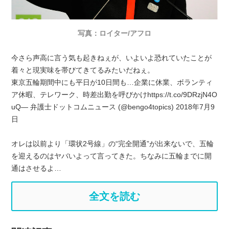
写真：ロイター/アフロ
今さら声高に言う気も起きねぇが、いよいよ恐れていたことが
着々と現実味を帯びてきてるみたいだねぇ。
東京五輪期間中にも平日が10日間も…企業に休業、ボランティ
ア休暇、テレワーク、時差出勤を呼びかけhttps://t.co/9DRzjN4O
uQ— 弁護士ドットコムニュース (@bengo4topics) 2018年7月9
日
オレは以前より「環状2号線」の“完全開通”が出来ないで、五輪
を迎えるのはヤバいよって言ってきた。ちなみに五輪までに開
通はさせるよ…
全文を読む