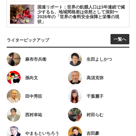
国連リポート：世界の飢餓人口は3年連続で減
少するも、地域間格差は依然として深刻〜
2026年の「世界の食料安全保障と栄養の現
状」
一覧へ
ライターピックアップ
麻布市兵衛
生田よしかつ
孫向文
高須克弥
田中秀臣
千葉麗子
西村幸祐
村田らむ
やまもといちろう
吉田豪