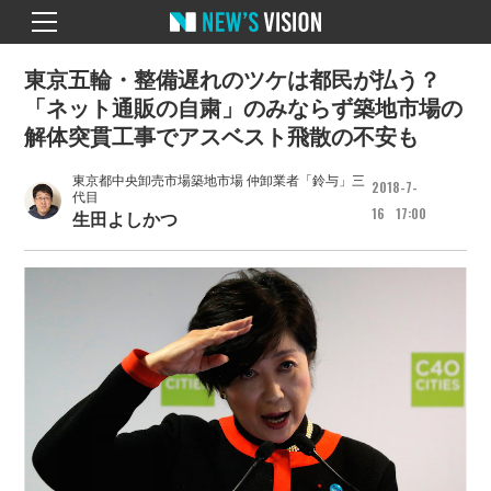
東京五輪・整備遅れのツケは都民が払う？
「ネット通販の自粛」のみならず築地市場の
解体突貫工事でアスベスト飛散の不安も
東京都中央卸売市場築地市場 仲卸業者「鈴与」三
2018
7
代目
16
17
00
生田よしかつ