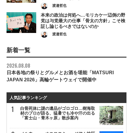
渡邉哲也
本来の政治は何処へ…モリカケ一辺倒の野
党は与党最大の仕事「骨太の方針」こそ検
証し論じるべきではないのか
渡邉哲也
新着一覧
2026.08.08
日本各地の祭りとグルメとお酒を堪能「MATSURI
JAPAN 2026」高輪ゲートウェイで開催中
人気記事ランキング
白骨死体に謎の遺品がゴロゴロ…樹海取
材のプロが語る、猛暑でも冷や汗の出る
「富士山・青木ヶ原」散歩案内