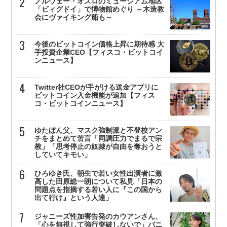
ノルウェー・オスロのミュージアム地区
「ビィグドイ」で博物館めぐり ～木造教
会にヴァイキング船も～
今後のビットコイン価格上昇に期待感 大
手投資企業CEO【フィスコ・ビットコイ
ンニュース】
Twitter社CEOが手がける送金アプリに
ビットコイン入金機能が追加【フィス
コ・ビットコインニュース】
ゆたぼん父、マスク強制派と不登校アン
チをまとめて苦言「同調圧力でまるで宗
教」「思考停止の奴隷が自由を奪おうと
していてキモい」
ひろゆき氏、朝生で若い女性出演者に激
高した田原総一朗について私見「日本の
問題点を指摘する若い人に『この国から
出て行け』という人達」
ジャニーズ性加害告発のカウアンさん、
「心を無視して強行突破しないで」パニ