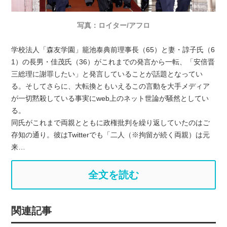
写真：ロイター/アフロ
学校法人「森友学園」籠池泰典前理事長（65）と妻・諄子氏（6
1）の長男・佳茂氏（36）がこれまでの発言から一転、「安倍晋
三総理に謝罪したい」と発言していることが話題となってい
る。そしてさらに、大転換ともいえるこの言動を大手メディア
が一切黙殺している事実にweb上のネット世論が騒然としてい
る。
同氏がこれまで両親とともに政権批判を繰り返していたのはご
存知の通り。彼はTwitterでも「二人（※拘留が続く両親）は元
来…
全文を読む
関連記事