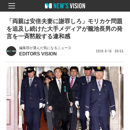
「両親は安倍夫妻に謝罪しろ」モリカケ問題
を追及し続けた大手メディアが籠池長男の発
言を一斉黙殺する違和感
編集部が選んだ気になるニュース
2018
8
16
09
55
EDITORS VISION