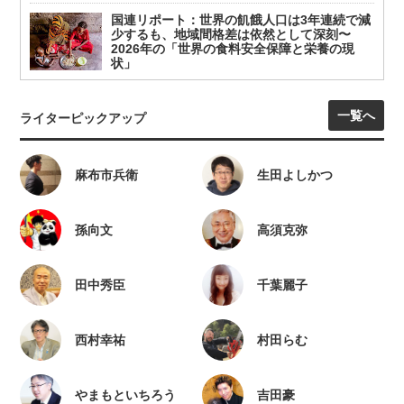
国連リポート：世界の飢餓人口は3年連続で減
少するも、地域間格差は依然として深刻〜
2026年の「世界の食料安全保障と栄養の現
状」
一覧へ
ライターピックアップ
麻布市兵衛
生田よしかつ
孫向文
高須克弥
田中秀臣
千葉麗子
西村幸祐
村田らむ
やまもといちろう
吉田豪