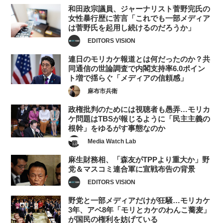
和田政宗議員、ジャーナリスト菅野完氏の
女性暴行歴に苦言「これでも一部メディア
は菅野氏を起用し続けるのだろうか」
EDITORS VISION
連日のモリカケ報道とは何だったのか？共
同通信の世論調査で内閣支持率6.0ポイン
ト増で揺らぐ「メディアの信頼感」
麻布市兵衛
政権批判のためには視聴者も愚弄…モリカ
ケ問題はTBSが報じるように「民主主義の
根幹」をゆるがす事態なのか
Media Watch Lab
麻生財務相、「森友がTPPより重大か」野
党＆マスコミ連合軍に宣戦布告の背景
EDITORS VISION
野党と一部メディアだけが狂騒…モリカケ
3年、アベ8年「モリとカケのわんこ蕎麦」
が国民の権利を妨げている