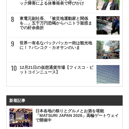
ック障害による休養発表で呼びかけ
東電元副社長、「被災地運動家と関係
を…」五千万円恐喝からハニトラ疑惑ま
での紆余曲折
世界一有名なバックパッカー街は観光地
に！？バンコク・カオサンのいま
12月21日の仮想通貨市場【フィスコ・ビ
ットコインニュース】
新着記事
日本各地の祭りとグルメとお酒を堪能
「MATSURI JAPAN 2026」高輪ゲートウェイ
で開催中