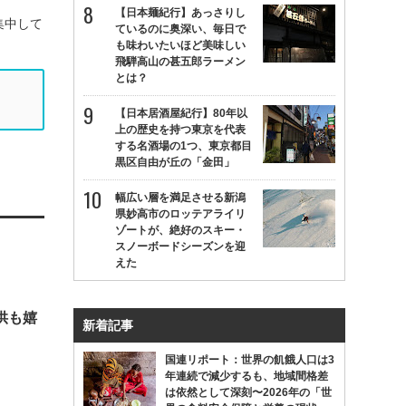
【日本麺紀行】あっさりし
集中して
ているのに奥深い、毎日で
も味わいたいほど美味しい
飛騨高山の甚五郎ラーメン
とは？
【日本居酒屋紀行】80年以
上の歴史を持つ東京を代表
する名酒場の1つ、東京都目
黒区自由が丘の「金田」
幅広い層を満足させる新潟
県妙高市のロッテアライリ
ゾートが、絶好のスキー・
スノーボードシーズンを迎
えた
」
供も嬉
新着記事
国連リポート：世界の飢餓人口は3
年連続で減少するも、地域間格差
は依然として深刻〜2026年の「世