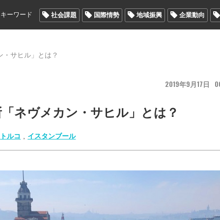
メキーワード
社会課題
国際情勢
地域振興
企業動向
ン・サヒル」とは？
2019
9
17
0
所「ネヴメカン・サヒル」とは？
トルコ
,
イスタンブール