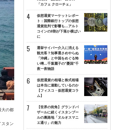
「カフェ クローチェ」
仮想通貨マーケットレポー
ト：国際銀行トップの仮想
通貨批判で影響も…アルト
コインの8割が下落か横ばい
に
選挙サイバー介入に消える
観光客？知事選さめやらぬ
「沖縄」と中国をめぐる怖
い噂…千葉麗子の”憂国”千
夜一夜物語
仮想通貨の相場と株式相場
は本当に連動しているのか
【フィスコ・仮想通貨コラ
ム】
【世界の街角】グランドバ
最大の都
ザールに続くイスタンブー
ルの裏路地「ヌルオスマニ
エ通り」の魅力
イスタン