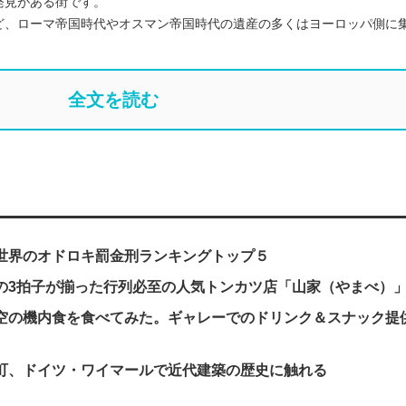
発見がある街です。
ど、ローマ帝国時代やオスマン帝国時代の遺産の多くはヨーロッパ側に
全文を読む
世界のオドロキ罰金刑ランキングトップ５
の3拍子が揃った行列必至の人気トンカツ店「山家（やまべ）
空の機内食を食べてみた。ギャレーでのドリンク＆スナック提
町、ドイツ・ワイマールで近代建築の歴史に触れる