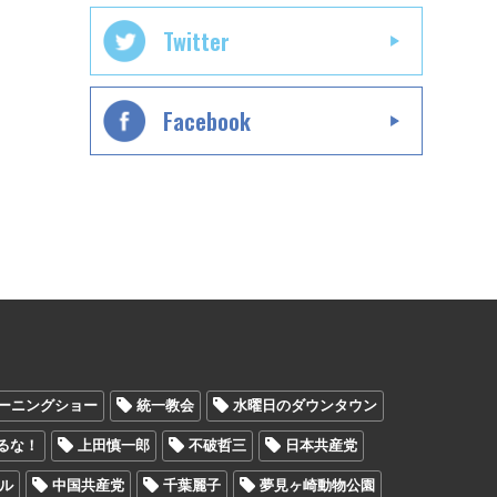
Twitter
Facebook
ーニングショー
統一教会
水曜日のダウンタウン
るな！
上田慎一郎
不破哲三
日本共産党
ル
中国共産党
千葉麗子
夢見ヶ崎動物公園