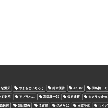
怒髪天
やまもといちろう
鈴木優香
AKB48
羽鳥慎一モ
ッド財団
アブラハム
高岡壮一郎
仮想通貨
カメラを止め
原良純
朝日奈央
名古屋
焼きそば
民族浄化
ウイグ