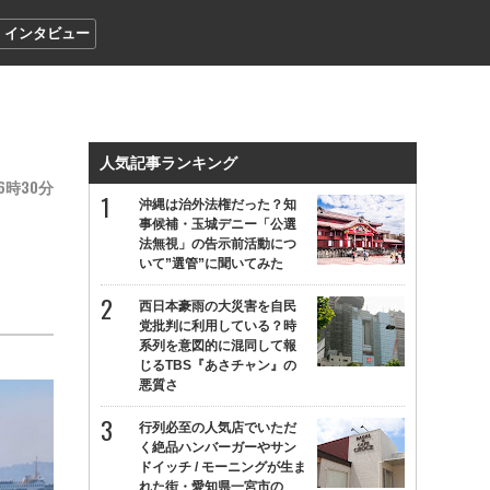
インタビュー
人気記事ランキング
6
30
沖縄は治外法権だった？知
事候補・玉城デニー「公選
法無視」の告示前活動につ
いて”選管”に聞いてみた
西日本豪雨の大災害を自民
党批判に利用している？時
系列を意図的に混同して報
じるTBS『あさチャン』の
悪質さ
行列必至の人気店でいただ
く絶品ハンバーガーやサン
ドイッチ / モーニングが生ま
れた街・愛知県一宮市の