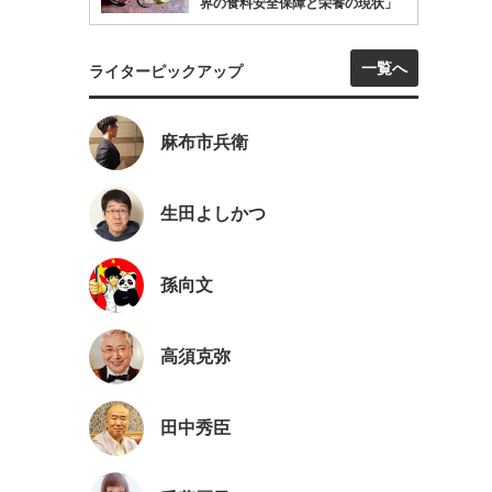
界の食料安全保障と栄養の現状」
一覧へ
ライターピックアップ
麻布市兵衛
生田よしかつ
孫向文
高須克弥
田中秀臣