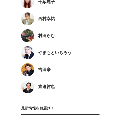
千葉麗子
西村幸祐
村田らむ
やまもといちろう
吉田豪
渡邉哲也
最新情報をお届け！