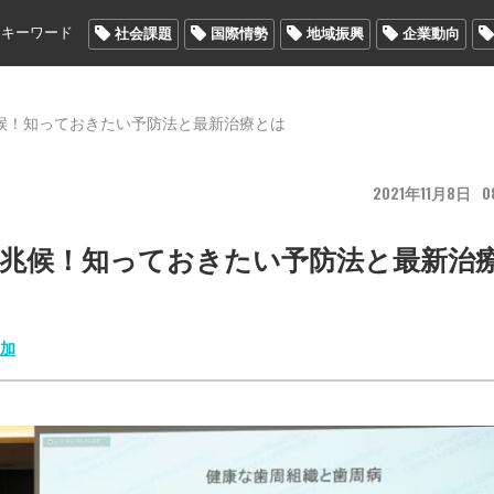
メキーワード
社会課題
国際情勢
地域振興
企業動向
候！知っておきたい予防法と最新治療とは
2021
11
8
0
兆候！知っておきたい予防法と最新治
増加