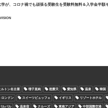
大学が、コロナ禍でも頑張る受験生を受験料無料＆入学金半額
！
VISION
ヒルトン名古屋
増子直純
怒髪天
愛知県
温泉
韓国
ロンドン
スイーツビュッフェ
イギリス
リゾートホテル
パルパル
温泉宿
クルーズ
東南アジア
中部国際空港