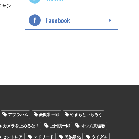
キャン
Facebook
アブラハム
高岡壮一郎
やまもといちろう
カメラを止めるな！
上田慎一郎
オウム真理教
セントレア
マドリード
民族浄化
ウイグル