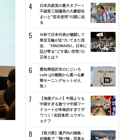
日本共産党の最大タブー！
不破哲三前議長の大豪邸住
まいと”芸名使用”の謎に迫
る
Ｗ杯で日本代表が健闘して
東京五輪が近づいてきた現
在、「HINOMARU」日本に
忍び寄る”どす黒い空気”の
正体とは？
愛知県稲沢市のにじいろ
cafe は5種類から選べる豪
華モーニングセットが人
気！
【池袋グルメ】中国よりも
中国すぎる激ウマ中国フー
ドコートが本格的すぎてザ
ワつく / 友誼食府 ユウギシ
ョクフ
【香川県】瀬戸内の猫島・
佐柳島で「飛び猫」写真を