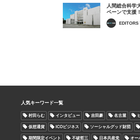
人間総合科学
ペーンで支援
EDITORS 
人気キーワード一覧
村田らむ
インタビュー
吉田豪
名古屋
仮想通貨
ICOビジネス
ソーシャルグッド財団
期間限定イベント
不破哲三
日本共産党
オー