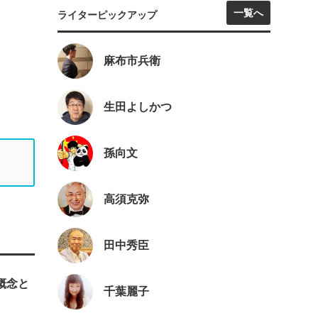
一覧へ
ライターピックアップ
麻布市兵衛
生田よしかつ
孫向文
高須克弥
田中秀臣
概念と
千葉麗子