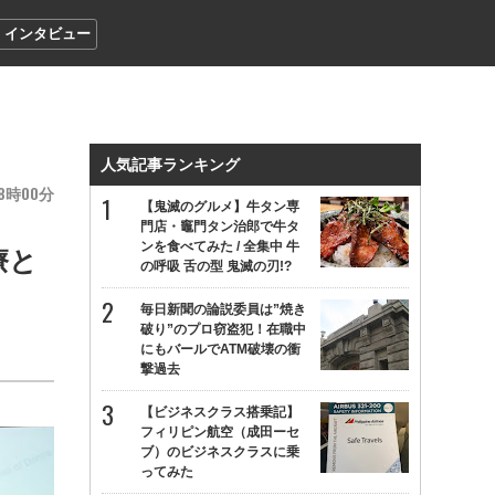
インタビュー
人気記事ランキング
8
00
【鬼滅のグルメ】牛タン専
門店・竈門タン治郎で牛タ
ンを食べてみた / 全集中 牛
療と
の呼吸 舌の型 鬼滅の刃!?
毎日新聞の論説委員は”焼き
破り”のプロ窃盗犯！在職中
にもバールでATM破壊の衝
撃過去
【ビジネスクラス搭乗記】
フィリピン航空（成田ーセ
ブ）のビジネスクラスに乗
ってみた