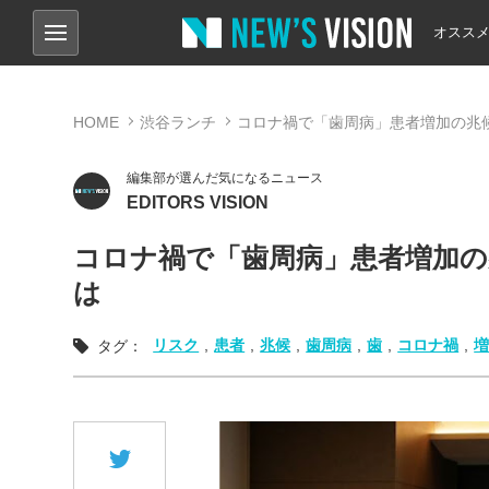
オスス
HOME
渋谷ランチ
コロナ禍で「歯周病」患者増加の兆
編集部が選んだ気になるニュース
EDITORS VISION
コロナ禍で「歯周病」患者増加の
は
リスク
,
患者
,
兆候
,
歯周病
,
歯
,
コロナ禍
,
タグ：