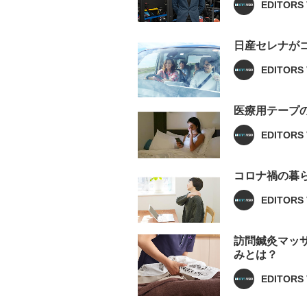
EDITORS 
日産セレナが
EDITORS 
医療用テープ
EDITORS 
コロナ禍の暮
EDITORS 
訪問鍼灸マッ
みとは？
EDITORS 