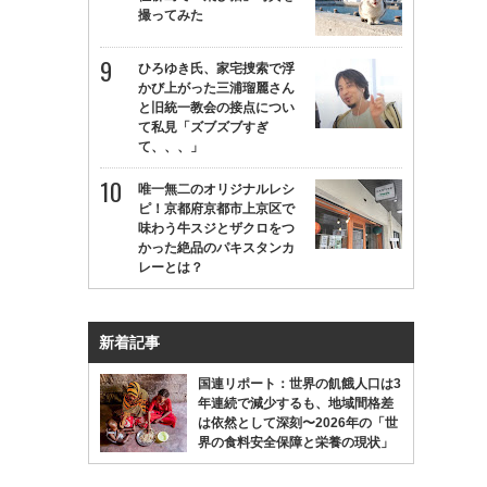
撮ってみた
ひろゆき氏、家宅捜索で浮
かび上がった三浦瑠麗さん
と旧統一教会の接点につい
て私見「ズブズブすぎ
て、、、」
唯一無二のオリジナルレシ
ピ！京都府京都市上京区で
味わう牛スジとザクロをつ
かった絶品のパキスタンカ
レーとは？
新着記事
国連リポート：世界の飢餓人口は3
年連続で減少するも、地域間格差
は依然として深刻〜2026年の「世
界の食料安全保障と栄養の現状」