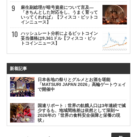
麻生副総理が暗号資産について言及—
「きちんとした対応をし、うまく育って
いってくれれば」【フィスコ・ビットコ
インニュース】
ハッシュレート分析によるビットコイン
妥当価格は9,361ドル【フィスコ・ビッ
トコインニュース】
新着記事
日本各地の祭りとグルメとお酒を堪能
「MATSURI JAPAN 2026」高輪ゲートウェイ
で開催中
国連リポート：世界の飢餓人口は3年連続で減
少するも、地域間格差は依然として深刻〜
2026年の「世界の食料安全保障と栄養の現
状」