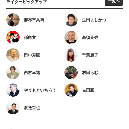
一覧へ
ライターピックアップ
麻布市兵衛
生田よしかつ
孫向文
高須克弥
田中秀臣
千葉麗子
西村幸祐
村田らむ
やまもといちろう
吉田豪
渡邉哲也