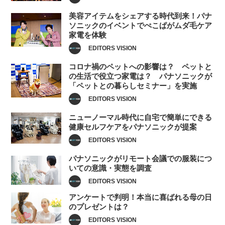
美容アイテムをシェアする時代到来！パナ
ソニックのイベントでぺこぱがムダ毛ケア
家電を体験
EDITORS VISION
コロナ禍のペットへの影響は？ ペットと
の生活で役立つ家電は？ パナソニックが
「ペットとの暮らしセミナー」を実施
EDITORS VISION
ニューノーマル時代に自宅で簡単にできる
健康セルフケアをパナソニックが提案
EDITORS VISION
パナソニックがリモート会議での服装につ
いての意識・実態を調査
EDITORS VISION
アンケートで判明！本当に喜ばれる母の日
のプレゼントは？
EDITORS VISION