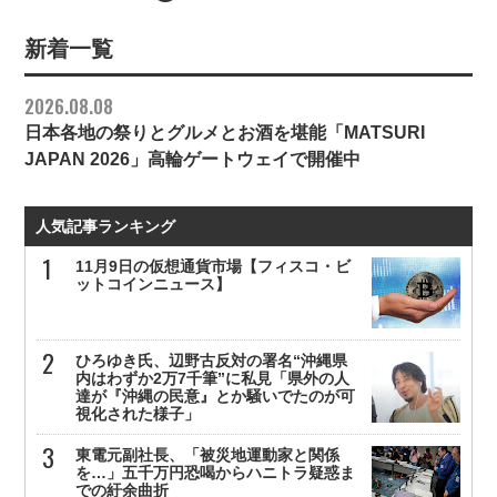
新着一覧
2026.08.08
日本各地の祭りとグルメとお酒を堪能「MATSURI
JAPAN 2026」高輪ゲートウェイで開催中
人気記事ランキング
11月9日の仮想通貨市場【フィスコ・ビ
ットコインニュース】
ひろゆき氏、辺野古反対の署名“沖縄県
内はわずか2万7千筆”に私見「県外の人
達が『沖縄の民意』とか騒いでたのが可
視化された様子」
東電元副社長、「被災地運動家と関係
を…」五千万円恐喝からハニトラ疑惑ま
での紆余曲折