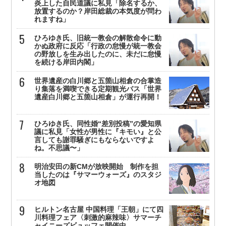
炎上した自民道議に私見「除名するか、
放置するのか？岸田総裁の本気度が問わ
れますね」
ひろゆき氏、旧統一教会の解散命令に動
かぬ政府に反応「行政の怠慢が統一教会
の野放しを生み出したのに、未だに怠慢
を続ける岸田内閣」
世界遺産の白川郷と五箇山相倉の合掌造
り集落を満喫できる定期観光バス「世界
遺産白川郷と五箇山相倉」が運行再開！
ひろゆき氏、同性婚“差別投稿”の愛知県
議に私見「女性が男性に『キモい』と公
言しても謝罪騒ぎにもならないですよ
ね。不思議〜」
明治安田の新CMが放映開始 制作を担
当したのは『サマーウォーズ』のスタジ
オ地図
ヒルトン名古屋 中国料理「王朝」にて四
川料理フェア〈刺激的麻辣味〉サマーチ
ャイニーズビュッフェ開催中