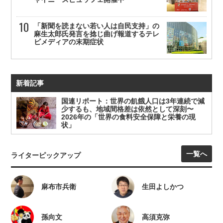
「新聞を読まない若い人は自民支持」の
麻生太郎氏発言を捻じ曲げ報道するテレ
ビメディアの末期症状
新着記事
国連リポート：世界の飢餓人口は3年連続で減
少するも、地域間格差は依然として深刻〜
2026年の「世界の食料安全保障と栄養の現
状」
一覧へ
ライターピックアップ
麻布市兵衛
生田よしかつ
孫向文
高須克弥