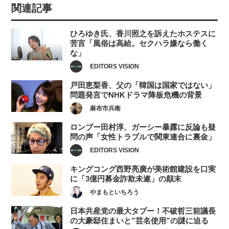
関連記事
ひろゆき氏、香川照之を訴えたホステスに
苦言「風俗は高給。セクハラ嫌なら働く
な」
EDITORS VISION
戸田恵梨香、父の「韓国は国家ではない」
問題発言でNHKドラマ降板危機の背景
麻布市兵衛
ロンブー田村淳、ガーシー暴露に反論も疑
問の声「女性トラブルで関東連合に裏金」
EDITORS VISION
キングコング西野亮廣が美術館建設を口実
に「3億円募金詐欺未遂」の顛末
やまもといちろう
日本共産党の最大タブー！不破哲三前議長
の大豪邸住まいと”芸名使用”の謎に迫る