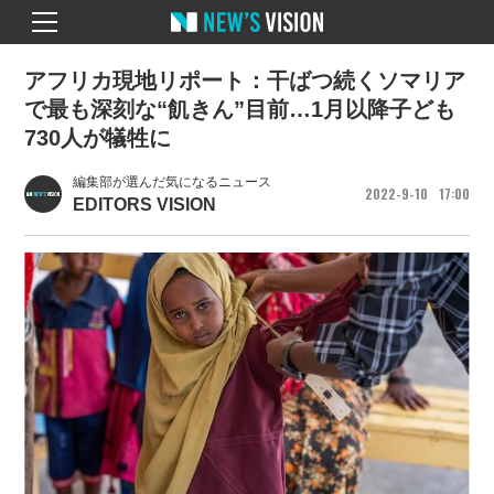
アフリカ現地リポート：干ばつ続くソマリア
で最も深刻な“飢きん”目前…1月以降子ども
730人が犠牲に
編集部が選んだ気になるニュース
2022
9
10
17
00
EDITORS VISION