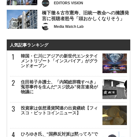
EDITORS VISION
橋下徹＆古市憲寿、旧統一教会への擁護発
言に視聴者怒号「頭おかしくなりそう」
Media Watch Lab
人気記事ランキング
韓国・仁川にアジアの新世代エンタテイ
メントリゾート「インスパイア」がグラ
ンドオープン
住田裕子弁護士、「内閣総辞職すべき」
冤罪事件を生んだ”スジ読み”発言連発が
物議に
投資家は仮想通貨関連の出資継続【フィ
スコ・ビットコインニュース】
ひろゆき氏、“国葬反対派は黙ってろ”で