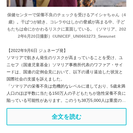
保健センターで栄養不良のチェックを受けるアイシャちゃん（4
歳）。干ばつが続き、コレラやはしかの脅威が高まる中、子ど
もたちは命にかかわるリスクに直面している。（ソマリア、202
2年6月20日撮影）©UNICEF_UN0663273_Sewunet
【2022年9月6日 ジュネーブ発】
ソマリアで飢きん発生のリスクが高まっていることを受け、ユ
ニセフ（国連児童基金）ソマリア事務所代表のワファア・サイ
ードは、国連の定例会見において、以下の通り逼迫した状況と
国際社会の支援を訴えました。
「ソマリアの栄養不良は危機的なレベルに達しており、5歳未満
人口のほぼ半数に当たる150万人の子どもたちが急性栄養不良に
陥っている可能性があります。このうち38万5,000人は重度の…
全文を読む