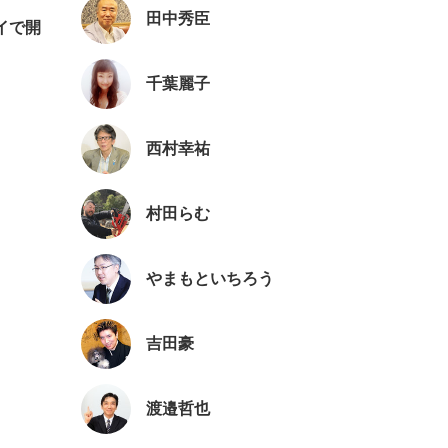
田中秀臣
ェイで開
千葉麗子
西村幸祐
村田らむ
やまもといちろう
吉田豪
渡邉哲也