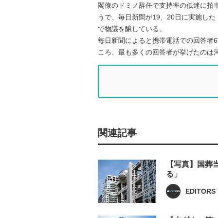
閣僚のドミノ辞任で支持率の低迷に拍車
うで、毎日新聞が19、20日に実施し
で物議を醸している。
毎日新聞によると携帯電話での回答者6
ころ、最も多くの回答者が挙げたのは河
関連記事
【写真】国葬
る」
EDITORS 