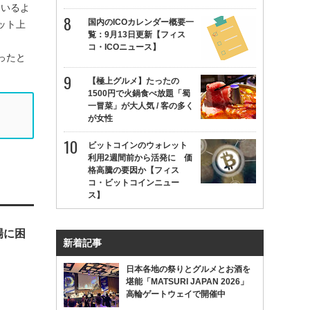
ているよ
国内のICOカレンダー概要一
ット上
覧：9月13日更新【フィス
コ・ICOニュース】
ったと
【極上グルメ】たったの
1500円で火鍋食べ放題「蜀
一冒菜」が大人気 / 客の多く
が女性
ビットコインのウォレット
利用2週間前から活発に 価
格高騰の要因か【フィス
コ・ビットコインニュー
ス】
場に困
新着記事
日本各地の祭りとグルメとお酒を
堪能「MATSURI JAPAN 2026」
高輪ゲートウェイで開催中