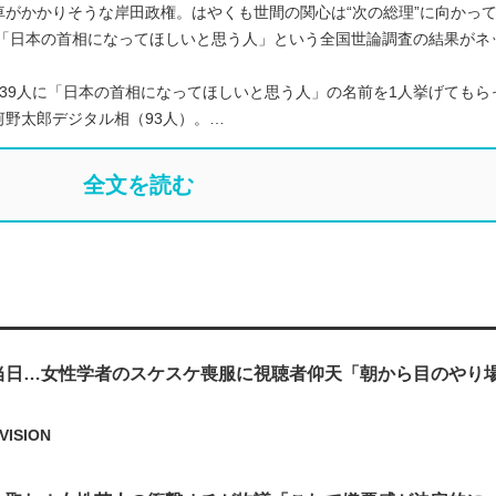
がかかりそうな岸田政権。はやくも世間の関心は“次の総理”に向かっ
た「日本の首相になってほしいと思う人」という全国世論調査の結果がネ
39人に「日本の首相になってほしいと思う人」の名前を1人挙げてもら
野太郎デジタル相（93人）。…
全文を読む
当日…女性学者のスケスケ喪服に視聴者仰天「朝から目のやり
VISION