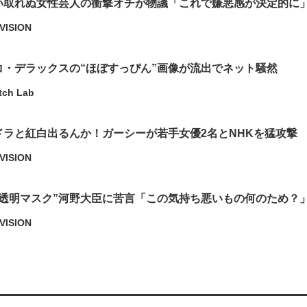
い取れぬ女性芸人の衝撃オチが物議「これで嫌悪感が決定的に
VISION
コ・デラックスの“ほぼすっぴん”画像が流出でネット騒然
tch Lab
ドラと紅白出るんか！ガーシーが若手女優2名とNHKを猛攻撃
VISION
“透明マスク”河野大臣に苦言「この気持ち悪いもの何のため？
VISION