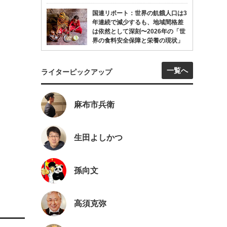
」
国連リポート：世界の飢餓人口は3
年連続で減少するも、地域間格差
は依然として深刻〜2026年の「世
界の食料安全保障と栄養の現状」
一覧へ
ライターピックアップ
麻布市兵衛
生田よしかつ
」
孫向文
高須克弥