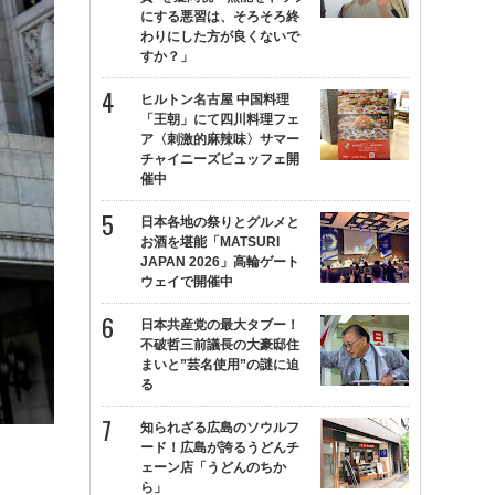
にする悪習は、そろそろ終
わりにした方が良くないで
すか？」
ヒルトン名古屋 中国料理
「王朝」にて四川料理フェ
ア〈刺激的麻辣味〉サマー
チャイニーズビュッフェ開
催中
日本各地の祭りとグルメと
お酒を堪能「MATSURI
JAPAN 2026」高輪ゲート
ウェイで開催中
日本共産党の最大タブー！
不破哲三前議長の大豪邸住
まいと”芸名使用”の謎に迫
る
知られざる広島のソウルフ
ード！広島が誇るうどんチ
ェーン店「うどんのちか
ら」