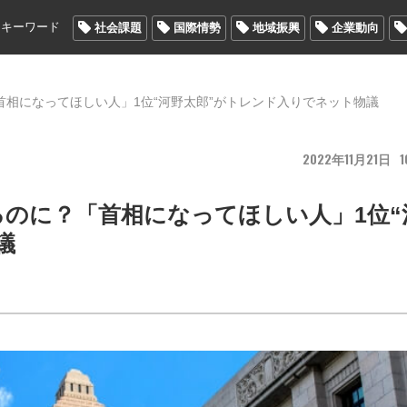
メキーワード
社会課題
国際情勢
地域振興
企業動向
相になってほしい人」1位“河野太郎”がトレンド入りでネット物議
2022
11
21
1
のに？「首相になってほしい人」1位“
議