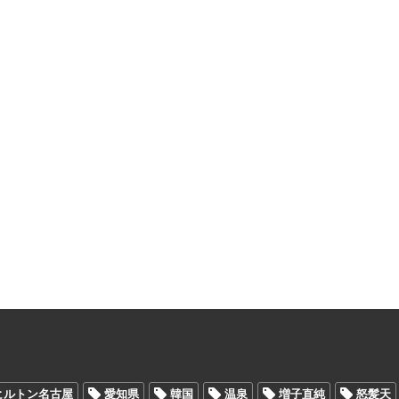
ヒルトン名古屋
愛知県
韓国
温泉
増子直純
怒髪天