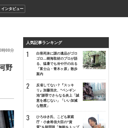
インタビュー
人気記事ランキング
0
00
白骨死体に謎の遺品がゴロ
ゴロ…樹海取材のプロが語
る、猛暑でも冷や汗の出る
河野
「富士山・青木ヶ原」散歩
案内
反省してない？『スッキ
リ』加藤浩次、“ペンギン
池”謝罪でさらなる炎上「誠
意を感じない」「いい加減
な態度」
ひろゆき氏、こども家庭
庁・小倉将信大臣の“資
質”を疑問視「無能をトップ